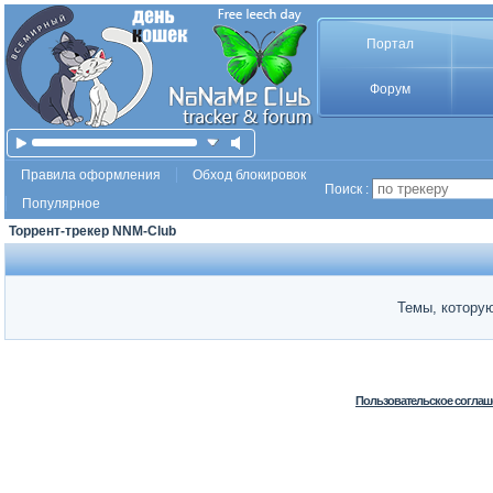
Портал
Форум
Правила оформления
Обход блокировок
Поиск :
Популярное
Торрент-трекер NNM-Club
Темы, которую
Пользовательское соглаш