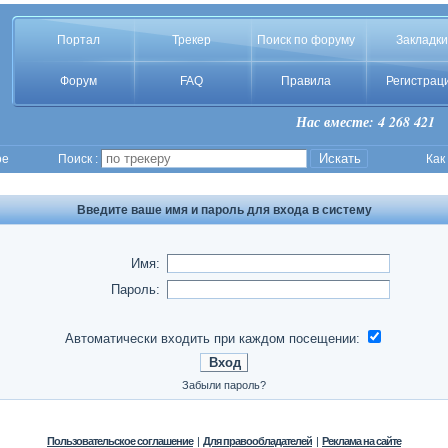
Портал
Трекер
Поиск по форуму
Закладки
Форум
FAQ
Правила
Регистрац
Нас вместе: 4 268 421
ое
Поиск :
Как
Введите ваше имя и пароль для входа в систему
Имя:
Пароль:
Автоматически входить при каждом посещении:
Забыли пароль?
Пользовательское соглашение
|
Для правообладателей
|
Реклама на сайте