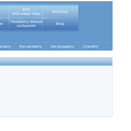
RSS
Мой Клуб
RSS новые темы
Проверить личные
ия
Вход
сообщения
 искать
Как скачивать
Как раздавать
Спасибо!