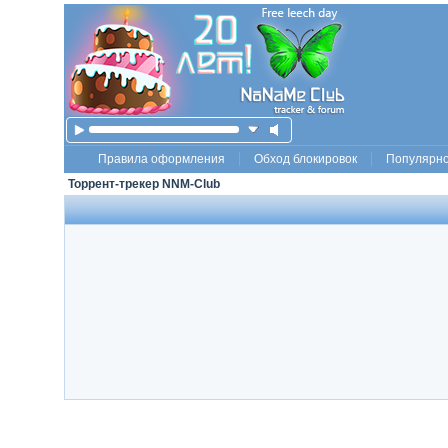
Правила оформления
Обход блокировок
Популярн
Торрент-трекер NNM-Club