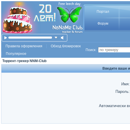
Портал
Форум
Правила оформления
Обход блокировок
Поиск :
Популярное
Торрент-трекер NNM-Club
Введите ваше и
Имя:
Пароль:
Автоматически в