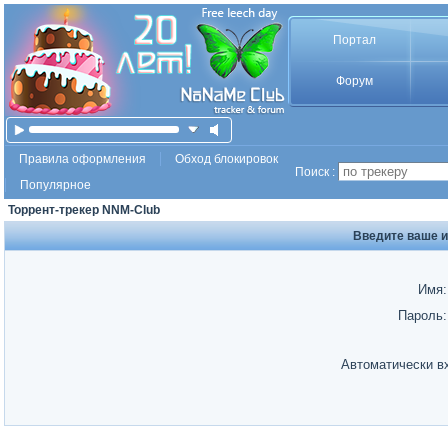
Портал
Форум
Правила оформления
Обход блокировок
Поиск :
Популярное
Торрент-трекер NNM-Club
Введите ваше и
Имя:
Пароль:
Автоматически в