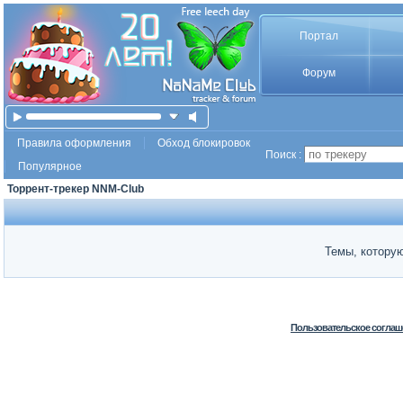
Портал
Форум
Правила оформления
Обход блокировок
Поиск :
Популярное
Торрент-трекер NNM-Club
Темы, которую
Пользовательское соглаш