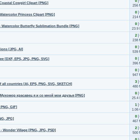
|
0
 Coastal Cowgirl Clipart [PNG]
256
|
0
 Watercolor Princess Clipart [PNG]
214
|
0
- Watercolor Butterfly Sublimation Bundle [PNG]
23.9
|
2
238
|
0
ions [JPG, AI]
539
|
0
ree [DXF, EPS, JPG, PNG, SVG]
396
|
0
947
|
3
f all countries [AI, EPS, PNG, SVG, SKETCH]
480
|
0
Мухомор красавец я и со мной мои друзья [PNG]
25.4
|
1
 PNG, GIF]
1.06
|
0
NG, JPG]
467
|
2
 Wonder Village [PNG, JPG, PSD]
500
|
0