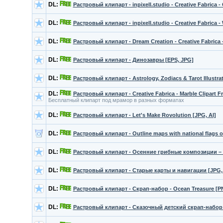
DL:
Растровый клипарт - inpixell.studio - Creative Fabrica -
DL:
Растровый клипарт - inpixell.studio - Creative Fabrica -
DL:
Растровый клипарт - Dream Creation - Creative Fabrica 
DL:
Растровый клипарт - Динозавры [EPS, JPG]
DL:
Растровый клипарт - Astrology, Zodiacs & Tarot Illustrat
DL:
Растровый клипарт - Creative Fabrica - Marble Clipart F
Бесплатный клипарт под мрамор в разных форматах
DL:
Растровый клипарт - Let's Make Rovolution [JPG, AI]
DL:
Растровый клипарт - Outline maps with national flags o
DL:
Растровый клипарт - Осенние грибные композиции – 
DL:
Растровый клипарт - Старые карты и навигации [JPG,
DL:
Растровый клипарт - Скрап-набор - Ocean Treasure [P
DL:
Растровый клипарт - Сказочный детский скрап-набор -