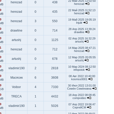
0
22 Май 2025 12:02:50
herezad
0
438
herezad
 MB
0
22 Май 2025 11:52:13
herezad
0
435
herezad
 MB
0
19 Май 2025 19:05:19
herezad
3
550
Injulir
 MB
0
28 Апр 2025 13:39:24
drawline
0
714
drawline
 MB
0
02 Апр 2025 16:32:29
artushj
0
1125
artushj
 MB
1
14 Мар 2025 08:47:21
herezad
0
712
herezad
 MB
0
12 Мар 2025 20:05:55
artushj
0
678
artushj
 MB
0
10 Мар 2024 08:12:50
vladimir190
2
2818
infopotok
 MB
0
08 Авг 2022 10:40:00
Масясик
6
3608
kosmss0001
 MB
0
30 Июл 2022 13:01:00
Voibor
4
7330
Семён Семёновна
 GB
0
18 Апр 2022 08:08:45
TRECA
1
4432
compvideo
 MB
0
07 Апр 2022 19:06:47
vladimir190
1
5026
СергейСМ
 MB
0
12 Фев 2022 09:49:01