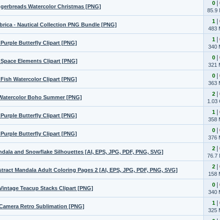
|
0
ngerbreads Watercolor Christmas [PNG]
85.9
|
1
rica - Nautical Collection PNG Bundle [PNG]
483
|
1
Purple Butterfly Clipart [PNG]
340
|
0
 Space Elements Clipart [PNG]
321
|
0
 Fish Watercolor Clipart [PNG]
363
|
2
- Watercolor Boho Summer [PNG]
1.03
|
1
Purple Butterfly Clipart [PNG]
358
|
0
Purple Butterfly Clipart [PNG]
376
|
2
dala and Snowflake Silhouettes [AI, EPS, JPG, PDF, PNG, SVG]
76.7
|
2
tract Mandala Adult Coloring Pages 2 [AI, EPS, JPG, PDF, PNG, SVG]
158
|
0
 Vintage Teacup Stacks Clipart [PNG]
340
|
1
- Camera Retro Sublimation [PNG]
325