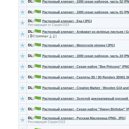
DL:
Растровый клипарт - 1000 скрап наборов, часть 02 [P
DL:
Растровый клипарт - 1000 скрап наборов, часть 01 [P
DL:
Растровый клипарт - Еда [JPG]
Реставрация от Casper1313
DL:
Растровый клипарт - Алфавит из зелёных листьев / Gr
[
Страницы:
1
,
2
]
DL:
Растровый клипарт - Motorcycle vintage [JPG]
DL:
Растровый клипарт - 1000 скрап наборов, часть 24 [P
DL:
Растровый клипарт - Скрап-набор ''Bee Princess'' [PN
DL:
Растровый клипарт - Скелеты 3D / 3D Renders 3D001 S
DL:
Растровый клипарт - Creative Market - Wooden GUI an
DL:
Растровый клипарт - Золотой декоративный русский
DL:
Растровый клипарт - Скрап-набор ''Happy Birthday'' [
DL:
Растровый клипарт - Русская Масленица [PNG, JPG]
Реставрация Casper1313