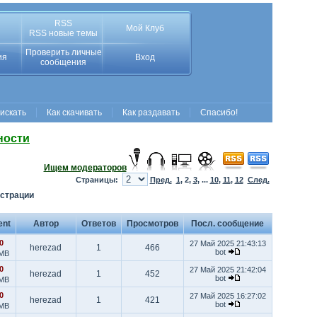
RSS
Мой Клуб
RSS новые темы
Проверить личные
ия
Вход
сообщения
 искать
Как скачивать
Как раздавать
Спасибо!
ности
Ищем модераторов
Страницы:
Пред.
1
,
2
,
3
, ...
10
,
11
,
12
След.
страции
ent
Автор
Ответов
Просмотров
Посл. сообщение
0
27 Май 2025 21:43:13
herezad
1
466
bot
 MB
0
27 Май 2025 21:42:04
herezad
1
452
bot
 MB
0
27 Май 2025 16:27:02
herezad
1
421
bot
 MB