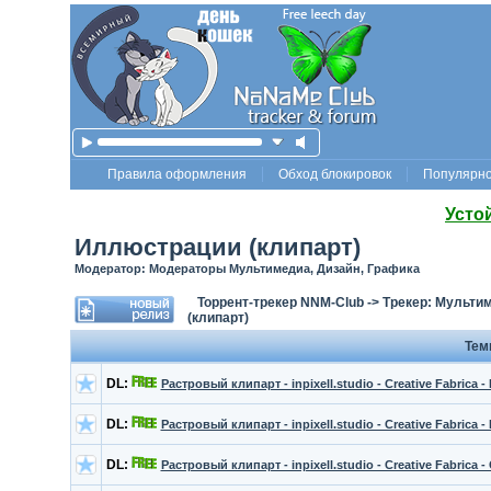
Правила оформления
Обход блокировок
Популярн
Усто
Иллюстрации (клипарт)
Модератор: Модераторы Мультимедиа, Дизайн, Графика
Торрент-трекер NNM-Club
->
Трекер: Мультим
(клипарт)
Те
DL:
Растровый клипарт - inpixell.studio - Creative Fabrica - 
DL:
Растровый клипарт - inpixell.studio - Creative Fabrica - 
DL:
Растровый клипарт - inpixell.studio - Creative Fabrica -