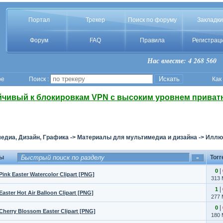
Портал
Трекер
Поиск по форуму
Закладки
Форум
FAQ
Правила
Регистрац
Нас вместе: 4 268 560
ое
Поиск :
Как
йчивый к блокировкам VPN с высоким уровнем приват
едиа, Дизайн, Графика
->
Материалы для мультимедиа и дизайна
->
Иллю
мы
Torr
|
0
Pink Easter Watercolor Clipart [PNG]
313
|
1
Easter Hot Air Balloon Clipart [PNG]
277
|
0
 Cherry Blossom Easter Clipart [PNG]
180