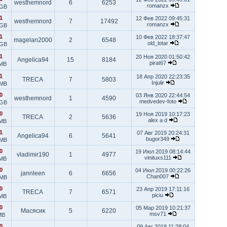
westhemnord
6
6253
romanzx
 GB
1
12 Фев 2022 09:45:31
westhemnord
7
17492
romanzx
 GB
1
10 Фев 2022 18:37:47
magelan2000
2
6548
old_lotar
 GB
1
20 Ноя 2020 01:50:42
Angelica94
15
8184
pirat67
 MB
1
18 Апр 2020 22:23:35
TRECA
7
5803
Injulir
 MB
0
03 Янв 2020 22:44:54
westhemnord
1
4590
medvedev-foto
 GB
0
19 Ноя 2019 10:17:23
TRECA
2
5636
alex a d
 MB
1
07 Авг 2019 20:24:31
Angelica94
6
5641
bugor349
 MB
0
19 Июл 2019 08:14:44
vladimir190
1
4977
vinituxs111
 MB
0
04 Июл 2019 00:22:26
jannleen
6
6656
Chan007
 MB
0
23 Апр 2019 17:11:16
TRECA
7
6571
piciu
 MB
0
05 Мар 2019 10:21:37
Масясик
5
6220
msv71
MB
0
09 Авг 2018 11:28:04