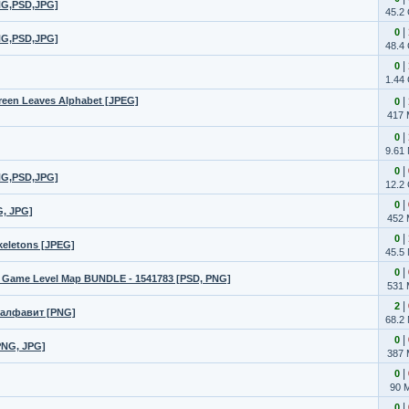
NG,PSD,JPG]
45.2
|
0
NG,PSD,JPG]
48.4
|
0
1.44
een Leaves Alphabet [JPEG]
|
0
417
|
0
9.61
|
0
NG,PSD,JPG]
12.2
|
0
G, JPG]
452
|
0
keletons [JPEG]
45.5
|
0
d Game Level Map BUNDLE - 1541783 [PSD, PNG]
531
|
2
 алфавит [PNG]
68.2
|
0
PNG, JPG]
387
|
0
90 
|
0