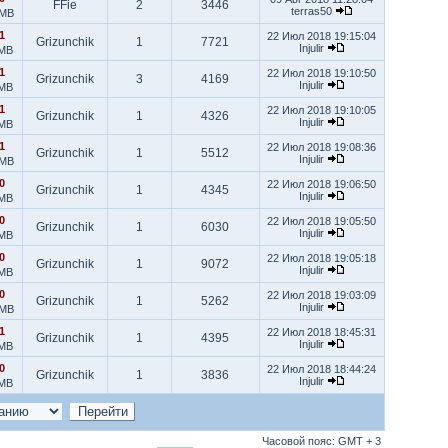
FFie
2
3446
terras50
 MB
1
22 Июл 2018 19:15:04
Grizunchik
1
7721
Injulir
 MB
1
22 Июл 2018 19:10:50
Grizunchik
3
4169
Injulir
 MB
1
22 Июл 2018 19:10:05
Grizunchik
1
4326
Injulir
 MB
1
22 Июл 2018 19:08:36
Grizunchik
1
5512
Injulir
 MB
0
22 Июл 2018 19:06:50
Grizunchik
1
4345
Injulir
 MB
0
22 Июл 2018 19:05:50
Grizunchik
1
6030
Injulir
 MB
0
22 Июл 2018 19:05:18
Grizunchik
1
9072
Injulir
 MB
0
22 Июл 2018 19:03:09
Grizunchik
1
5262
Injulir
 MB
1
22 Июл 2018 18:45:31
Grizunchik
1
4395
Injulir
 MB
0
22 Июл 2018 18:44:24
Grizunchik
1
3836
Injulir
 MB
Часовой пояс: GMT + 3