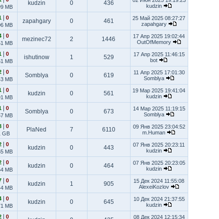
02 Июн 2025 19:19:23
kudzin
0
436
kudzin
99 MB
|
1
0
25 Май 2025 08:27:27
zapahgary
0
461
zapahgary
06 MB
|
4
0
17 Апр 2025 19:02:44
mezinec72
2
1446
OutOfMemory
51 MB
|
1
0
17 Апр 2025 11:46:15
ishutinow
1
529
bot
61 MB
|
2
0
11 Апр 2025 17:01:30
Somblya
0
619
Somblya
43 MB
|
1
0
19 Мар 2025 19:41:04
kudzin
0
561
kudzin
91 MB
|
1
0
14 Мар 2025 11:19:15
Somblya
0
673
Somblya
67 MB
|
3
0
09 Янв 2025 23:04:52
PlaNed
7
6110
m.Human
1 GB
|
2
0
07 Янв 2025 20:23:11
kudzin
0
443
kudzin
65 MB
|
2
0
07 Янв 2025 20:23:05
kudzin
0
464
kudzin
54 MB
|
7
0
15 Дек 2024 11:55:08
kudzin
1
905
AlexeiKozlov
44 MB
|
4
0
10 Дек 2024 21:37:55
kudzin
0
645
kudzin
71 MB
|
2
0
08 Дек 2024 12:15:34