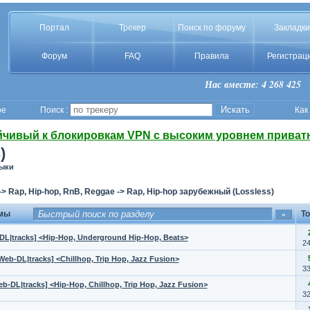
Портал
Трекер
Поиск по форуму
Закладки
Форум
FAQ
Правила
Регистрац
Нас вместе: 4 268 425
ое
Поиск :
Как
йчивый к блокировкам VPN с высоким уровнем приват
)
зыки
->
Rap, Hip-hop, RnB, Reggae
->
Rap, Hip-hop зарубежный (Lossless)
мы
To
-DL|tracks] <Hip-Hop, Underground Hip-Hop, Beats>
2
Web-DL|tracks] <Chillhop, Trip Hop, Jazz Fusion>
3
eb-DL|tracks] <Hip-Hop, Chillhop, Trip Hop, Jazz Fusion>
3