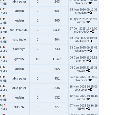
17 Фев 2026 21:02:04
alka peter
0
243
alka peter
57 MB
|
0
2
15 Фев 2026 09:12:38
kudzin
2
2689
shootjam
67 MB
|
2
0
05 Дек 2025 20:26:10
kudzin
0
465
kudzin
51 MB
|
0
0
17 Окт 2025 12:46:00
fanDYNAMO
2
8435
fanDYNAMO
74 GB
|
6
0
13 Сен 2025 11:04:04
ishutinow
0
464
ishutinow
54 MB
|
3
0
13 Сен 2025 09:38:43
Somblya
2
733
ishutinow
14 MB
|
4
0
06 Сен 2025 11:39:52
gvm55
18
11376
cheh-of
37 MB
|
6
0
04 Сен 2025 23:25:31
kudzin
0
565
kudzin
59 MB
|
0
0
24 Июн 2025 03:29:57
alka peter
0
451
alka peter
46 MB
|
0
0
18 Июн 2025 16:25:03
alka peter
0
336
alka peter
64 MB
|
2
0
12 Июн 2025 19:18:46
kudzin
0
532
kudzin
66 MB
|
0
0
07 Июн 2025 19:16:29
fil1976
0
727
fil1976
97 MB
|
1
0