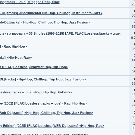
ess|tracks + .cue] <Reggae Rock, Ska>
2
b-DL|tracks] <Instrumental Hip-Hop, Chillhop, Instrumental Jazz>
3
eb-DL|tracks] <Hip-Hop, Chillhop, Trip Hop, Jazz Fusion>
3
ьных проекта + 33 Singles (1998-2025) [APE, FLAC|Lossless|tracks + .cue,
9.
] <Rap, Hip-Hop>
2
cks] <Hip-Hop, Rap>
4
ion [FLAC|Lossless]<Midwest Rap, Hip-Hop>
9
DL|tracks] <Hip-Hop, Chillhop, Trip Hop, Jazz Fusion>
3
ossless|tracks + .cue] <Rap, Hip Hop, G-Funk>
4
e (2002) [FLAC|Lossless|tracks + .cue] <Rap, Hip Hop>
4
Web-DL|tracks] <Hip-Hop, Chillhop, Trip Hop, Jazz Fusion>
3
1
y Edition) (2025) [FLAC|Lossless|WEB-DL|tracks] <Hip-Hop, Rap>
8