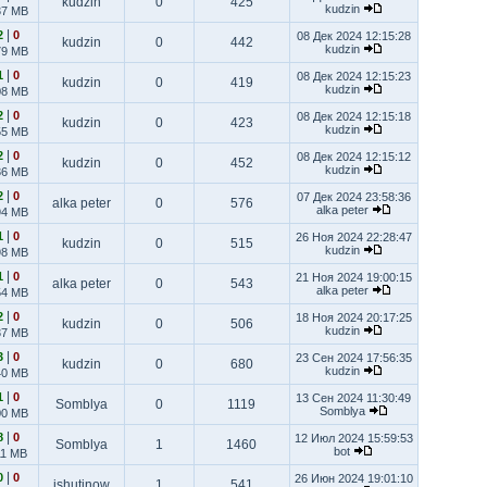
kudzin
0
425
kudzin
37 MB
|
2
0
08 Дек 2024 12:15:28
kudzin
0
442
kudzin
79 MB
|
1
0
08 Дек 2024 12:15:23
kudzin
0
419
kudzin
08 MB
|
2
0
08 Дек 2024 12:15:18
kudzin
0
423
kudzin
55 MB
|
2
0
08 Дек 2024 12:15:12
kudzin
0
452
kudzin
36 MB
|
2
0
07 Дек 2024 23:58:36
alka peter
0
576
alka peter
94 MB
|
1
0
26 Ноя 2024 22:28:47
kudzin
0
515
kudzin
98 MB
|
1
0
21 Ноя 2024 19:00:15
alka peter
0
543
alka peter
54 MB
|
2
0
18 Ноя 2024 20:17:25
kudzin
0
506
kudzin
37 MB
|
3
0
23 Сен 2024 17:56:35
kudzin
0
680
kudzin
40 MB
|
1
0
13 Сен 2024 11:30:49
Somblya
0
1119
Somblya
00 MB
|
8
0
12 Июл 2024 15:59:53
Somblya
1
1460
bot
11 MB
|
0
0
26 Июн 2024 19:01:10
ishutinow
1
541