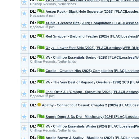
DL:
VA - Chillhop Timezones Nigeria (2025) [FLAC|Lossless|W
Chillhop Records, Netherlands
DL:
Aesop Rock - Black Hole Superette (2025) [FLAC|Lossless
Идеальный рип
DL:
Xzibit - Greatest Hits (2009) Compilation [FLAC|Lossles
Идеальный рип
DL:
Red Snapper - Barb and Feather (2025) [FLAC|Lossless|
DL:
Onyx - Lower East Side (2025) [FLAC|Lossless|WEB-DL|t
DL:
VA - Chillhop Essentials Spring (2025) [FLAC|Lossless|W
Chillhop Records, Netherlands
DL:
Coolio - Greatest Hits (2025) Compilation [FLAC|Lossle
DL:
VA - The Very Best of Rapsody Overture (1998) 2CD [FL
DL:
Joell Ortiz & L'Orange - Signature (2023) [FLAC|Lossle
Идеальный рип
DL:
Apathy - Connecticut Casual: Chapter 2 (2024) [FLAC|Los
DL:
Snoop Dogg & Dr. Dre - Missionary (2024) [FLAC|Lossle
DL:
VA - Chillhop Essentials Winter (2024) [FLAC|Lossless|W
Chillhop Records, Netherlands
DL:
Apollo Brown & Stalley - Blacklight (2021) [FLAC|Lossl