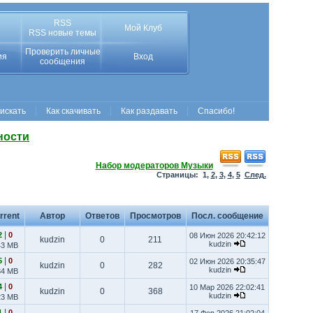
RSS
Мой Клуб
RSS новые темы
Проверить личные
ия
Вход
сообщения
 искать
Как скачивать
Как раздавать
Спасибо!
ности
Набор модераторов Музыки
Страницы:
1
,
2
,
3
,
4
,
5
След.
rrent
Автор
Ответов
Просмотров
Посл. сообщение
|
2
0
08 Июн 2026 20:42:12
kudzin
0
211
kudzin
43 MB
|
5
0
02 Июн 2026 20:35:47
kudzin
0
282
kudzin
34 MB
|
4
0
10 Мар 2026 22:02:41
kudzin
0
368
kudzin
23 MB
|
1
0