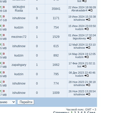
bot
09 MB
|
MON@H
2
0
22 Июн 2024 18:06:09
5
35841
Rasta
Abrakadabr4
28 GB
|
2
0
19 Июн 2024 15:33:38
ishutinow
0
1171
ishutinow
97 GB
|
4
0
15 Июн 2024 23:03:50
kudzin
0
754
kudzin
80 MB
|
2
0
01 Июн 2024 17:32:04
mezinec72
1
1529
bigsolovey
49 MB
|
0
1
12 Май 2024 11:53:10
ishutinow
0
615
ishutinow
45 MB
|
2
0
14 Мар 2024 19:12:05
kudzin
0
892
kudzin
79 MB
|
3
0
17 Фев 2024 21:02:11
zapahgary
1
1662
bot
97 MB
|
3
0
08 Дек 2023 22:40:46
kudzin
0
795
kudzin
69 MB
|
1
0
28 Ноя 2023 21:38:18
ishutinow
0
774
ishutinow
75 MB
|
2
0
26 Ноя 2023 13:28:54
ishutinow
0
1009
ishutinow
17 MB
Часовой пояс: GMT + 3
Страницы:
1
,
2
,
3
,
4
,
5
След.