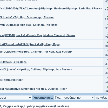
4
EP's (1991-2010) [FLAC|Lossless]<Hip-Hop / Hardcore Hip-Hop / Latin Rap / Rock>
5.
DL|tracks] <Trip Hop, Downtempo, Fusion>
2.
Web-DL|tracks] <Hip-Hop, Chillhop, Trip Hop>
3
less|WEB-DL|tracks] <French Rap, Modern Classical, Piano>
2
 [FLAC|Lossless|WEB-DL|tracks] <Hip-Hop, Rap>
3
eb-DL|tracks] <Hip-Hop, Chillhop, Trip Hop, Jazz Fusion>
3
DL|tracks] <Hip-Hop>
3
eb-DL|tracks] <Hip-Hop, Chillhop, Trip Hop, Jazz Fusion>
3
s] <Rap, Hip Hop>
1
s] <Alternative, Simphonic Hip-Hop, Dubstep, Trap>
3
Упорядочить:
B, Reggae
->
Rap, Hip-hop зарубежный (Lossless)