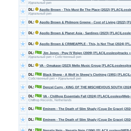
Идеальный рип
DL:
Apollo Brown - This Must Be The Place (2022) [FLAC|Lossl
Идеальный рип
DL:
Apollo Brown & Philmore Greene - Cost of Living (2022) 
DL:
Apollo Brown & Planet Asia - Sardines (2023) [FLAC|Loss
DL:
Apollo Brown & CRIMEAPPLE - This, Is Not That (2024) [
DL:
Jim Jones - Pray IV Reign (2009) [FLAC|Lossless|tracks +
Идеальный рип + Собственный рип
DL:
VA - Omakase (2023) Mello Music Group [FLAC|Lossless|tr
DL:
Black Sheep - A Wolf in Sheep’s Clothing (1991) [FLAC|
Собственный рип + Идеальный рип
DL:
Denzel Curry - KING OF THE MISCHIEVOUS SOUTH (2024)
DL:
VA - Chillhop Essentials Fall (2024) [FLAC|Lossless|Web-
Chillhop Records, Netherlands
DL:
Eminem - The Death of Slim Shady (Coup De Grace) (202
DL:
Eminem - The Death of Slim Shady (Coup De Grace) (202
DL:
Negativ Nein - Negativ Nein (1996) [FLAC|Lossless|WEB-