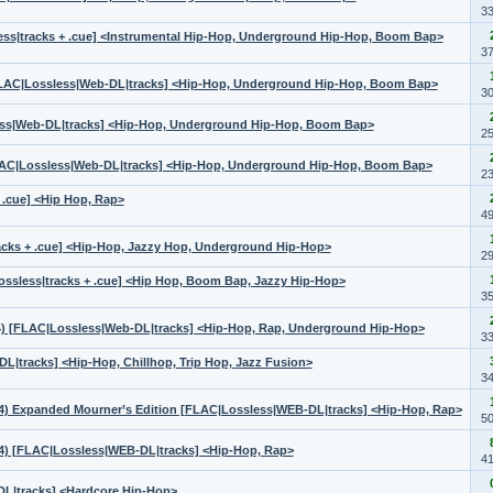
3
ess|tracks + .cue] <Instrumental Hip-Hop, Underground Hip-Hop, Boom Bap>
3
[FLAC|Lossless|Web-DL|tracks] <Hip-Hop, Underground Hip-Hop, Boom Bap>
3
less|Web-DL|tracks] <Hip-Hop, Underground Hip-Hop, Boom Bap>
2
FLAC|Lossless|Web-DL|tracks] <Hip-Hop, Underground Hip-Hop, Boom Bap>
2
 .cue] <Hip Hop, Rap>
4
acks + .cue] <Hip-Hop, Jazzy Hop, Underground Hip-Hop>
2
Lossless|tracks + .cue] <Hip Hop, Boom Bap, Jazzy Hip-Hop>
3
 [FLAC|Lossless|Web-DL|tracks] <Hip-Hop, Rap, Underground Hip-Hop>
3
DL|tracks] <Hip-Hop, Chillhop, Trip Hop, Jazz Fusion>
3
4) Expanded Mourner’s Edition [FLAC|Lossless|WEB-DL|tracks] <Hip-Hop, Rap>
5
4) [FLAC|Lossless|WEB-DL|tracks] <Hip-Hop, Rap>
4
DL|tracks] <Hardcore Hip-Hop>