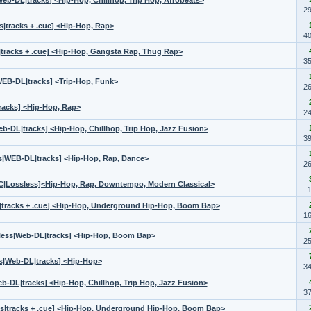
eb-DL|tracks] <Hip-Hop, Chillhop, Trip Hop, Afrobeats>
2
|tracks + .cue] <Hip-Hop, Rap>
4
s|tracks + .cue] <Hip-Hop, Gangsta Rap, Thug Rap>
3
WEB-DL|tracks] <Trip-Hop, Funk>
2
racks] <Hip-Hop, Rap>
2
eb-DL|tracks] <Hip-Hop, Chillhop, Trip Hop, Jazz Fusion>
3
ss|WEB-DL|tracks] <Hip-Hop, Rap, Dance>
2
AC|Lossless]<Hip-Hop, Rap, Downtempo, Modern Classical>
ss|tracks + .cue] <Hip-Hop, Underground Hip-Hop, Boom Bap>
1
sless|Web-DL|tracks] <Hip-Hop, Boom Bap>
2
ss|Web-DL|tracks] <Hip-Hop>
3
eb-DL|tracks] <Hip-Hop, Chillhop, Trip Hop, Jazz Fusion>
3
ess|tracks + .cue] <Hip-Hop, Underground Hip-Hop, Boom Bap>