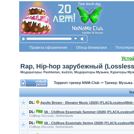
Правила оформления
Обход блокировок
Популярн
Усто
Rap, Hip-hop зарубежный (Lossless
Модераторы: Pashketan, kudzin, Модераторы Музыки, Кураторы Му
Торрент-трекер NNM-Club
->
Трекер: Музыка
Те
DL:
Apollo Brown - Elevator Music (2025) [FLAC|Lossless|Web
DL:
VA - Chillhop Essentials Summer (2026) [FLAC|Lossless|
Chillhop Records, Netherlands
DL:
VA - Chillhop Essentials Spring (2026) [FLAC|Lossless|W
Chillhop Records, Netherlands