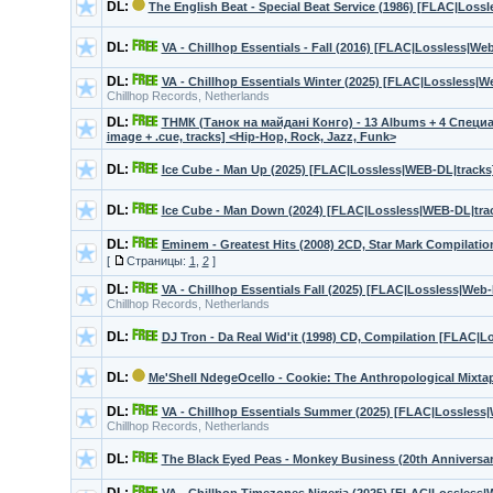
DL:
The English Beat - Special Beat Service (1986) [FLAC|Lossl
DL:
VA - Chillhop Essentials - Fall (2016) [FLAC|Lossless|We
DL:
VA - Chillhop Essentials Winter (2025) [FLAC|Lossless|W
Chillhop Records, Netherlands
DL:
ТНМК (Танок на майдані Конго) - 13 Albums + 4 Специал
image + .cue, tracks] <Hip-Hop, Rock, Jazz, Funk>
DL:
Ice Cube - Man Up (2025) [FLAC|Lossless|WEB-DL|tracks
DL:
Ice Cube - Man Down (2024) [FLAC|Lossless|WEB-DL|tra
DL:
Eminem - Greatest Hits (2008) 2CD, Star Mark Compilat
[
Страницы:
1
,
2
]
DL:
VA - Chillhop Essentials Fall (2025) [FLAC|Lossless|Web-
Chillhop Records, Netherlands
DL:
DJ Tron - Da Real Wid'it (1998) CD, Compilation [FLAC|L
DL:
Me'Shell NdegеOcello - Cookie: The Anthropological Mixtap
DL:
VA - Chillhop Essentials Summer (2025) [FLAC|Lossless|
Chillhop Records, Netherlands
DL:
The Black Eyed Peas - Monkey Business (20th Anniversar