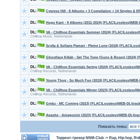
DL:
Cypress Hill - 8 Albums + 3 Compilation + 14 Singles & 
DL:
Hugo Kant - 9 Albums (2011-2024) [FLAC|Lossless|WEB-
DL:
VA - Chillhop Essentials Summer (2024) [FLAC|Lossless|
Chillhop Music, Netherlands
DL:
Scylla & Sofiane Pamart - Pleine Lune (2018) [FLAC|Loss
DL:
Ghostface Killah - Set The Tone (Guns & Roses) (2024)
DL:
VA - Chillhop Essentials Spring (2024) [FLAC|Lossless|W
Chillhop Records, Netherlands
DL:
Young Thug - So Much Fun (2019) [FLAC|Lossless|WEB-
DL:
VA - Chillhop Essentials Winter (2023) [FLAC|Lossless|W
Chillhop Records, Netherlands
DL:
Grebz - MC Coming (2023) [FLAC|Lossless|WEB-DL|track
DL:
Apashe - Antagonist (2023) [FLAC|Lossless|WEB-DL|track
Показать темы:
Торрент-трекер NNM-Club
->
Rap, Hip-hop, Rn