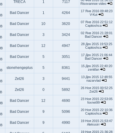
08 Фев 2016 12:50:13
TRECA
1
7117
Risovannoe video
MB
17 Янв 2016 09:48:23
Bad Dancer
1
4264
V-Kut
MB
07 Янв 2016 22:51:12
Bad Dancer
10
3620
Capitoshca
MB
02 Янв 2016 21:28:01
Bad Dancer
3
3424
Bad Dancer
MB
28 Дек 2015 19:53:25
Bad Dancer
12
4947
Capitoshca
MB
17 Дек 2015 21:06:44
Bad Dancer
5
3051
Bad Dancer
MB
15 Дек 2015 22:40:20
stonehengeplus
5
8361
zenitfan
MB
13 Дек 2015 12:48:55
Zet26
3
9441
nazarvlad
MB
26 Ноя 2015 00:52:25
Zet26
0
5892
Zet26
MB
23 Ноя 2015 22:53:05
Bad Dancer
12
4690
foxnet99
MB
20 Ноя 2015 22:10:36
Bad Dancer
9
5096
Capitoshca
MB
19 Ноя 2015 21:53:47
Bad Dancer
9
4990
Alekssirr
MB
19 Ноя 2015 21:36:28