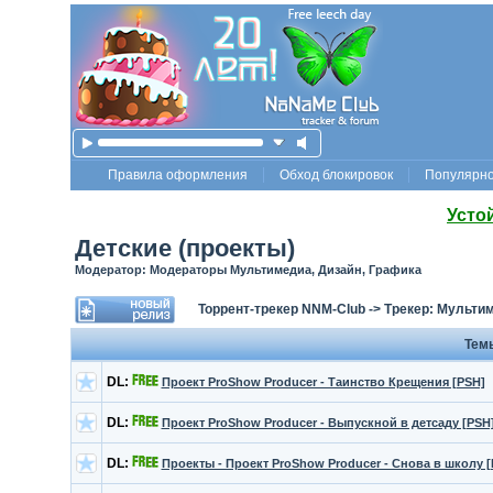
Правила оформления
Обход блокировок
Популярн
Усто
Детские (проекты)
Модератор: Модераторы Мультимедиа, Дизайн, Графика
Торрент-трекер NNM-Club
->
Трекер: Мультим
Тем
DL:
Проект ProShow Producer - Таинство Крещения [PSH]
DL:
Проект ProShow Producer - Выпускной в детсаду [PSH
DL:
Проекты - Проект ProShow Producer - Снова в школу [