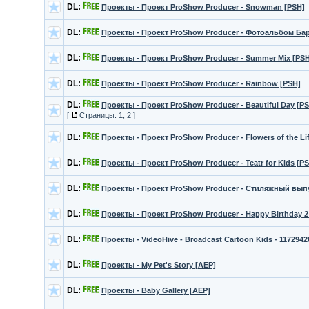
DL:
Проекты - Проект ProShow Producer - Snowman [PSH]
DL:
Проекты - Проект ProShow Producer - Фотоальбом Ба
DL:
Проекты - Проект ProShow Producer - Summer Mix [PSH
DL:
Проекты - Проект ProShow Producer - Rainbow [PSH]
DL:
Проекты - Проект ProShow Producer - Beautiful Day [P
[
Страницы:
1
,
2
]
DL:
Проекты - Проект ProShow Producer - Flowers of the Li
DL:
Проекты - Проект ProShow Producer - Teatr for Kids [P
DL:
Проекты - Проект ProShow Producer - Стиляжный вып
DL:
Проекты - Проект ProShow Producer - Happy Birthday 2
DL:
Проекты - VideoHive - Broadcast Cartoon Kids - 1172942
DL:
Проекты - My Pet's Story [AEP]
DL:
Проекты - Baby Gallery [AEP]