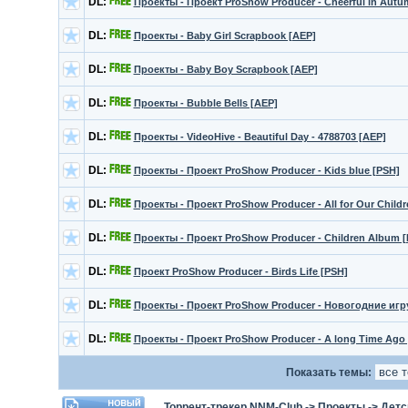
DL:
Проекты - Проект ProShow Producer - Cheerful in Autu
DL:
Проекты - Baby Girl Scrapbook [AEP]
DL:
Проекты - Baby Boy Scrapbook [AEP]
DL:
Проекты - Bubble Bells [AEP]
DL:
Проекты - VideoHive - Beautiful Day - 4788703 [AEP]
DL:
Проекты - Проект ProShow Producer - Kids blue [PSH]
DL:
Проекты - Проект ProShow Producer - All for Our Childr
DL:
Проекты - Проект ProShow Producer - Children Album 
DL:
Проект ProShow Producer - Birds Life [PSH]
DL:
Проекты - Проект ProShow Producer - Новогодние игр
DL:
Проекты - Проект ProShow Producer - A long Time Ago
Показать темы:
Торрент-трекер NNM-Club
->
Проекты
->
Детс