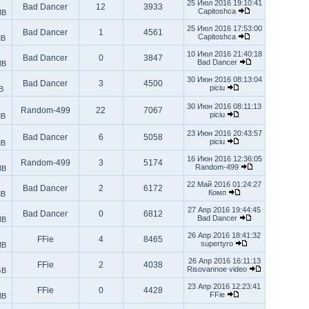
25 Июл 2016 19:10:41
Bad Dancer
12
3933
Capitoshca
MB
25 Июл 2016 17:53:00
Bad Dancer
1
4561
Capitoshca
MB
10 Июл 2016 21:40:18
Bad Dancer
0
3847
Bad Dancer
MB
30 Июн 2016 08:13:04
Bad Dancer
3
4500
piciu
B
30 Июн 2016 08:11:13
Random-499
22
7067
piciu
MB
23 Июн 2016 20:43:57
Bad Dancer
6
5058
piciu
MB
16 Июн 2016 12:36:05
Random-499
3
5174
Random-499
MB
22 Май 2016 01:24:27
Bad Dancer
2
6172
Комп
MB
27 Апр 2016 19:44:45
Bad Dancer
0
6812
Bad Dancer
MB
26 Апр 2016 18:41:32
FFie
4
8465
supertyro
MB
26 Апр 2016 16:11:13
FFie
2
4038
Risovannoe video
GB
23 Апр 2016 12:23:41
FFie
0
4428
FFie
MB