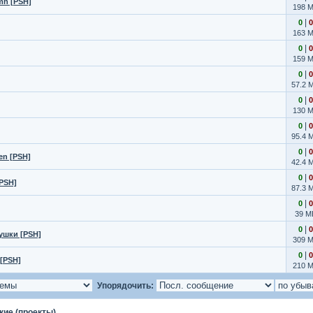
mn [PSH]
198 
|
0
0
163 
|
0
0
159 
|
0
0
57.2 
|
0
0
130 
|
0
0
95.4 
|
0
0
en [PSH]
42.4 
|
0
0
[PSH]
87.3 
|
0
0
39 M
|
0
0
ушки [PSH]
309 
|
0
0
 [PSH]
210 
Упорядочить:
кие (проекты)