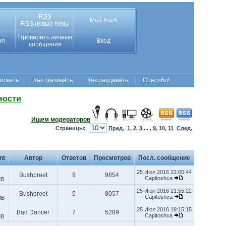
RSS
Мой Клуб
RSS новые темы
Проверить личные
ия
Вход
сообщения
 искать
Как скачивать
Как раздавать
Спасибо!
ности
Ищем модераторов
Страницы:
Пред.
1
,
2
,
3
... ,
9
,
10
,
11
След.
nt
Автор
Ответов
Просмотров
Посл. сообщение
25 Июл 2016 22:00:44
Bushpreet
9
9854
Capitoshca
MB
25 Июл 2016 21:55:22
Bushpreet
5
8057
Capitoshca
MB
25 Июл 2016 19:15:15
Bad Dancer
7
5289
Capitoshca
MB