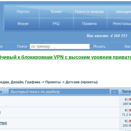
Портал
Трекер
Поиск по форуму
Закладки
Форум
FAQ
Правила
Регистрац
Нас вместе: 4 268 553
ое
Поиск :
Как
йчивый к блокировкам VPN с высоким уровнем приват
едиа, Дизайн, Графика
->
Проекты
->
Детские (проекты)
ы
Torre
|
0
0
188 
|
0
0
]
71.2 
|
0
0
PSH]
155 