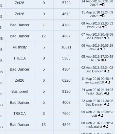
14 Апр 2016 01:31:28
Zet26
0
5722
Zet26
MB
13 Апр 2016 11:24:59
Zet26
0
4673
Zet26
MB
08 Апр 2016 22:05:33
Bad Dancer
7
4789
zmei1234
B
07 Апр 2016 20:49:36
Bad Dancer
12
4687
Bad Dancer
MB
06 Апр 2016 20:05:29
Pushisty
5
10611
alov64
MB
05 Апр 2016 17:30:58
TRECA
0
5385
TRECA
MB
02 Апр 2016 22:34:02
Bad Dancer
5
4304
Bad Dancer
MB
11 Мар 2016 00:40:45
Zet26
6
6226
lawazza2010
MB
24 Фев 2016 04:44:25
Bushpreet
5
9120
Taylor Swift
MB
22 Фев 2016 17:30:08
Bad Dancer
5
4008
Bad Dancer
MB
09 Фев 2016 13:39:52
TRECA
3
7665
ustt
MB
08 Фев 2016 19:28:54
Bad Dancer
13
4846
msNastina
MB