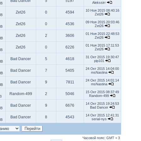
Bad Dancer
5
5197
Alekssirr
MB
10 Ноя 2015 08:40:16
Zet26
0
4594
Zet26
MB
09 Ноя 2015 20:03:46
Zet26
0
4536
Zet26
MB
01 Ноя 2015 22:48:53
Zet26
2
3606
Zet26
MB
01 Ноя 2015 17:11:53
Zet26
0
6226
Zet26
MB
31 Окт 2015 19:30:47
Bad Dancer
5
4618
pip101
MB
24 Окт 2015 14:04:00
Bad Dancer
7
5405
msNastina
MB
24 Окт 2015 14:01:14
Bad Dancer
9
7811
msNastina
MB
15 Окт 2015 08:37:49
Random-499
2
5046
Random-499
B
14 Окт 2015 19:24:53
Bad Dancer
9
6676
Bad Dancer
MB
14 Окт 2015 12:41:31
Bad Dancer
8
4543
serial-nys
MB
Часовой пояс: GMT + 3