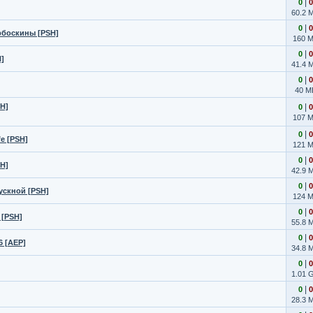
|
0
0
60.2 
|
0
0
рбоскины [PSH]
160 
|
0
0
]
41.4 
|
0
0
40 M
SH]
|
0
0
107 
|
0
0
fe [PSH]
121 
|
0
0
SH]
42.9 
|
0
0
ускной [PSH]
124 
|
0
0
 [PSH]
55.8 
|
0
0
6 [AEP]
34.8 
|
0
0
1.01 
|
0
0
28.3 