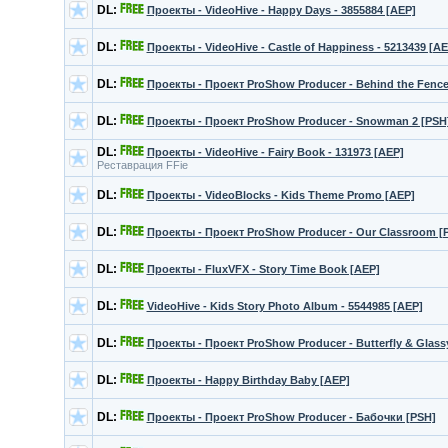
DL:
Проекты - VideoHive - Happy Days - 3855884 [AEP]
DL:
Проекты - VideoHive - Castle of Happiness - 5213439 [AE
DL:
Проекты - Проект ProShow Producer - Behind the Fence
DL:
Проекты - Проект ProShow Producer - Snowman 2 [PSH
DL:
Проекты - VideoHive - Fairy Book - 131973 [AEP]
Реставрация FFie
DL:
Проекты - VideoBlocks - Kids Theme Promo [AEP]
DL:
Проекты - Проект ProShow Producer - Our Classroom [
DL:
Проекты - FluxVFX - Story Time Book [AEP]
DL:
VideoHive - Kids Story Photo Album - 5544985 [AEP]
DL:
Проекты - Проект ProShow Producer - Butterfly & Glass
DL:
Проекты - Happy Birthday Baby [AEP]
DL:
Проекты - Проект ProShow Producer - Бабочки [PSH]