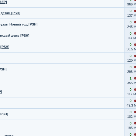
[AEP]
966 
|
0
0
 детям [PSH]
137 
|
0
0
ружит Новый год [PSH]
245 
|
0
0
каждый день [PSH]
114 
|
0
0
 [PSH]
38.5 
|
0
0
120 
|
0
0
PSH]
298 
|
1
0
355 
|
0
0
P]
117 
|
0
0
49.3 
|
0
0
[PSH]
102 
|
0
0
195 
|
0
0