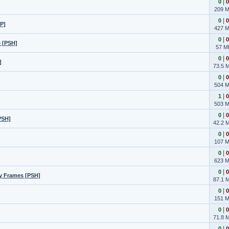
|
0
0
209 
|
0
0
P]
427 
|
0
0
 [PSH]
57 M
|
0
0
]
73.5 
|
0
0
504 
|
1
0
503 
|
0
0
PSH]
42.2 
|
0
0
107 
|
0
0
623 
|
0
0
y Frames [PSH]
87.1 
|
0
0
151 
|
0
0
71.8 
|
0
0