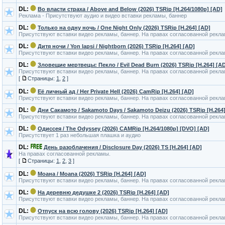
DL:
Во власти страха / Above and Below (2026) TSRip [H.264/1080p] [AD]
Реклама - Присутствуют аудио и видео вставки рекламы, баннер
DL:
Только на одну ночь / One Night Only (2026) TSRip [H.264] [AD]
Присутствуют вставки видео рекламы, баннер. На правах согласованной рекл
DL:
Дитя ночи / Yon lapsi / Nightborn (2026) TSRip [H.264] [AD]
Присутствуют вставки видео рекламы, баннер. На правах согласованной рекл
DL:
Зловещие мертвецы: Пекло / Evil Dead Burn (2026) TSRip [H.264] [A
Присутствуют вставки видео рекламы, баннер. На правах согласованной рекл
[
Страницы:
1
,
2
]
DL:
Её личный ад / Her Private Hell (2026) CamRip [H.264] [AD]
Присутствуют вставки видео рекламы, баннер. На правах согласованной рекл
DL:
Дни Сакамото / Sakamoto Days / Sakamoto Deizu (2026) TSRip [H.264]
Присутствуют вставки видео рекламы, баннер. На правах согласованной рекл
DL:
Одиссея / The Odyssey (2026) CAMRip [H.264/1080p] [DVO] [AD]
Присутствует 1 раз небольшая плашка и аудио
DL:
День разоблачения / Disclosure Day (2026) TS [H.264] [AD]
На правах согласованной рекламы.
[
Страницы:
1
,
2
,
3
]
DL:
Моана / Moana (2026) TSRip [H.264] [AD]
Присутствуют вставки видео рекламы, баннер. На правах согласованной рекл
DL:
На деревню дедушке 2 (2026) TSRip [H.264] [AD]
Присутствуют вставки видео рекламы, баннер. На правах согласованной рекл
DL:
Отпуск на всю голову (2026) TSRip [H.264] [AD]
Присутствуют вставки видео рекламы, баннер. На правах согласованной рекл