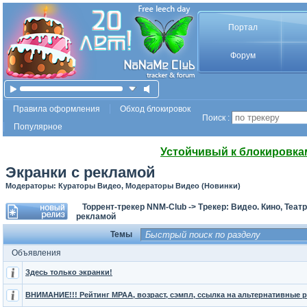
Портал
Форум
Правила оформления
Обход блокировок
Поиск :
Популярное
Устойчивый к блокировка
Экранки с рекламой
Модераторы: Кураторы Видео, Модераторы Видео (Новинки)
Торрент-трекер NNM-Club
->
Трекер: Видео. Кино, Теат
рекламой
Темы
Объявления
Здесь только экранки!
ВНИМАНИЕ!!! Рейтинг MPAA, возраст, сэмпл, ссылка на альтернативные 