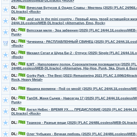
24/96|Lossless|WEB-DL|tracks] <Rock>
DL:
Вячеслав Бутусов & Орден Славы - Мертвец (2025) [FLAC 24/96|L
DL|tracks] <Rock>
DL:
.and sex in the mini country. - Первый день твоей оставшейся жиз
24/44.1|Lossless|WEB-DL|tracks] <Alternative, Emo, Rock>
DL:
Вепсская миля - Эра забвения (2025) [FLAC 24/44.1|Lossless|WEB-
Punk>
DL:
Чичерина - РАСПЛАВЛЕННЫЙ СВИНЕЦ (2025) [FLAC 24/44.1|Lossle
<Rock>
DL:
Михаил Сегал и Шура Би-2 - Отпуск (2025) Single [FLAC 24/44.1|L
<Rock>
DL:
ILWT - Наполовину полон. Сорокалетним посвящается (2025) [F
24/48|Lossless|WEB-DL|tracks] <Alternative, Hip-Hop, Punk, Ska, Drum & Bas
DL:
Gorky Park - The Best (2021) Remastering 2021 [FLAC 2.0|96/24|tra
Rock, Heavy Metal>
DL:
Машина времени - Пой со мной! (2025) [FLAC 24/44.1|Lossless|WE
DL:
ТапОК, Женя Сычев - Навсегда 17 (2025) [FLAC 24/44.1|Lossless|W
Punk>
DL:
Ангел НеБес - ВРЕМЯ УХ….. ПРЕДИСЛОВИЕ (2025) [FLAC 24/44.1|
DL|tracks] <Rock>
DL:
Транкор - Разные вещи (2025) [FLAC 24/48|Lossless|WEB-DL|tracks
DL:
Олег Чубыкин - Вечная любовь (2025) [FLAC 24/48|Lossless|WEB-