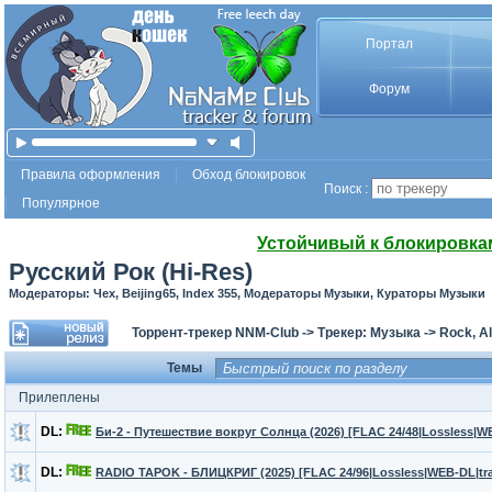
Портал
Форум
Правила оформления
Обход блокировок
Поиск :
Популярное
Устойчивый к блокировка
Русский Рок (Hi-Res)
Модераторы: Чех, Beijing65, Index 355, Модераторы Музыки, Кураторы Музыки
Торрент-трекер NNM-Club
->
Трекер: Музыка
->
Rock, Al
Темы
Прилеплены
DL:
Би-2 - Путешествие вокруг Солнца (2026) [FLAC 24/48|Lossless|W
DL:
RADIO TAPOK - БЛИЦКРИГ (2025) [FLAC 24/96|Lossless|WEB-DL|tra