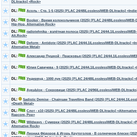
DL|tracks] <Rock>
DL:
Асоль - Стр. 1-5 (2025) [FLAC 24/48|Lossless|WEB-DL|tracks] <Indie
DL:
Booker - Время колокольчиков (2025) [FLAC 24/48|Lossless|WEB-DL
Hip-Hop, Alternative-Rock>
DL:
radiotehnika - взлётная полоса (2025) [FLAC 24/44.1|Lossless|WEB-
Alt.Rock>
DL:
Deform - Antidote (2025) [FLAC 24/44.1|Lossless|WEB-DL|tracks] <Ind
Alternative Metal>
DL:
Александр Пушной - Прасковья (2025) [FLAC 24/44.1|Lossless|WE
DL:
Юлия Савичева - 9 (2025) [FLAC 24/44.1|Lossless|WEB-DL|tracks] 
DL:
Ундервуд - 1000 лун (2025) [FLAC 24/48|Lossless|WEB-DL|tracks] 
DL:
АукцЫон - Сокровище (2025) [FLAC 24/96|Lossless|WEB-DL|tracks
DL:
Sadistic Demise - Chainsaw Travelling Band (2025) [FLAC 24/44.1|Los
<Death Metal>
DL:
Слот - x10 (2025) [FLAC 24/48|Lossless|WEB-DL|tracks] <Alternative-
Rapcore, Pop>
DL:
Wildways - Сумерки (2025) [FLAC 24/48|Lossless|WEB-DL|tracks] <P
Alternative Rock>
DL:
Леонид Фёдоров & Игорь Крутоголов - В солнечном блеске (202