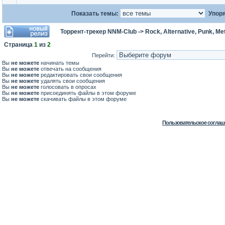
Показать темы:
Упоря
Торрент-трекер NNM-Club
->
Rock, Alternative, Punk, Me
Страница
1
из
2
Перейти:
Вы
не можете
начинать темы
Вы
не можете
отвечать на сообщения
Вы
не можете
редактировать свои сообщения
Вы
не можете
удалять свои сообщения
Вы
не можете
голосовать в опросах
Вы
не можете
присоединять файлы в этом форуме
Вы
не можете
скачивать файлы в этом форуме
Пользовательское соглаш