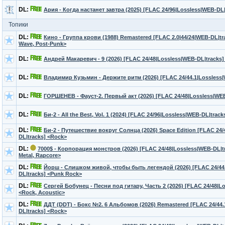
DL:
Ария - Когда настанет завтра (2025) [FLAC 24/96|Lossless|WEB-DL|
Топики
DL:
Кино - Группа крови (1988) Remastered [FLAC 2.0|44/24|WEB-DL|tr
Wave, Post-Punk>
DL:
Андрей Макаревич - 9 (2026) [FLAC 24/48|Lossless|WEB-DL|tracks]
DL:
Владимир Кузьмин - Держите ритм (2026) [FLAC 24/44.1|Lossless|
DL:
ГОРШЕНЕВ - Фауст-2. Первый акт (2026) [FLAC 24/48|Lossless|WEB
DL:
Би-2 - All the Best, Vol. 1 (2024) [FLAC 24/96|Lossless|WEB-DL|trac
DL:
Би-2 - Путешествие вокруг Солнца (2026) Space Edition [FLAC 24/
DL|tracks] <Rock>
DL:
7000$ - Корпорация монстров (2026) [FLAC 24/48|Lossless|WEB-DL|tra
Metal, Rapcore>
DL:
Йорш - Слишком живой, чтобы быть легендой (2026) [FLAC 24/44
DL|tracks] <Punk Rock>
DL:
Сергей Бобунец - Песни под гитару, Часть 2 (2026) [FLAC 24/48|L
<Rock, Acoustic>
DL:
ДДТ (DDT) - Бокс №2. 6 Альбомов (2026) Remastered [FLAC 24/44.
DL|tracks] <Rock>