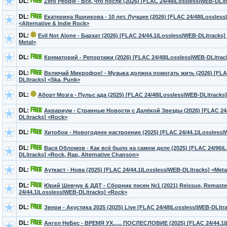
DL:
Zero People - Всё, что после (2026) [FLAC 24/48|Lossless|WEB-DL|t
DL:
Екатерина Яшникова - 10 лет. Лучшее (2026) [FLAC 24/48|Lossless
<Alternative & Indie Rock>
DL:
Evil Not Alone - Бархат (2026) [FLAC 24/44.1|Lossless|WEB-DL|tracks] 
Metal>
DL:
Крематорий - Репортажи (2026) [FLAC 24/48|Lossless|WEB-DL|trac
DL:
Включай Микрофон! - Музыка должна помогать жить (2026) [FLAC
DL|tracks] <Ska, Punk>
DL:
Аборт Мозга - Пульс ада (2025) [FLAC 24/48|Lossless|WEB-DL|tracks]
DL:
Аквариум - Странные Новости с Далёкой Звезды (2026) [FLAC 24
DL|tracks] <Rock>
DL:
Хитобои - Новогоднее настроение (2025) [FLAC 24/44.1|Lossless|
DL:
Вася Обломов - Как всё было на самом деле (2025) [FLAC 24/96|
DL|tracks] <Rock, Rap, Alternative Сhanson>
DL:
Ауткаст - Нова (2025) [FLAC 24/44.1|Lossless|WEB-DL|tracks] <Meta
DL:
Юрий Шевчук & ДДТ - Сборник песен №1 (2021) Reissue, Remaste
24/44.1|Lossless|WEB-DL|tracks] <Rock>
DL:
Звери - Акустика 2025 (2025) Live [FLAC 24/48|Lossless|WEB-DL|tr
DL:
Ангел НеБес - ВРЕМЯ УХ….. ПОСЛЕСЛОВИЕ (2025) [FLAC 24/44.1|