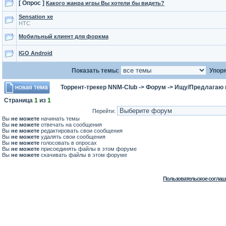
[ Опрос ]
Какого жанра игры Вы хотели бы видеть?
Sensation xe
HTC
Мобильный клиент для форкма
IGO Android
Показать темы:
Упоря
Торрент-трекер NNM-Club
->
Форум
->
Ищу/Предлагаю в
Страница
1
из
1
Перейти:
Вы
не можете
начинать темы
Вы
не можете
отвечать на сообщения
Вы
не можете
редактировать свои сообщения
Вы
не можете
удалять свои сообщения
Вы
не можете
голосовать в опросах
Вы
не можете
присоединять файлы в этом форуме
Вы
не можете
скачивать файлы в этом форуме
Пользовательское соглаш