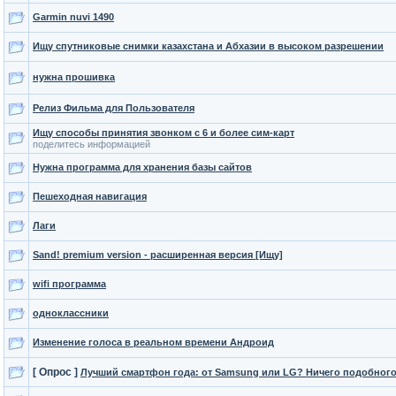
Garmin nuvi 1490
Ищу спутниковые снимки казахстана и Абхазии в высоком разрешении
нужна прошивка
Релиз Фильма для Пользователя
Ищу способы принятия звонком с 6 и более сим-карт
поделитесь информацией
Нужна программа для хранения базы сайтов
Пешеходная навигация
Лаги
Sand! premium version - расширенная версия [Ищу]
wifi программа
одноклассники
Изменение голоса в реальном времени Андроид
[ Опрос ]
Лучший смартфон года: от Samsung или LG? Ничего подобного