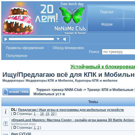
Портал
Форум
Правила оформления
Обход блокировок
Поиск :
Популярное
Устойчивый к блокировка
Ищу/Предлагаю всё для КПК и Мобильн
Модераторы: Модераторы КПК и Мобилок, Кураторы КПК и мобилок
Торрент-трекер NNM-Club
->
Трекер: КПК и Мобильные 
Мобильных уст-в
Темы
DL:
Предлагаю / Ищу игры и программы для мобильных устройств
[
Страницы:
1
...
18
,
19
,
20
]
«DreamLand Masters: Мастера Снов» - онлайн-игра жанра 3D Battle Actio
мобильная игра
[
Страницы:
1
,
2
]
Ищу CVTz50