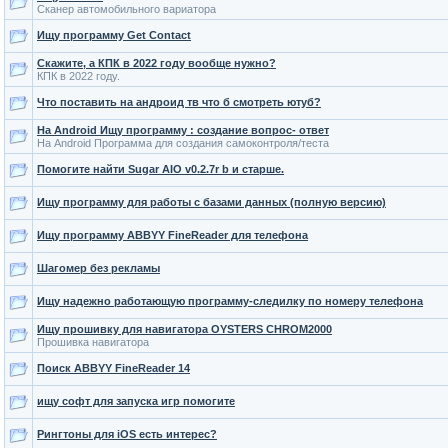
Сканер автомобильного вариатора
Ищу программу Get Contact
Скажите, а КПК в 2022 году вообще нужно?
КПК в 2022 году.
Что поставить на андроид тв что б смотреть ютуб?
На Android Ищу программу : создание вопрос- ответ
На Android Программа для создания самоконтроля/теста
Помогите найти Sugar AIO v0.2.7r b и старше.
Ищу программу для работы с базами данных (полную версию)
Ищу программу ABBYY FineReader для телефона
Шагомер без рекламы
Ищу надежно работающую программу-следилку по номеру телефона
Ищу прошивку для навигатора OYSTERS CHROM2000
Прошивка навигатора
Поиск ABBYY FineReader 14
ищу софт для запуска игр помогите
Рингтоны для iOS есть интерес?