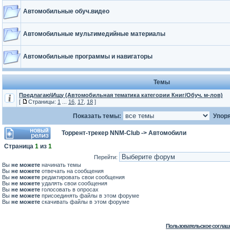
Автомобильные обуч.видео
Автомобильные мультимедийные материалы
Автомобильные программы и навигаторы
Темы
Предлагаю\Ищу (Автомобильная тематика категории Книг/Обуч. м-лов)
[
Страницы:
1
...
16
,
17
,
18
]
Показать темы:
Упоря
Торрент-трекер NNM-Club
->
Автомобили
Страница
1
из
1
Перейти:
Вы
не можете
начинать темы
Вы
не можете
отвечать на сообщения
Вы
не можете
редактировать свои сообщения
Вы
не можете
удалять свои сообщения
Вы
не можете
голосовать в опросах
Вы
не можете
присоединять файлы в этом форуме
Вы
не можете
скачивать файлы в этом форуме
Пользовательское соглаш