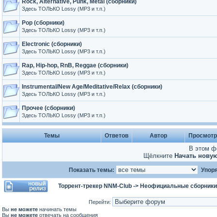
Rock, Alternative, Punk, Metal (сборники)
Здесь ТОЛЬКО Lossy (MP3 и т.п.)
Pop (сборники)
Здесь ТОЛЬКО Lossy (MP3 и т.п.)
Electronic (сборники)
Здесь ТОЛЬКО Lossy (MP3 и т.п.)
Rap, Hip-hop, RnB, Reggae (сборники)
Здесь ТОЛЬКО Lossy (MP3 и т.п.)
Instrumental/New Age/Meditative/Relax (сборники)
Здесь ТОЛЬКО Lossy (MP3 и т.п.)
Прочее (сборники)
Здесь ТОЛЬКО Lossy (MP3 и т.п.)
Темы
Ответов
Автор
Просмот
В этом ф
Щёлкните
Начать нову
Показать темы:
Упоря
Торрент-трекер NNM-Club
->
Неофициальные сборники
Перейти:
Вы
не можете
начинать темы
Вы
не можете
отвечать на сообщения