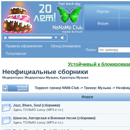
Портал
Форум
Правила оформления
Обход блокировок
Поиск :
Популярное
Устойчивый к блокировка
Неофициальные сборники
Модераторы: Модераторы Музыки, Кураторы Музыки
Торрент-трекер NNM-Club
->
Трекер: Музыка
->
Неофиц
Форум
Jazz, Blues, Soul (сборники)
Здесь ТОЛЬКО Lossy (MP3 и т.п.)
Шансон, Авторская и Военная песня (сборники)
Здесь ТОЛЬКО Lossy (MP3 и т.п.)