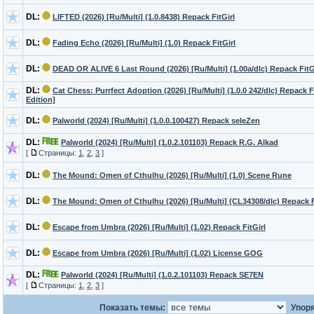
DL:
LIFTED (2026) [Ru/Multi] (1.0.8438) Repack FitGirl
DL:
Fading Echo (2026) [Ru/Multi] (1.0) Repack FitGirl
DL:
DEAD OR ALIVE 6 Last Round (2026) [Ru/Multi] (1.00a/dlc) Repack FitG
DL:
Cat Chess: Purrfect Adoption (2026) [Ru/Multi] (1.0.0 242/dlc) Repack Fi
Edition]
DL:
Palworld (2024) [Ru/Multi] (1.0.0.100427) Repack seleZen
DL:
Palworld (2024) [Ru/Multi] (1.0.2.101103) Repack R.G. Alkad
[
Страницы:
1
,
2
,
3
]
DL:
The Mound: Omen of Cthulhu (2026) [Ru/Multi] (1.0) Scene Rune
DL:
The Mound: Omen of Cthulhu (2026) [Ru/Multi] (CL34308/dlc) Repack Fi
DL:
Escape from Umbra (2026) [Ru/Multi] (1.02) Repack FitGirl
DL:
Escape from Umbra (2026) [Ru/Multi] (1.02) License GOG
DL:
Palworld (2024) [Ru/Multi] (1.0.2.101103) Repack SE7EN
[
Страницы:
1
,
2
,
3
]
Показать темы:
Упоря