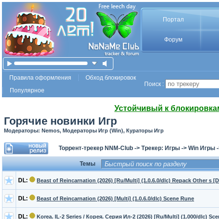
Портал
Форум
Правила оформления
Обход блокировок
Поиск :
Популярное
Устойчивый к блокировка
Горячие новинки Игр
Модераторы: Nemos, Модераторы Игр (Win), Кураторы Игр
Торрент-трекер NNM-Club
->
Трекер: Игры
->
Win Игры
Темы
DL:
Beast of Reincarnation (2026) [Ru/Multi] (1.0.6.0/dlc) Repack Other s [
DL:
Beast of Reincarnation (2026) [Multi] (1.0.6.0/dlc) Scene Rune
DL:
Korea. IL-2 Series / Корея. Серия Ил-2 (2026) [Ru/Multi] (1.000/dlc) Sc