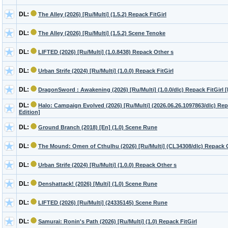
DL:
The Alley (2026) [Ru/Multi] (1.5.2) Repack FitGirl
DL:
The Alley (2026) [Ru/Multi] (1.5.2) Scene Tenoke
DL:
LIFTED (2026) [Ru/Multi] (1.0.8438) Repack Other s
DL:
Urban Strife (2024) [Ru/Multi] (1.0.0) Repack FitGirl
DL:
DragonSword : Awakening (2026) [Ru/Multi] (1.0.0/dlc) Repack FitGirl [
DL:
Halo: Campaign Evolved (2026) [Ru/Multi] (2026.06.26.1097863/dlc) R
Edition]
DL:
Ground Branch (2018) [En] (1.0) Scene Rune
DL:
The Mound: Omen of Cthulhu (2026) [Ru/Multi] (CL34308/dlc) Repack O
DL:
Urban Strife (2024) [Ru/Multi] (1.0.0) Repack Other s
DL:
Denshattack! (2026) [Multi] (1.0) Scene Rune
DL:
LIFTED (2026) [Ru/Multi] (24335145) Scene Rune
DL:
Samurai: Ronin's Path (2026) [Ru/Multi] (1.0) Repack FitGirl