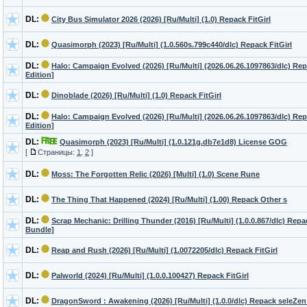
DL:
City Bus Simulator 2026 (2026) [Ru/Multi] (1.0) Repack FitGirl
DL:
Quasimorph (2023) [Ru/Multi] (1.0.560s.799c440/dlc) Repack FitGirl
DL:
Halo: Campaign Evolved (2026) [Ru/Multi] (2026.06.26.1097863/dlc) Rep
Edition]
DL:
Dinoblade (2026) [Ru/Multi] (1.0) Repack FitGirl
DL:
Halo: Campaign Evolved (2026) [Ru/Multi] (2026.06.26.1097863/dlc) Re
Edition]
DL:
Quasimorph (2023) [Ru/Multi] (1.0.121g.db7e1d8) License GOG
[
Страницы:
1
,
2
]
DL:
Moss: The Forgotten Relic (2026) [Multi] (1.0) Scene Rune
DL:
The Thing That Happened (2024) [Ru/Multi] (1.00) Repack Other s
DL:
Scrap Mechanic: Drilling Thunder (2016) [Ru/Multi] (1.0.0.867/dlc) Repa
Bundle]
DL:
Reap and Rush (2026) [Ru/Multi] (1.0072205/dlc) Repack FitGirl
DL:
Palworld (2024) [Ru/Multi] (1.0.0.100427) Repack FitGirl
DL:
DragonSword : Awakening (2026) [Ru/Multi] (1.0.0/dlc) Repack seleZen