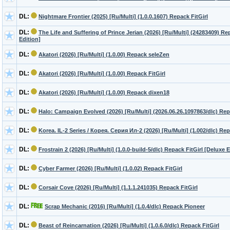
DL:
Nightmare Frontier (2025) [Ru/Multi] (1.0.0.1607) Repack FitGirl
DL:
The Life and Suffering of Prince Jerian (2026) [Ru/Multi] (24283409) Re
Edition]
DL:
Akatori (2026) [Ru/Multi] (1.0.00) Repack seleZen
DL:
Akatori (2026) [Ru/Multi] (1.0.00) Repack FitGirl
DL:
Akatori (2026) [Ru/Multi] (1.0.00) Repack dixen18
DL:
Halo: Campaign Evolved (2026) [Ru/Multi] (2026.06.26.1097863/dlc) Re
DL:
Korea. IL-2 Series / Корея. Серия Ил-2 (2026) [Ru/Multi] (1.002/dlc) Re
DL:
Frostrain 2 (2026) [Ru/Multi] (1.0.0-build-5/dlc) Repack FitGirl [Deluxe E
DL:
Cyber Farmer (2026) [Ru/Multi] (1.0.02) Repack FitGirl
DL:
Corsair Cove (2026) [Ru/Multi] (1.1.1.241035) Repack FitGirl
DL:
Scrap Mechanic (2016) [Ru/Multi] (1.0.4/dlc) Repack Pioneer
DL:
Beast of Reincarnation (2026) [Ru/Multi] (1.0.6.0/dlc) Repack FitGirl