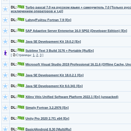
DL:
Turbo pascal 7.0 на русском языке + самоучитель 7.0 [Только русс
исключением операторов и т.д)]
DL:
Lahey/Fujitsu Fortran 7.9 [En]
DL:
SAP Adaptive Server Enterprise 16.0 SP02 (Developer Edition) [En]
DL:
Java SE Development Kit 19.0.2 [En]
DL:
Sublime Text 3 Build 3176 + Portable [Ru/En]
[
Страницы:
1
,
2
,
3
]
DL:
Microsoft Visual Studio 2019 Professional 16.11.6 (Offline Cache, Uno
DL:
Java SE Development Kit 18.0.2.1 [En]
DL:
Java SE Development Kit 8.0.341 [En]
DL:
Xilinx Vitis Unified Software Platform 2022.1 [En] (unpacked)
DL:
Simply Fortran 3.2.2976 [En]
DL:
Unity Pro 2020 2.7f1 x64 [En]
DL:
Basic4Android 8.30 [Multi/Ru]