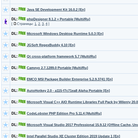
DL:
Java SE Development Kit 16.0.2 [En]
DL:
phpDesigner 8.1.2 + Portable [Multi/Ru]
[
Страницы:
1
,
2
,
3
,
4
]
DL:
Microsoft Windows Desktop Runtime 5.0.3 [En]
DL:
JGSoft RegexBuddy 4.10 [En]
DL:
Qt cross-platform framework 5.7 [Multi/Ru]
DL:
Cameyo 2.7.1289.0 Portable [Multi/Ru]
DL:
EMCO MSI Package Builder Enterprise 5.2.9.3741 [En]
DL:
AutoHotkey 2.0 - a115-f7c71ea8 Alpha Portable [En]
DL:
Microsoft Visual C++ AIO Runtime Libraries Full Pack by Wilenty 20.0
DL:
CodeLobster PHP Edition Pro 5.11.4 [Multi/Ru]
DL:
Microsoft Visual Studio 2017 Professional 15.9.12 (Offline Cache, Uno
DL:
Intel Parallel Studio XE Cluster Edition 2019 Update 1 [En]