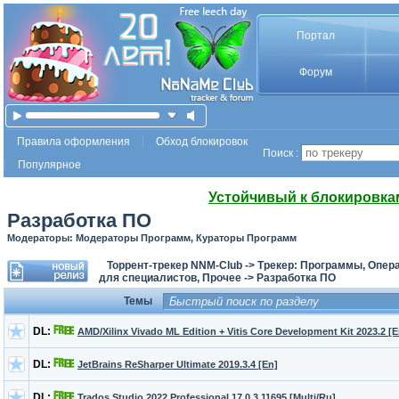
Портал
Форум
Правила оформления
Обход блокировок
Поиск :
Популярное
Устойчивый к блокировка
Разработка ПО
Модераторы: Модераторы Программ, Кураторы Программ
Торрент-трекер NNM-Club
->
Трекер: Программы, Опер
для специалистов, Прочее
->
Разработка ПО
Темы
DL:
AMD/Xilinx Vivado ML Edition + Vitis Core Development Kit 2023.2 [E
DL:
JetBrains ReSharper Ultimate 2019.3.4 [En]
DL:
Trados Studio 2022 Professional 17.0.3.11695 [Multi/Ru]