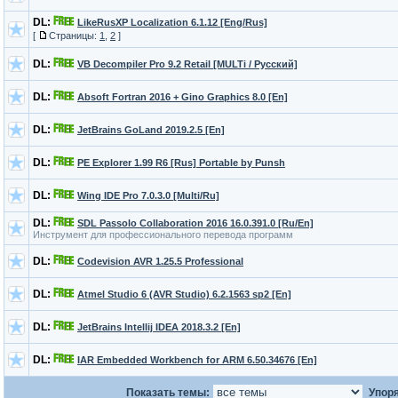
DL:
LikeRusXP Localization 6.1.12 [Eng/Rus]
[
Страницы:
1
,
2
]
DL:
VB Decompiler Pro 9.2 Retail [MULTi / Русский]
DL:
Absoft Fortran 2016 + Gino Graphics 8.0 [En]
DL:
JetBrains GoLand 2019.2.5 [En]
DL:
PE Explorer 1.99 R6 [Rus] Portable by Punsh
DL:
Wing IDE Pro 7.0.3.0 [Multi/Ru]
DL:
SDL Passolo Collaboration 2016 16.0.391.0 [Ru/En]
Инструмент для профессионального перевода программ
DL:
Codevision AVR 1.25.5 Professional
DL:
Atmel Studio 6 (AVR Studio) 6.2.1563 sp2 [En]
DL:
JetBrains Intellij IDEA 2018.3.2 [En]
DL:
IAR Embedded Workbench for ARM 6.50.34676 [En]
Показать темы:
Упоря