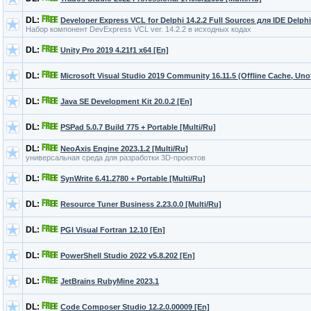
DL:
Developer Express VCL for Delphi 14.2.2 Full Sources для IDE Delphi
Набор компонент DevExpress VCL ver. 14.2.2 в исходных кодах
DL:
Unity Pro 2019 4.21f1 x64 [En]
DL:
Microsoft Visual Studio 2019 Community 16.11.5 (Offline Cache, Unof
DL:
Java SE Development Kit 20.0.2 [En]
DL:
PSPad 5.0.7 Build 775 + Portable [Multi/Ru]
DL:
NeoAxis Engine 2023.1.2 [Multi/Ru]
универсальная среда для разработки 3D-проектов
DL:
SynWrite 6.41.2780 + Portable [Multi/Ru]
DL:
Resource Tuner Business 2.23.0.0 [Multi/Ru]
DL:
PGI Visual Fortran 12.10 [En]
DL:
PowerShell Studio 2022 v5.8.202 [En]
DL:
JetBrains RubyMine 2023.1
DL:
Code Composer Studio 12.2.0.00009 [En]