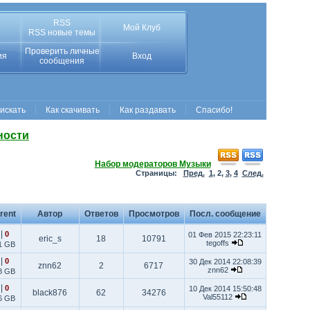
RSS
Мой Клуб
RSS новые темы
Проверить личные
ия
Вход
сообщения
 искать
Как скачивать
Как раздавать
Спасибо!
ности
Набор модераторов Музыки
Страницы:
Пред.
1
,
2
,
3
,
4
След.
rent
Автор
Ответов
Просмотров
Посл. сообщение
|
0
01 Фев 2015 22:23:11
eric_s
18
10791
tegoffs
1 GB
|
0
30 Дек 2014 22:08:39
znn62
2
6717
znn62
8 GB
|
0
10 Дек 2014 15:50:48
black876
62
34276
Val55112
6 GB