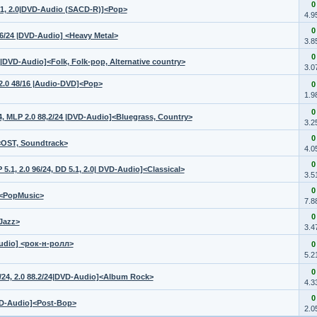
0
5.1, 2.0|DVD-Audio (SACD-R)]<Pop>
4.9
0
96/24 |DVD-Audio] <Heavy Metal>
3.8
0
4 |DVD-Audio]<Folk, Folk-pop, Alternative country>
3.0
2.0 48/16 |Audio-DVD]<Pop>
0
1.9
0
4, MLP 2.0 88,2/24 |DVD-Audio]<Bluegrass, Country>
3.2
0
<OST, Soundtrack>
4.0
0
.1, 2.0 96/24, DD 5.1, 2.0| DVD-Audio]<Classical>
3.5
0
o]<PopMusic>
7.8
0
<Jazz>
3.4
-Audio] <рок-н-ролл>
0
5.2
0
48/24, 2.0 88.2/24|DVD-Audio]<Album Rock>
4.3
0
VD-Audio]<Post-Bop>
2.0