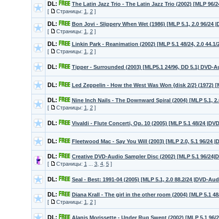
DL:
The Latin Jazz Trio - The Latin Jazz Trio (2002) [MLP 96
[
Страницы:
1
,
2
]
DL:
Bon Jovi - Slippery When Wet (1986) [MLP 5.1, 2.0 96/24 
[
Страницы:
1
,
2
]
DL:
Linkin Park - Reanimation (2002) [MLP 5.1 48/24, 2.0 44.1
[
Страницы:
1
,
2
]
DL:
Tipper - Surrounded (2003) [MLP5.1 24/96, DD 5.1| DVD
DL:
Led Zeppelin - How the West Was Won {disk 2/2} (1972) [
DL:
Nine Inch Nails - The Downward Spiral (2004) [MLP 5.1, 2
[
Страницы:
1
,
2
]
DL:
Vivaldi - Flute Concerti, Op. 10 (2005) [MLP 5.1 48/24 |D
DL:
Fleetwood Mac - Say You Will (2003) [MLP 2.0, 5.1 96/24 
DL:
Creative DVD-Audio Sampler Disc (2002) [MLP 5.1 96/24
[
Страницы:
1
...
3
,
4
,
5
]
DL:
Seal - Best: 1991-04 (2005) [MLP 5.1, 2.0 88.2/24 |DVD-Au
DL:
Diana Krall - The girl in the other room (2004) [MLP 5.1 
[
Страницы:
1
,
2
]
DL:
Alanis Morissette - Under Rug Swept (2002) [MLP 5.1 96/2