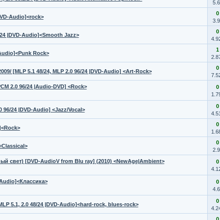
5.
0
 |DVD-Audio]<rock>
3.
0
96/24 |DVD-Audio]<Smooth Jazz>
4.9
1
D-Audio]<Punk Rock>
2.8
0
2009/ [MLP 5.1 48/24, MLP 2.0 96/24 |DVD-Audio] <Art-Rock>
7.5
LPCM 2.0 96/24 |Audio-DVD] <Rock>
0
1.7
0
.0 96/24 |DVD-Audio] <Jazz/Vocal>
4.5
0
D]<Rock>
1.6
0
<Classical>
2.
ный свет) [DVD-AudioV from Blu ray] (2010) <NewAge|Ambient>
0
4.1
D-Audio]<Классика>
0
4.
0
MLP 5.1, 2.0 48/24 |DVD-Audio]<hard-rock, blues-rock>
4.2
0