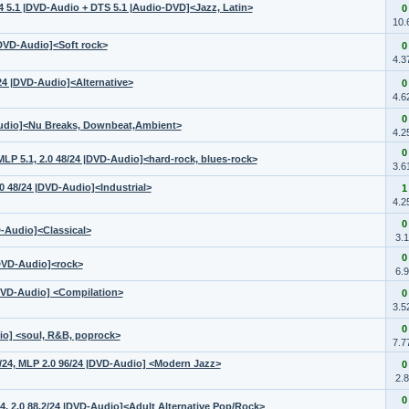
/24 5.1 |DVD-Audio + DTS 5.1 |Audio-DVD]<Jazz, Latin>
0
10.
|DVD-Audio]<Soft rock>
0
4.3
/24 |DVD-Audio]<Alternative>
0
4.6
0
-Audio]<Nu Breaks, Downbeat,Ambient>
4.2
0
MLP 5.1, 2.0 48/24 |DVD-Audio]<hard-rock, blues-rock>
3.6
.0 48/24 |DVD-Audio]<Industrial>
1
4.2
0
VD-Audio]<Classical>
3.
0
|DVD-Audio]<rock>
6.
|DVD-Audio] <Compilation>
0
3.5
0
dio] <soul, R&B, poprock>
7.7
48/24, MLP 2.0 96/24 |DVD-Audio] <Modern Jazz>
0
2.
0
4, 2.0 88.2/24 |DVD-Audio]<Adult Alternative Pop/Rock>