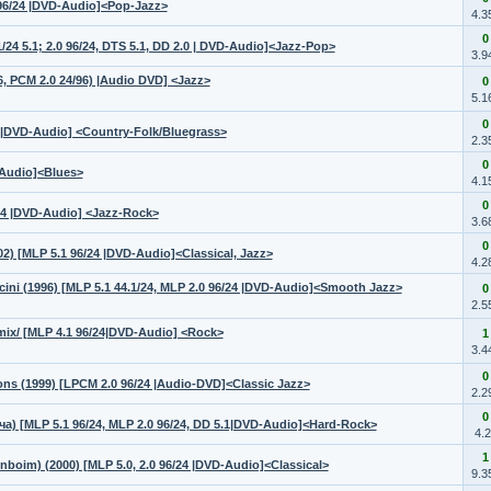
0 96/24 |DVD-Audio]<Pop-Jazz>
4.3
0
/24 5.1; 2.0 96/24, DTS 5.1, DD 2.0 | DVD-Audio]<Jazz-Pop>
3.9
, PCM 2.0 24/96) |Audio DVD] <Jazz>
0
5.1
0
24 |DVD-Audio] <Country-Folk/Bluegrass>
2.3
0
-Audio]<Blues>
4.1
0
/24 |DVD-Audio] <Jazz-Rock>
3.6
0
) [MLP 5.1 96/24 |DVD-Audio]<Classical, Jazz>
4.2
ini (1996) [MLP 5.1 44.1/24, MLP 2.0 96/24 |DVD-Audio]<Smooth Jazz>
0
2.5
 mix/ [MLP 4.1 96/24|DVD-Audio] <Rock>
1
3.4
0
ns (1999) [LPCM 2.0 96/24 |Audio-DVD]<Classic Jazz>
2.2
0
а) [MLP 5.1 96/24, MLP 2.0 96/24, DD 5.1|DVD-Audio]<Hard-Rock>
4.
1
boim) (2000) [MLP 5.0, 2.0 96/24 |DVD-Audio]<Classical>
9.3