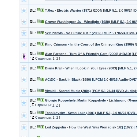
DL:
T.Rex - Electric Warrior (1971) /2004/ [MLP 5.1, 2.0 96/24
DL:
Grover Washington Jr. - Winelight (1980) [MLP 5.1, 2.0 
DL:
Sex Pistols - No Future U.K? (2002) [MLP 5.1 96/24 |DV
DL:
King Crimson - In the Court of the Crimson King (1969) /
DL:
Alan Parsons - Turn Of A Friendly Card (2006) /HDAD/ [
[
Страницы:
1
,
2
]
DL:
Diana Krall - When I Look in Your Eyes (2003) [MLP 5.1, 2
DL:
AC\DC - Back in Black (1980) [LPCM 2.0 48/16|Audio-DV
DL:
Vivaldi - Sacred Music (2004) [PCM 5.1 24/44 |DVD-Audio]
DL:
Giorgio Koppehele, Martin Koppehele - Lichtmond (Лун
[
Страницы:
1
,
2
]
DL:
Tchaikovsky - Swan Lake (2001) [MLP 5.1, 2.0 96/24 |DV
[
Страницы:
1
,
2
]
DL:
Led Zeppelin - How the West Was Won {disk 1/2} (1972) [