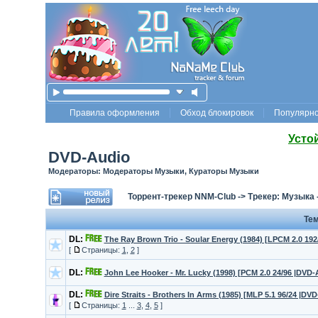
Правила оформления
Обход блокировок
Популярн
Усто
DVD-Audio
Модераторы: Модераторы Музыки, Кураторы Музыки
Торрент-трекер NNM-Club
->
Трекер: Музыка
Те
DL:
The Ray Brown Trio - Soular Energy (1984) [LPCM 2.0 19
[
Страницы:
1
,
2
]
DL:
John Lee Hooker - Mr. Lucky (1998) [PCM 2.0 24/96 |DVD
DL:
Dire Straits - Brothers In Arms (1985) [MLP 5.1 96/24 |DV
[
Страницы:
1
...
3
,
4
,
5
]