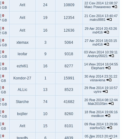
|
0
22 Сен 2014 12:08:37
Arit
24
10809
Макс Романенко
6 GB
|
0
21 Сен 2014 13:40:47
Arit
19
12354
maks8881
7 GB
|
0
29 Авг 2014 20:43:26
Arit
16
12636
md416
2 GB
|
0
27 Авг 2014 18:03:15
xtemax
3
5064
md416
5 GB
|
0
03 Июл 2014 10:39:11
leofar
9
9318
Andrey05021
1 GB
|
0
14 Июн 2014 16:04:55
ezhi61
16
8277
Elephant
5 GB
|
0
30 Апр 2014 23:31:22
Kondor-27
1
15991
vistaviena
1 GB
|
0
29 Янв 2014 19:10:57
ALLic
13
8523
uytre
9 GB
|
0
20 Янв 2014 08:12:44
Starche
74
41682
Mak2010Sim
2 GB
|
0
18 Янв 2014 19:06:16
bojller
10
8260
medikon
7 GB
|
0
09 Янв 2014 13:29:06
Arit
15
8101
starfox521
8 GB
|
0
05 Дек 2013 20:43:24
tegoffs
6
4839