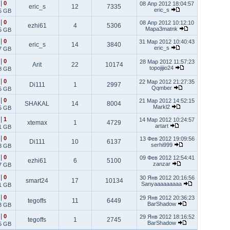
|
0
08 Апр 2012 18:04:57
eric_s
12
7335
eric_s
5 GB
|
0
08 Апр 2012 10:12:10
ezhi61
4
5306
Mapa3matnk
5 GB
|
0
31 Мар 2012 10:40:43
eric_s
14
3840
eric_s
7 GB
|
0
28 Мар 2012 11:57:23
Arit
22
10174
topojijio24
8 GB
|
0
22 Мар 2012 21:27:35
Di111
1
2997
Qqmber
5 GB
|
0
21 Мар 2012 14:52:15
SHAKAL
14
8004
Markl2
5 GB
|
1
14 Мар 2012 10:24:57
xtemax
1
4729
artart
1 GB
|
0
13 Фев 2012 19:09:56
Di111
10
6137
serhi999
8 GB
|
0
09 Фев 2012 12:54:41
ezhi61
6
5100
zanzar
7 GB
|
0
30 Янв 2012 20:16:56
smart24
17
10134
Sanyaaaaaaaaa
1 GB
|
0
29 Янв 2012 20:36:23
tegoffs
11
6449
BarShadow
3 GB
|
0
29 Янв 2012 18:16:52
tegoffs
1
2745
BarShadow
5 GB