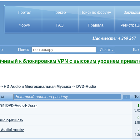
Портал
Трекер
Поиск по форуму
Закладки
Форум
FAQ
Правила
Регистрац
Нас вместе: 4 268 267
ое
Поиск :
Как
йчивый к блокировкам VPN с высоким уровнем приват
->
HD Audio и Многоканальная Музыка
->
DVD-Audio
мы
Tor
2/24 |DVD-Audio]<Jazz>
1
3.0
0
-Audio]<Blues>
1.5
D-Audio] <rock>
2
4.3