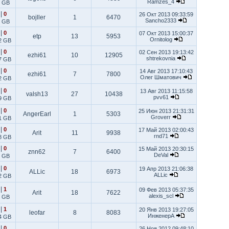
Ramzes_4
6 GB
|
0
26 Окт 2013 09:33:59
bojller
1
6470
Sancho2333
9 GB
|
0
07 Окт 2013 15:00:37
etp
13
5953
Ornitolog
2 GB
|
0
02 Сен 2013 19:13:42
ezhi61
10
12905
shtrekovnia
7 GB
|
0
14 Авг 2013 17:10:43
ezhi61
7
7800
Олег Шматович
2 GB
|
0
13 Авг 2013 11:15:58
valsh13
27
10438
pvv61
9 GB
|
0
25 Июн 2013 21:31:31
AngerEarl
1
5303
Groverr
1 GB
|
0
17 Май 2013 02:00:43
Arit
11
9938
rnd71
8 GB
|
0
15 Май 2013 20:30:15
znn62
7
6400
DeVal
9 GB
|
0
19 Апр 2013 21:06:38
ALLic
18
6973
ALLic
2 GB
|
1
09 Фев 2013 05:37:35
Arit
18
7622
alexis_scl
6 GB
|
1
20 Янв 2013 19:27:05
leofar
8
8083
ИнженерА
4 GB
|
0
26 Ноя 2012 09:48:10