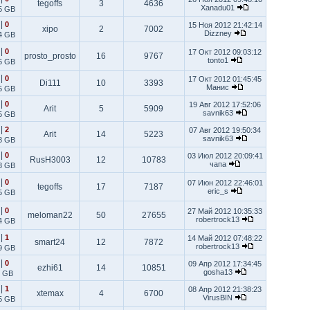
tegoffs
3
4636
Xanadu01
5 GB
|
0
15 Ноя 2012 21:42:14
xipo
2
7002
Dizzney
4 GB
|
0
17 Окт 2012 09:03:12
prosto_prosto
16
9767
tonto1
6 GB
|
0
17 Окт 2012 01:45:45
Di111
10
3393
Манис
5 GB
|
0
19 Авг 2012 17:52:06
Arit
5
5909
savnik63
5 GB
|
2
07 Авг 2012 19:50:34
Arit
14
5223
savnik63
8 GB
|
0
03 Июл 2012 20:09:41
RusH3003
12
10783
чапа
8 GB
|
0
07 Июн 2012 22:46:01
tegoffs
17
7187
eric_s
5 GB
|
0
27 Май 2012 10:35:33
meloman22
50
27655
robertrock13
4 GB
|
1
14 Май 2012 07:48:22
smart24
12
7872
robertrock13
9 GB
|
0
09 Апр 2012 17:34:45
ezhi61
14
10851
gosha13
2 GB
|
1
08 Апр 2012 21:38:23
xtemax
4
6700
VirusBIN
5 GB