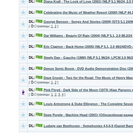
DL:
Diana Krall - The Look of Love (2001) [MLP 5.1 96/24, 2.
DL:
Celebrating the Music of Weather Report (2000) [MLP 44.1
DL:
George Benson - Songs And Stories (2009) [DTS 5.1 24/96
[
Страницы:
1
,
2
]
DL:
Dar Williams - Beauty Of Rain (2004) [MLP 5.1, 2.0 88.2/
DL:
Eric Clapton - Back Home (2005) [MLP 5.1, 2.0 48/24|DVD
DL:
Steely Dan - Gaucho (1980) [MLP 5.1 96/24; LPCM 2.0 96
DL:
Denon Sonic Boom - DVD Audio Demonstration Disc (2002
DL:
Dave Grusin - Two for the Road: The Music of Henry Manc
[
Страницы:
1
,
2
]
DL:
Pink Floyd - Dark Side of the Moon (1973) /Alan Parsons
[
Страницы:
1
,
2
,
3
,
4
]
DL:
Louis Armstrong & Duke Ellington - The Complete Sessio
DL:
Deep Purple - Machine Head (2001) (Обновлённая раздач
DL:
Ludwig van Beethoven - Symphonies 4,5,6,9 (Daniel Baren