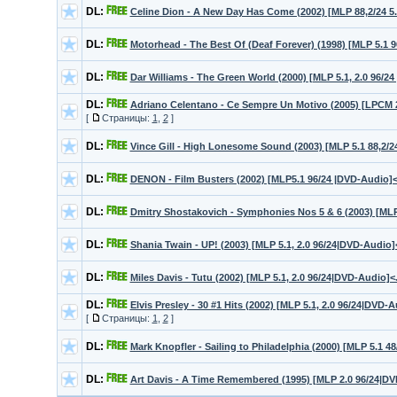
DL:
Celine Dion - A New Day Has Come (2002) [MLP 88,2/24 
DL:
Motorhead - The Best Of (Deaf Forever) (1998) [MLP 5.1 
DL:
Dar Williams - The Green World (2000) [MLP 5.1, 2.0 96/2
DL:
Adriano Celentano - Ce Sempre Un Motivo (2005) [LPCM 
[
Страницы:
1
,
2
]
DL:
Vince Gill - High Lonesome Sound (2003) [MLP 5.1 88,2/2
DL:
DENON - Film Busters (2002) [MLP5.1 96/24 |DVD-Audio]
DL:
Dmitry Shostakovich - Symphonies Nos 5 & 6 (2003) [MLP 5
DL:
Shania Twain - UP! (2003) [MLP 5.1, 2.0 96/24|DVD-Audi
DL:
Miles Davis - Tutu (2002) [MLP 5.1, 2.0 96/24|DVD-Audio]
DL:
Elvis Presley - 30 #1 Hits (2002) [MLP 5.1, 2.0 96/24|DVD
[
Страницы:
1
,
2
]
DL:
Mark Knopfler - Sailing to Philadelphia (2000) [MLP 5.1 
DL:
Art Davis - A Time Remembered (1995) [MLP 2.0 96/24|D