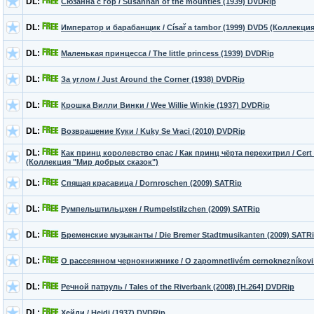
DL:
Сюзанна с гор / Susannah of the mounties (1939) DVDRip
DL:
Император и барабанщик / Císař a tambor (1999) DVD5 (Коллекци
DL:
Маленькая принцесса / The little princess (1939) DVDRip
DL:
За углом / Just Around the Corner (1938) DVDRip
DL:
Крошка Вилли Винки / Wee Willie Winkie (1937) DVDRip
DL:
Возвращение Куки / Kuky Se Vraci (2010) DVDRip
DL:
Как принц королевство спас / Как принц чёрта перехитрил / Cert 
(Коллекция "Мир добрых сказок")
DL:
Спящая красавица / Dornroschen (2009) SATRip
DL:
Румпельштильцхен / Rumpelstilzchen (2009) SATRip
DL:
Бременские музыканты / Die Bremer Stadtmusikanten (2009) SATR
DL:
О рассеянном чернокнижнике / O zapomnetlivém cernoknezníkovi 
DL:
Речной патруль / Tales of the Riverbank (2008) [H.264] DVDRip
DL:
Хейди / Heidi (1937) DVDRip