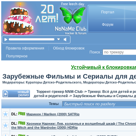
Портал
Форум
Правила оформления
Обход блокировок
Поиск :
Популярное
Устойчивый к блокировка
Зарубежные Фильмы и Сериалы для де
Модераторы: Кураторы Детско-Родительского, Модераторы Детско-Родитель
Торрент-трекер NNM-Club
->
Трекер: Всё для детей и 
детей и родителей
->
Зарубежные Фильмы и Сериалы дл
Темы
DL:
Марикен / Mariken (2000) SATRip
DL:
Хроники Нарнии: Лев, колдунья и волшебный шкаф / The Chronicl
the Witch and the Wardrobe (2005) HDRip