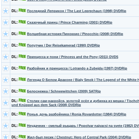
DL:
Последний Леприкон / The Last Leprechaun (1998) DVDRip
DL:
Сказочный принц / Prince Charming (2001) DVDRip
DL:
Волшебная история Пиноккио / Pinocchio (2008) DVDRip
DL:
Попутчик / Der Reisekamerad (1990) DVDRip
DL:
Принцесса и пони / Princess and the Pony (2011) DVD5
DL:
Разбойник и принцесса / Lotrando a Zubejda (1997) DVDRip
DL:
Легенда О Белом Драконе / Bialy Smok | The Legend of the White 
DL:
Белоснежка / Schneewittchen (2009) SATRip
DL:
Столик-сам-накройся, золотой осёл и дубинка из мешка / Tischch
und Knüppel aus dem Sack (2008) DVDRip
DL:
Ронья, дочь разбойника / Ronja Rоvardotter (1984) DVDRip
DL:
Неудачник - смелый рыцарь / Popolvar najvacsi na svete (1982) D
DL:
Жил-был песик / Chestnut: Hero of Central Park (2004) DVDRip