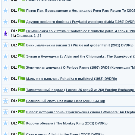
DL:
Питер Пэн. Возвращение в Нетландию / Peter Pan: Return To (200
DL:
Дружок весёлого бесёнка / Przyjaciel wesolego diabla (1989) DVDR
DL:
Осьминожки со 2 этажа / Chobotnice z druheho patra. 4 серия. 198
[
Страницы:
1
,
2
]
DL:
Вики, маленький викинг 2 / Wickie auf großer Fahrt (2011) DVDRip
DL:
Элвин и бурундуки 2 / Alvin and the Chipmunks: The Squeakquel 
DL:
Жемчужная девушка / O Perlove Panne (1997) DVD5 (Коллекция "
DL:
Мальчик с пальчик / Pohadka o malickovi (1985) DVDRip
DL:
Таинственный портал (1 сезон 26 серий из 26)/ Foreign Exchange 
DL:
Волшебный свет / Das blaue Licht (2010) SATRip
DL:
Шепот: история слона / Приключения слона / Whispers: An Elephan
DL:
Король обезьян / The Monkey King (2001) DVDRip
DL:
Свет в лесу / A light in the Forest (2003) DVDRip