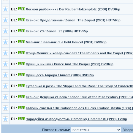
DL:
Лесной разбойник / Der Rauber Hotzenplotz (2006) DVDRip
DL:
Ксенон: Продолжение / Zenon: The Zequel (2001) HDTVRip
DL:
Ксенон: Z3 / Zenon: Z3 (2004) HDTVRip
DL:
Мальчик с пальчик / Le Petit Poucet (2001) DVDRip
DL:
Птица Феникс и ковер-самолет / The Phoenix and the Carpet (199
DL:
Принц и нищий / Prince And The Pauper (2000) DVDRip
DL:
Принцесса Аврора / Aurore (2006) DVDRip
DL:
Туфелька и роза / The Slipper and the Rose: The Story of Cinderell
DL:
Ксенон: Девушка 21 века / Zenon: Girl of the 21st Century (1999) S
DL:
Калоши счастья / Die Galoschen des Glucks | Galose stastia (1986)
DL:
Чародейки из предместья / Carodejky z predmesti (1990) TVRip
Показать темы:
Упоря