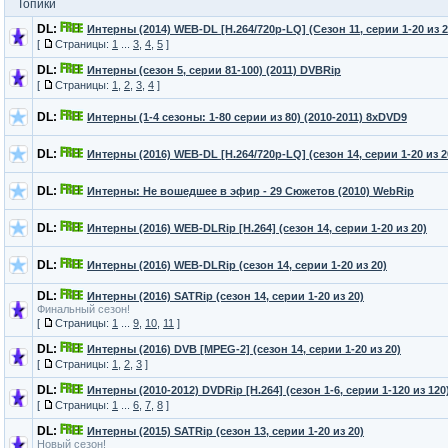
Топики
DL:
Интерны (2014) WEB-DL [H.264/720p-LQ] (Сезон 11, серии 1-20 из 2
[
Страницы:
1
...
3
,
4
,
5
]
DL:
Интерны (сезон 5, серии 81-100) (2011) DVBRip
[
Страницы:
1
,
2
,
3
,
4
]
DL:
Интерны (1-4 сезоны: 1-80 серии из 80) (2010-2011) 8xDVD9
DL:
Интерны (2016) WEB-DL [H.264/720p-LQ] (сезон 14, серии 1-20 из 2
DL:
Интерны: Не вошедшее в эфир - 29 Сюжетов (2010) WebRip
DL:
Интерны (2016) WEB-DLRip [H.264] (сезон 14, серии 1-20 из 20)
DL:
Интерны (2016) WEB-DLRip (сезон 14, серии 1-20 из 20)
DL:
Интерны (2016) SATRip (сезон 14, серии 1-20 из 20)
Финальный сезон!
[
Страницы:
1
...
9
,
10
,
11
]
DL:
Интерны (2016) DVB [MPEG-2] (сезон 14, серии 1-20 из 20)
[
Страницы:
1
,
2
,
3
]
DL:
Интерны (2010-2012) DVDRip [H.264] (сезон 1-6, серии 1-120 из 120
[
Страницы:
1
...
6
,
7
,
8
]
DL:
Интерны (2015) SATRip (сезон 13, серии 1-20 из 20)
Новый сезон!