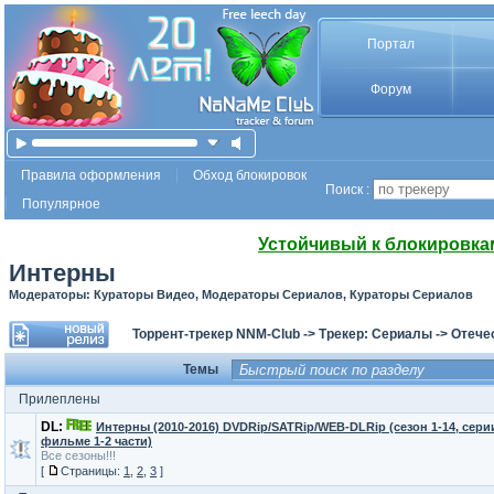
Портал
Форум
Правила оформления
Обход блокировок
Поиск :
Популярное
Устойчивый к блокировка
Интерны
Модераторы: Кураторы Видео, Модераторы Сериалов, Кураторы Сериалов
Торрент-трекер NNM-Club
->
Трекер: Сериалы
->
Отече
Темы
Прилеплены
DL:
Интерны (2010-2016) DVDRip/SATRip/WEB-DLRip (сезон 1-14, серии
фильме 1-2 части)
Все сезоны!!!
[
Страницы:
1
,
2
,
3
]