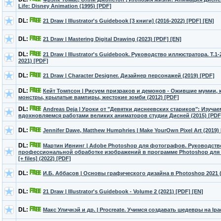
Life: Disney Animation (1995) [PDF]
DL:
21 Draw | Illustrator's Guidebook [3 книги] (2016-2022) [PDF] [EN]
DL:
21 Draw | Mastering Digital Drawing (2023) [PDF] [EN]
DL:
21 Draw | Illustrator's Guidebook. Руководство иллюстратора. Т.1-2
2021) [PDF]
DL:
21 Draw | Character Designer. Дизайнер персонажей (2019) [PDF]
DL:
Кейт Томпсон | Рисуем призраков и демонов - Ожившие мумии,
монстры, крылатые вампиры, жестокие зомби (2012) [PDF]
DL:
Andreas Deja | Уроки от "Девятки диснеевских стариков": Изучае
вдохновляемся работами великих аниматоров студии Дисней (2015) [PDF
DL:
Jennifer Dawe, Matthew Humphries | Make YourOwn Pixel Art (2019)
DL:
Мартин Ивнинг | Adobe Photoshop для фотографов. Руководств
профессиональной обработке изображений в программе Photoshop для
[+ files] (2022) [PDF]
DL:
И.Б. Аббасов | Основы графического дизайна в Photoshop 2021 (
DL:
21 Draw | Illustrator's Guidebook - Volume 2 (2021) [PDF] [EN]
DL:
Макс Уличнэй и др. | Procreate. Учимся создавать шедевры на Ipad