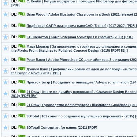
DL:
С. Келби | Ретушь портретов с помощью Photoshop для фотогра
[PDF]
DL:
Brian Wood | Adobe Illustrator Classroom in a Book (2021 release) (
DL:
Подборка | САПР-платформа nanoCAD [5 книг] (2017-2020) [PDF,
DL:
Г.В. Федотов | Компьютерная геометрия и графика (2021) [PDF]
DL:
Марк Молнар | За пикселями: от эскизов до финального концепт
the Pixels: From Sketches to Polished Concept Design (2015) [PDF] [En]
DL:
Peter Bauer | Adobe Photoshop CC для чайников, 3-е издание (202
DL:
Дэниел Куни | Графический роман от идеи до воплощения / Writing
the Graphic Novel (2011) [PDF]
DL:
Престон Блэр | Продвинутая анимация / Advanced animation (194
DL:
21 Draw | Книги по дизайну персонажей / Character Design Books [
2019) [PDF] [En]
DL:
21 Draw | Руководство иллюстратора / Illustrator's Guidebook (201
DL:
3DTotal | 101 совет по созданию мультяшных персонажей (2015) 
DL:
3DTotal| Concept art for games (2011) [PDF]