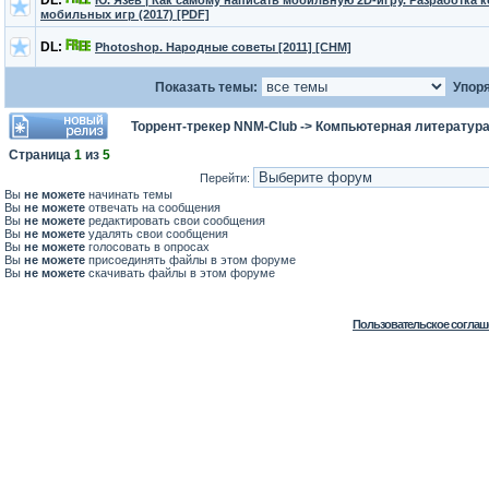
DL:
Ю. Язев | Как самому написать мобильную 2D-игру. Разработка
мобильных игр (2017) [PDF]
DL:
Photoshop. Народные советы [2011] [CHM]
Показать темы:
Упоря
Торрент-трекер NNM-Club
->
Компьютерная литератур
Страница
1
из
5
Перейти:
Вы
не можете
начинать темы
Вы
не можете
отвечать на сообщения
Вы
не можете
редактировать свои сообщения
Вы
не можете
удалять свои сообщения
Вы
не можете
голосовать в опросах
Вы
не можете
присоединять файлы в этом форуме
Вы
не можете
скачивать файлы в этом форуме
Пользовательское соглаш