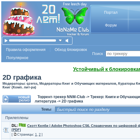
Портал
Форум
Правила оформления
Обход блокировок
Поиск :
Популярное
Устойчивый к блокировка
2D графика
Модераторы: qzerss, Модераторы Книг и Обучающих материалов, Кураторы К
Книг (Комп. лит-ра)
Торрент-трекер NNM-Club
->
Трекер: Книги и Обучающ
литература
->
2D графика
Темы
Прилеплены
DL:
Скотт Келби | Adobe Photoshop CS6. Справочник по цифровой 
[PDF]
[
Страницы:
1
,
2
]