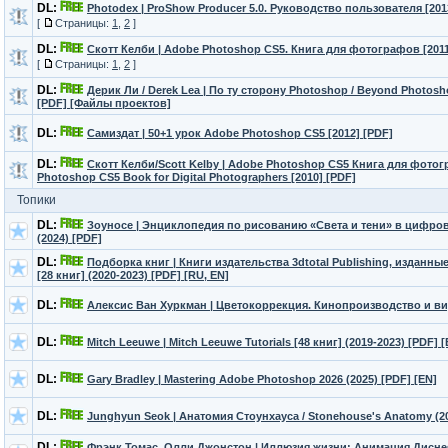
DL:
Photodex | ProShow Producer 5.0. Руководство пользователя [201
[
Страницы:
1
,
2
]
DL:
Скотт Келби | Adobe Photoshop CS5. Книга для фотографов [2011
[
Страницы:
1
,
2
]
DL:
Дерик Ли / Derek Lea | По ту сторону Photoshop / Beyond Photosho
[PDF] [Файлы проектов]
DL:
Самиздат | 50+1 урок Adobe Photoshop CS5 [2012] [PDF]
DL:
Скотт Келби/Scott Kelby | Adobe Photoshop CS5 Книга для фото
Photoshop CS5 Book for Digital Photographers [2010] [PDF]
Топики
DL:
Зоуносе | Энциклопедия по рисованию «Света и тени» в цифр
(2024) [PDF]
DL:
Подборка книг | Книги издательства 3dtotal Publishing, изданны
[28 книг] (2020-2023) [PDF] [RU, EN]
DL:
Алексис Ван Хуркман | Цветокоррекция. Кинопроизводство и вид
DL:
Mitch Leeuwe | Mitch Leeuwe Tutorials [48 книг] (2019-2023) [PDF] [
DL:
Gary Bradley | Mastering Adobe Photoshop 2026 (2025) [PDF] [EN]
DL:
Junghyun Seok | Анатомия Стоунхауса / Stonehouse's Anatomy (20
DL:
Фрэнк Томас, Олли Джонстон | Иллюзия жизни: Анимация Диснея /