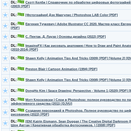
DL:
Скотт Келби | Справочник по обработке цифровых фотографий
(2003) [PDF]
DL:
[Фотография] Дэн Маргулис / Photoshop LAB Color [PDF]
DL:
Евгения Тучкевич | Adobe Illustrator CC 2020. Мастер-класс Евген
[PDF]
DL:
С. Пентак, Д. Лауэр | Основы дизайна (2022) [PDF]
DL:
ImagineFX | Как рисовать анатомию / How to Draw and Paint Anat
(2010-2014) [PDF]
DL:
Shawn Kelly | Animation Tips And Tricks (2009) [PDF] [Volume 2] [E
DL:
Preston Blair | Cartoon Animation (1994) [PDF]
DL:
Shawn Kelly | Animation Tips And Tricks (2008) [PDF] [Volume 1] [E
DL:
DongHo Kim | Space Drawing: Perspective - Volume 1 (2020) [PDF] [
DL:
Мэтт Клосковски | Слои в Photoshop: полное руководство по 
эффективного средства (2011) [DJVU]
DL:
Создание персонажей в Photoshop. Полное руководство по ци
рисованию (2022) [PDF]
DL:
[EN] Katrin Eismann, Sean Duggan | The Creative Digital Darkroom
Шон Дагган | Креативная обработка фотоснимков. ) [2008] [PDF]