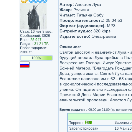
Автор:
Апостол Лука
Жанр:
Религия
Читает:
Татьяна Орбу
Продолжительность:
05:04:53
Формат (аудиокодек):
MP3
Битрейт аудио:
320 kbps
Стаж: 16 лет 8 мес.
Сообщений: 3626
Издательство:
Энеаграмма
Ratio:
25.947
Раздал:
31.21 TB
Описание:
Поблагодарили:
Святой апостол и евангелист Лука - 
238075
будущий апостол Лука прибыл в Пал
100%
Воскресения Господь Иисус Христос 
Божией Матери. "Благодать Рождшего
Дева, увидев иконы. Святой Лука на
Евангелие написано им в 62 - 63 го
в хронологической последовательнос
учении. Он тщательно исследовал ф
Пречистой Девы Марии.Евангелие от
евангельской проповеди. Апостол Лу
Время раздачи:
с 09:00 до 21:00 (до появлени
Зарегистр
Торрент:
Зарегистрирован:
16 Май 20