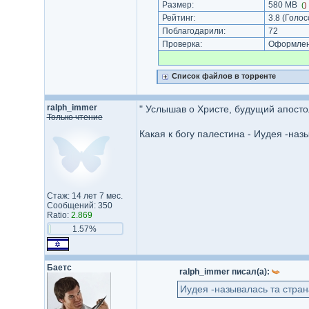
Размер:
580 MB
(
)
Рейтинг:
3.8
(Голос
Поблагодарили:
72
Проверка:
Оформлени
Список файлов в торренте
ralph_immer
" Услышав о Христе, будущий апосто
Только чтение
Какая к богу палестина - Иудея -наз
Стаж: 14 лет 7 мес.
Сообщений: 350
Ratio:
2.869
1.57%
Баетс
ralph_immer писал(а):
Иудея -называлась та стран