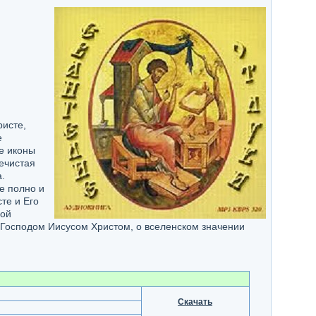
ристе,
е
е иконы
ечистая
.
е полно и
те и Его
мой
 Господом Иисусом Христом, о вселенском значении
.
Скачать