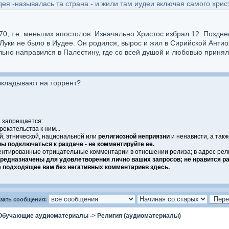
дея -называлась та страна - и жили там иудеи включая самого хрис
 70, т.е. меньших апостолов. Изначально Христос избрал 12. Поздн
Луки не было в Иудее. Он родился, вырос и жил в Сирийской Антиох
ьно направился в Палестину, где со всей душой и любовью принял 
ыкладывают на торрент?
 запрещается:
рекательства к ним...
й, этнической, национальной или
религиозной неприязни
и ненависти, а такж
ы подключаться к раздаче - не комментируйте ее.
нтированные отрицательные комментарии в отношении релиза; в адрес релиз
предназначены для удовлетворения лично ваших запросов; не нравится ра
е подходящее вам без негативных комментариев здесь.
зать сообщения:
Обучающие аудиоматериалы
->
Религия (аудиоматериалы)