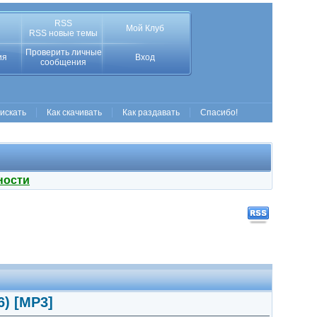
RSS
Мой Клуб
RSS новые темы
Проверить личные
ия
Вход
сообщения
 искать
Как скачивать
Как раздавать
Спасибо!
ности
6) [MP3]