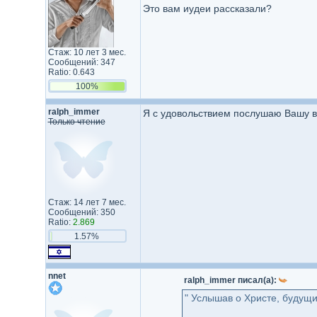
Это вам иудеи рассказали?
Стаж: 10 лет 3 мес.
Сообщений: 347
Ratio: 0.643
100%
ralph_immer
Я с удовольствием послушаю Вашу 
Только чтение
Стаж: 14 лет 7 мес.
Сообщений: 350
Ratio:
2.869
1.57%
nnet
ralph_immer писал(а):
" Услышав о Христе, будущи