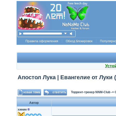
Правила оформления
Обход блокировок
Популярн
Усто
Апостол Лука | Евангелие от Луки (
Торрент-трекер NNM-Club
->
Автор
хинин
®