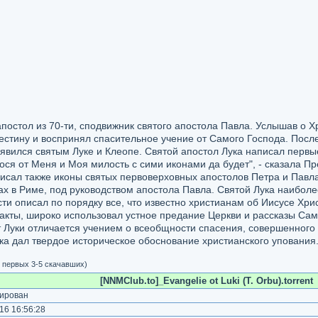
апостол из 70-ти, сподвижник святого апостола Павла. Услышав о Х
естину и воспринял спасительное учение от Самого Господа. Посл
явился святым Луке и Клеопе. Святой апостол Лука написал первы
ся от Меня и Моя милость с сими иконами да будет", - сказала Пр
писал также иконы святых первоверховных апостолов Петра и Павла
дах в Риме, под руководством апостола Павла. Святой Лука наиболе
ти описал по порядку все, что известно христианам об Иисусе Хрис
акты, широко использовал устное предание Церкви и рассказы Са
 Луки отличается учением о всеобщности спасения, совершенного
ка дал твердое историческое обоснование христианского упования
я первых 3-5 скачавших)
[NNMClub.to]_Evangelie ot Luki (T. Orbu).torrent
ирован
16 16:56:28