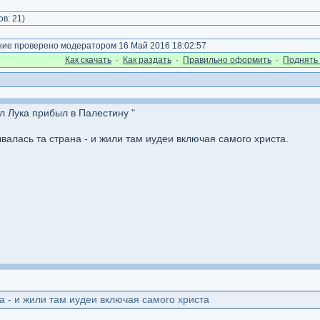
ов:
21
)
е проверено модератором 16 Май 2016 18:02:57
Как cкачать
·
Как раздать
·
Правильно оформить
·
Поднять 
л Лука прибыл в Палестину "
ывалась та страна - и жили там иудеи включая самого христа.
а - и жили там иудеи включая самого христа