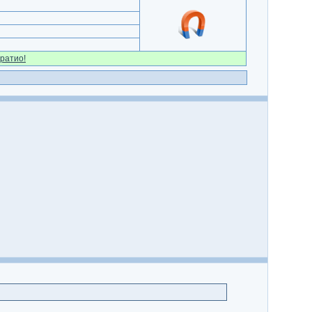
ратио!