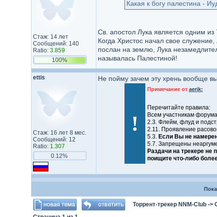
Какая к богу палестина - Иу
Св. апостол Лука является одним из
Стаж: 14 лет
Когда Христос начал свое служение, 
Сообщений: 140
послан на землю, Лука незамедлител
Ratio:
3.859
называлась Палестиной!
100%
ettis
Не пойму зачем эту хрень вообще в
Примечание от
aerik:
Перечитайте правила:
!
Всем участникам форума
2.3. Флейм, флуд и подст
2.11. Проявление расово
Стаж: 16 лет 8 мес.
5.3.
Если Вы не намерен
Сообщений: 12
5.7. Запрещены неаргуме
Ratio:
1.307
Раздачи на трекере не 
0.12%
поищите что-либо боле
Пока
Торрент-трекер NNM-Club
->