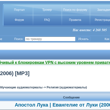
Портал
Трекер
Поиск по форуму
Закладки
Форум
FAQ
Правила
Регистрац
Нас вместе: 4 268 505
ое
Поиск :
Как
йчивый к блокировкам VPN с высоким уровнем приват
2006) [MP3]
Обучающие аудиоматериалы
->
Религия (аудиоматериалы)
Сообщение
Апостол Лука | Евангелие от Луки (200