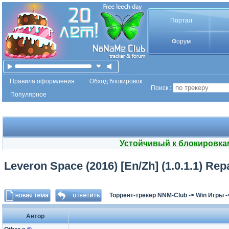
Портал
Форум
Правила оформления
Обход блокировок
Поиск :
Популярное
Устойчивый к блокировка
Leveron Space (2016) [En/Zh] (1.0.1.1) Rep
Торрент-трекер NNM-Club
->
Win Игры
-
Автор