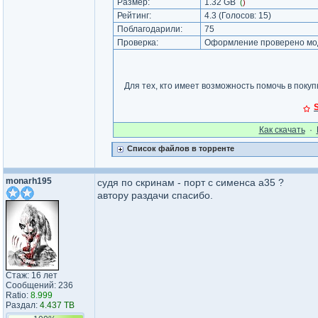
Размер:
1.32 GB
(
)
Рейтинг:
4.3
(Голосов:
15
)
Поблагодарили:
75
Проверка:
Оформление проверено мод
Для тех, кто имеет возможность помочь в покуп
S
Как cкачать
·
Список файлов в торренте
monarh195
судя по скринам - порт с сименса а35 ?
автору раздачи спасибо.
Стаж: 16 лет
Сообщений: 236
Ratio:
8.999
Раздал:
4.437 TB