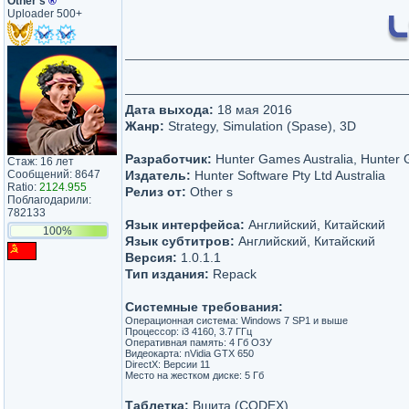
Other s
®
Uploader 500+
Дата выхода:
18 мая 2016
Жанр:
Strategy, Simulation (Spase), 3D
Разработчик:
Hunter Games Australia, Hunter 
Стаж: 16 лет
Сообщений: 8647
Издатель:
Hunter Software Pty Ltd Australia
Ratio:
2124.955
Релиз от:
Other s
Поблагодарили:
782133
Язык интерфейса:
Английский, Китайский
100%
Язык субтитров:
Английский, Китайский
Версия:
1.0.1.1
Тип издания:
Repack
Системные требования:
Операционная система: Windows 7 SP1 и выше
Процессор: i3 4160, 3.7 ГГц
Оперативная память: 4 Гб ОЗУ
Видеокарта: nVidia GTX 650
DirectX: Версии 11
Место на жестком диске: 5 Гб
Таблетка:
Вшита (CODEX)