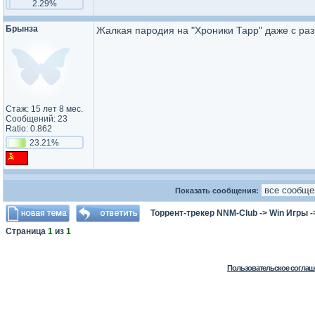
2.29%
Брынза
Жалкая пародия на "Хроники Тарр" даже с ра
Стаж: 15 лет 8 мес.
Сообщений: 23
Ratio: 0.862
23.21%
Показать сообщения:
Торрент-трекер NNM-Club
->
Win Игры
-
Страница
1
из
1
Пользовательское соглаш