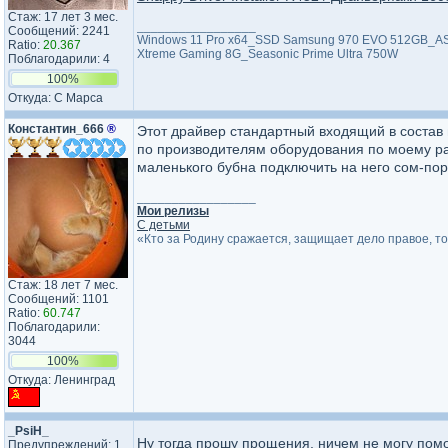
Стаж: 17 лет 3 мес.
_________________
Сообщений: 2241
Windows 11 Pro x64_SSD Samsung 970 EVO 512GB_ASU
Ratio:
20.367
Xtreme Gaming 8G_Seasonic Prime Ultra 750W
Поблагодарили: 4
100%
Откуда: С Марса
Константин_666
®
Этот драйвер стандартный входящий в состав в
по производителям оборудования по моему ра
маленького бубна подключить на него сом-по
_________________
Мои релизы
С детьми
«Кто за Родину сражается, защищает дело правое, т
Стаж: 18 лет 7 мес.
Сообщений: 1101
Ratio:
60.747
Поблагодарили:
3044
100%
Откуда: Ленинград
_PsiH_
Ну тогда прошу прощения, ничем не могу помо
Предупреждений: 1