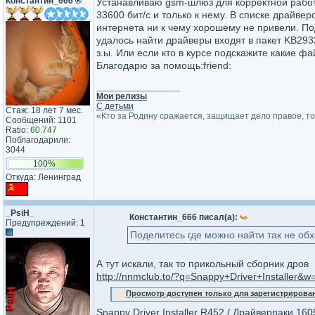
Константин_666
®
Устанавливаю gsm-шлюз для корректной работ
33600 бит/с и только к нему. В списке драйве
интернета ни к чему хорошему не привели. П
удалось найти драйверы входят в пакет KB293
з.ы. Или если кто в курсе подскажите какие ф
Благодарю за помощь:friend:
_________________
Мои релизы
С детьми
Стаж: 18 лет 7 мес.
«Кто за Родину сражается, защищает дело правое, т
Сообщений: 1101
Ratio:
60.747
Поблагодарили:
3044
100%
Откуда: Ленинград
_PsiH_
Константин_666 писал(а):
Предупреждений: 1
Поделитесь где можно найти так не о
А тут искали, так то прикольный сборник дров
http://nnmclub.to/?q=Snappy+Driver+Installer&w=t
Просмотр доступен только для зарегистрирова
Snappy Driver Installer R452 / Драйверпаки 16