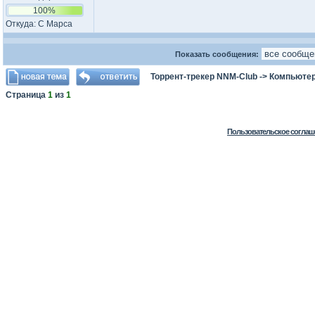
100%
Откуда: С Марса
Показать сообщения:
Торрент-трекер NNM-Club
->
Компьютер
Страница
1
из
1
Пользовательское соглаш