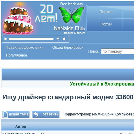
Портал
Форум
Правила оформления
Обход блокировок
Поиск :
Популярное
Устойчивый к блокировка
Ищу драйвер cтандартный модем 33600 
Торрент-трекер NNM-Club
->
Компьютер
Автор