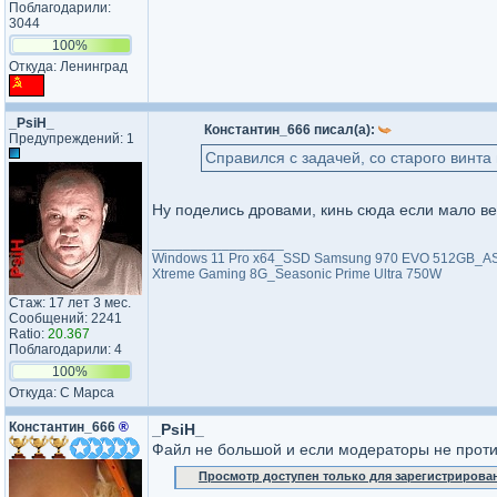
Поблагодарили:
3044
100%
Откуда: Ленинград
_PsiH_
Константин_666 писал(а):
Предупреждений: 1
Справился с задачей, со старого винт
Ну поделись дровами, кинь сюда если мало ве
_________________
Windows 11 Pro x64_SSD Samsung 970 EVO 512GB_ASU
Xtreme Gaming 8G_Seasonic Prime Ultra 750W
Стаж: 17 лет 3 мес.
Сообщений: 2241
Ratio:
20.367
Поблагодарили: 4
100%
Откуда: С Марса
Константин_666
®
_PsiH_
Файл не большой и если модераторы не против
Просмотр доступен только для зарегистрирова