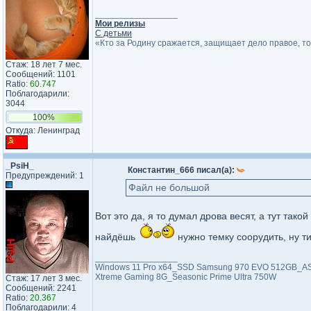
_________________
Мои релизы
С детьми
«Кто за Родину сражается, защищает дело правое, т
Стаж: 18 лет 7 мес.
Сообщений: 1101
Ratio:
60.747
Поблагодарили:
3044
100%
Откуда: Ленинград
_PsiH_
Константин_666 писал(а):
Предупреждений: 1
Файл не большой
Вот это да, я то думал дрова весят, а тут так
найдёшь
нужно темку соорудить, ну т
_________________
Windows 11 Pro x64_SSD Samsung 970 EVO 512GB_ASU
Xtreme Gaming 8G_Seasonic Prime Ultra 750W
Стаж: 17 лет 3 мес.
Сообщений: 2241
Ratio:
20.367
Поблагодарили: 4