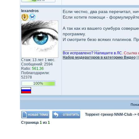
lexandros
Если честно, два раза перечитал, ни
Если хотите помощи - формулируйте 
А так как из вашего сумбура соверше
программу.
И смотрите безо всяких плагинов. П
_________________
Все исправлено? Напишите в ЛС.
Ссылка 
Набор модераторов в категорию Видео
|
Стаж: 13 лет 1 мес.
Сообщений: 2594
Ratio:
561.36
Поблагодарили:
52378
100%
Пока
Торрент-трекер NNM-Club
->
Страница
1
из
1