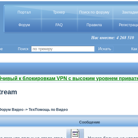
Портал
Трекер
Поиск по форуму
Закладки
Форум
FAQ
Правила
Регистрац
Нас вместе: 4 268 510
ое
Поиск :
Как
йчивый к блокировкам VPN с высоким уровнем приват
tream
Форум Видео
->
ТехПомощь по Видео
Сообщение