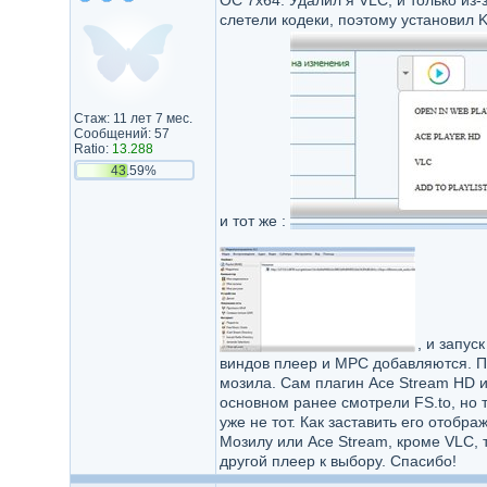
ОС 7х64. Удалил я VLC, и только из-з
слетели кодеки, поэтому установил 
Стаж: 11 лет 7 мес.
Сообщений: 57
Ratio:
13.288
43.59%
и тот же :
, и запус
виндов плеер и MPC добавляются. Пр
мозила. Сам плагин Ace Stream HD ин
основном ранее смотрели FS.to, но т
уже не тот. Как заставить его отобр
Мозилу или Ace Stream, кроме VLC, то
другой плеер к выбору. Спасибо!