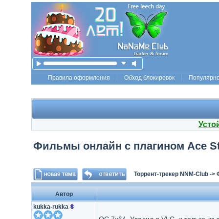
Правила оформления
Обход блокировок
Популярн
Усто
Фильмы онлайн с плагином Ace S
Торрент-трекер NNM-Club
->
Автор
kukka-rukka
®