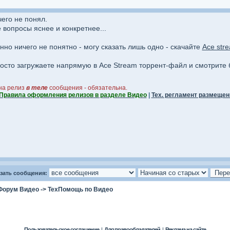
чего не понял.
вопросы яснее и конкретнее...
нно ничего не понятно - могу сказать лишь одно - скачайте
Ace str
росто загружаете напрямую в Ace Stream торрент-файл и смотрите б
на релиз
в теле
сообщения - обязательна.
Правила оформления релизов в разделе Видео
|
Тех. регламент размещен
зать сообщения:
Форум Видео
->
ТехПомощь по Видео
Пользовательское соглашение
|
Для правообладателей
|
Реклама на сайте