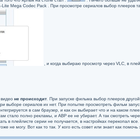
а того что ярлык на столе стал :
. Ничего больше не удал
K-Lite Mega Codec Pack . При просмотре сериалов выбор плееров та
, и когда выбираю просмотр через VLC, в пле
к видео
не происходит
. При запуске фильма выбор плееров друго
и выборе сериалов их нет. При попытке просмотреть фильм запуск
тегрируется в сам браузер, и как он выбирает что и на каком пле
ам стало полно рекламы, и ABP ее не убирает. А так смотреть чер
ажать в плейлисте серии не получается, в настройках перекопал все
же не могу. Вот как то так. У кого есть совет или знает как помочь