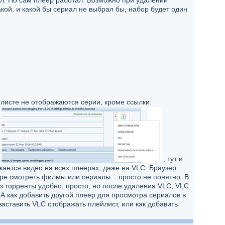
ял. Но сам плеер работал. Возможно при удалении
кой, и какой бы сериал не выбрал бы, набор будет один
йлисте не отображаются серии, кроме ссылки:
й
, тут и
ается видео на всех плеерах, даже на VLC. Браузер
ере смотреть филмы или сериалы... просто не понятно. В
ез торренты удобно, просто, но после удаления VLC, VLC
. А как добавить другой плеер для просмотра сериалов в
 заставить VLC отображать плейлист, или как добавить