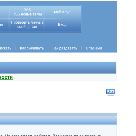
RSS
Мой Клуб
RSS новые темы
Проверить личные
ия
Вход
сообщения
 искать
Как скачивать
Как раздавать
Спасибо!
ности