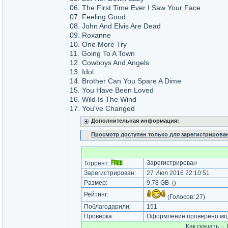
06. The First Time Ever I Saw Your Face
07. Feeling Good
08. John And Elvis Are Dead
09. Roxanne
10. One More Try
11. Going To A Town
12. Cowboys And Angels
13. Idol
14. Brother Can You Spare A Dime
15. You Have Been Loved
16. Wild Is The Wind
17. You've Changed
Дополнительная информация:
Просмотр доступен только для зарегистрирова
Зарегистрирован
Торрент:
Зарегистрирован:
27 Июл 2016 22:10:51
Размер:
9.78 GB
(
)
Рейтинг:
(Голосов:
27
)
Поблагодарили:
151
Проверка:
Оформление проверено мод
Как cкачать
·