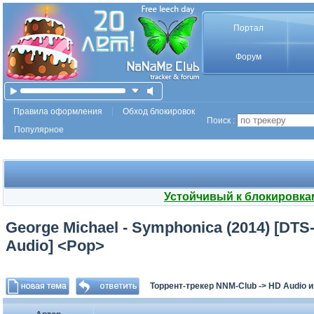
Портал
Форум
Правила оформления
Обход блокировок
Поиск :
Популярное
Устойчивый к блокировка
George Michael - Symphonica (2014) [DTS
Audio] <Pop>
Торрент-трекер NNM-Club
->
HD Audio 