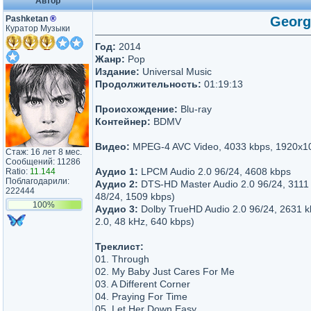
Автор
Pashketan
®
Georg
Куратор Музыки
Год:
2014
Жанр:
Pop
Издание:
Universal Music
Продолжительность:
01:19:13
Происхождение:
Blu-ray
Контейнер:
BDMV
Видео:
MPEG-4 AVC Video, 4033 kbps, 1920х1
Стаж: 16 лет 8 мес.
Сообщений: 11286
Аудио 1:
LPCM Audio 2.0 96/24, 4608 kbps
Ratio:
11.144
Поблагодарили:
Аудио 2:
DTS-HD Master Audio 2.0 96/24, 3111 
222444
48/24, 1509 kbps)
100%
Аудио 3:
Dolby TrueHD Audio 2.0 96/24, 2631 
2.0, 48 kHz, 640 kbps)
Треклист:
01. Through
02. My Baby Just Cares For Me
03. A Different Corner
04. Praying For Time
05. Let Her Down Easy