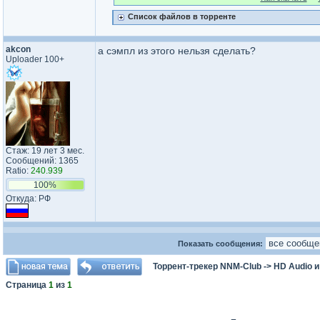
Список файлов в торренте
akcon
а сэмпл из этого нельзя сделать?
Uploader 100+
Стаж: 19 лет 3 мес.
Сообщений: 1365
Ratio:
240.939
100%
Откуда: РФ
Показать сообщения:
Торрент-трекер NNM-Club
->
HD Audio 
Страница
1
из
1