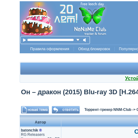
Правила оформления
Обход блокировок
Популярн
Усто
Он – дракон (2015) Blu-ray 3D [H.26
Торрент-трекер NNM-Club
->
Автор
batonchik
®
О
RG Releasers