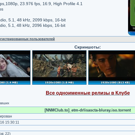
1080p, 23.976 fps, 16:9, High Profile 4.1
ps
, 5.1, 48 kHz, 2099 kbps, 16-bit
o, 5.1, 48 kHz, 2096 kbps, 16-bit
регистрированных пользователей
Скриншоты:
Все одноименные релизы в Клубе
чавших
[NNMClub.to]_etm-drlisascta-bluray.iso.torrent
ирован
16 15:30:11
)
ов:
22
)