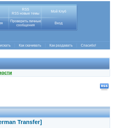
RSS
Мой Клуб
RSS новые темы
Проверить личные
ия
Вход
сообщения
 искать
Как скачивать
Как раздавать
Спасибо!
ности
erman Transfer]