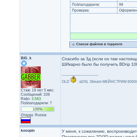
Поблагодарили:
99
Проверка:
Оформлени
Список файлов в торренте
BIG_k
Спасибо за 3д (если он там настоящ
ШИкарно было бы получить BDrip 108
_________________
OLD
: aDSL Stream МЕЙНСТРИМ 6000/
Стаж: 19 лет 5 мес.
Сообщений: 339
Ratio:
3.563
Поблагодарили: 7
100%
Откуда: Russia
kosopin
У меня, к сожалению, воспроизводитс
Практически все 2D/3D релизы идут бе