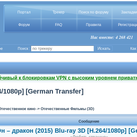
Портал
Трекер
Поиск по форуму
Закладки
Форум
FAQ
Правила
Регистрац
Нас вместе: 4 268 421
ое
Поиск :
Как
йчивый к блокировкам VPN с высоким уровнем приват
4/1080p] [German Transfer]
Отечественное кино
->
Отечественные Фильмы (3D)
Сообщение
н – дракон (2015) Blu-ray 3D [H.264/1080p] [G
«Любить страшно»