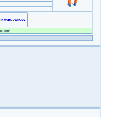
и моих релизов
ратио!