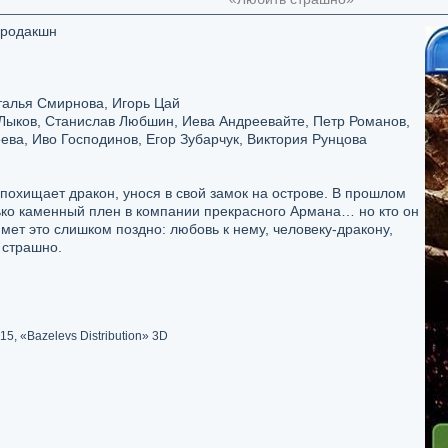
Продакшн
алья Смирнова, Игорь Цай
ыков, Станислав Любшин, Иева Андреевайте, Петр Романов,
ва, Иво Господинов, Егор Зубарчук, Виктория Рунцова
похищает дракон, унося в свой замок на острове. В прошлом
ько каменный плен в компании прекрасного Армана… но кто он
мет это слишком поздно: любовь к нему, человеку-дракону,
 страшно.
5, «Bazelevs Distribution» 3D