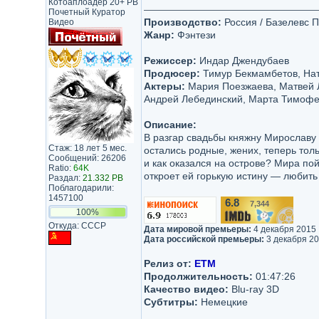
Котоаплоадер 20+ PB
Почетный Куратор
Производство:
Россия / Базелевс 
Видео
Жанр:
Фэнтези
Режиссер:
Индар Джендубаев
Продюсер:
Тимур Бекмамбетов, Нат
Актеры:
Мария Поезжаева, Матвей Л
Андрей Лебединский, Марта Тимофее
Описание:
В разгар свадьбы княжну Мирославу 
Стаж: 18 лет 5 мес.
остались родные, жених, теперь тол
Сообщений: 26206
и как оказался на острове? Мира пой
Ratio:
64K
откроет ей горькую истину — любить
Раздал:
21.332 PB
Поблагодарили:
1457100
6.8
7,344
/10
100%
Откуда: СССР
Дата мировой премьеры:
4 декабря 2015
Дата российской премьеры:
3 декабря 201
Релиз от:
ETM
Продолжительность:
01:47:26
Качество видео:
Blu-ray 3D
Субтитры:
Немецкие