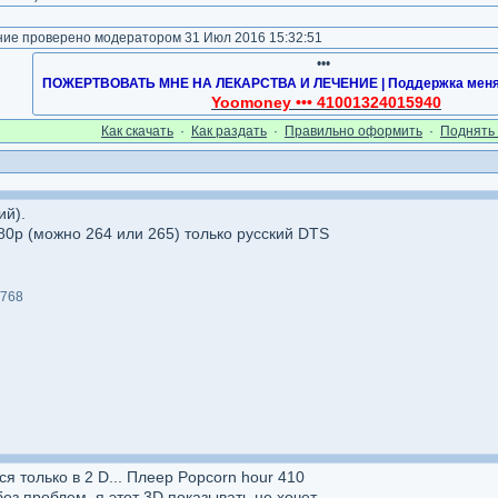
е проверено модератором 31 Июл 2016 15:32:51
•••
ПОЖЕРТВОВАТЬ МНЕ НА ЛЕКАРСТВА И ЛЕЧЕНИЕ | Поддержка меня 
Yoomoney ••• 41001324015940
Как cкачать
·
Как раздать
·
Правильно оформить
·
Поднять 
ий).
0p (можно 264 или 265) только русский DTS
768
я только в 2 D... Плеер Popcorn hour 410
з проблем, я этот 3D показывать не хочет....