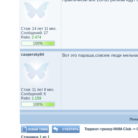
Стаж: 14 лет 11 мес.
Сообщений: 27
Ratio:
2.474
100%
caspersky84
Вот это параша,совсем люди мельчают
Стаж: 11 лет 8 мес.
Сообщений: 6
Ratio:
1.159
100%
Пока
Торрент-трекер NNM-Club
->
Страница
1
из
1