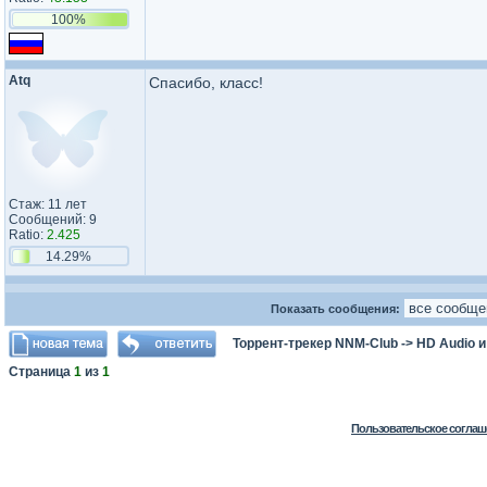
100%
Atq
Спасибо, класс!
Стаж: 11 лет
Сообщений: 9
Ratio:
2.425
14.29%
Показать сообщения:
Торрент-трекер NNM-Club
->
HD Audio 
Страница
1
из
1
Пользовательское соглаш