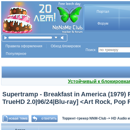
Портал
Форум
Правила оформления
Обход блокировок
Поиск :
Популярное
Устойчивый к блокировка
Supertramp - Breakfast in America (1979
TrueHD 2.0|96/24|Blu-ray] <Art Rock, Pop
Торрент-трекер NNM-Club
->
HD Audio 