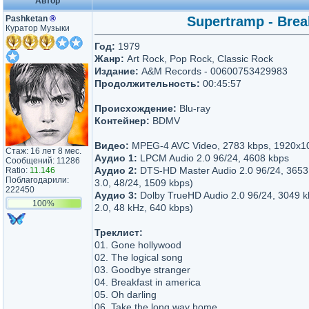
Автор
Pashketan
®
Supertramp - Brea
Куратор Музыки
Год:
1979
Жанр:
Art Rock, Pop Rock, Classic Rock
Издание:
A&M Records - 00600753429983
Продолжительность:
00:45:57
Происхождение:
Blu-ray
Контейнер:
BDMV
Видео:
MPEG-4 AVC Video, 2783 kbps, 1920х1
Стаж: 16 лет 8 мес.
Аудио 1:
LPCM Audio 2.0 96/24, 4608 kbps
Сообщений: 11286
Аудио 2:
DTS-HD Master Audio 2.0 96/24, 3653
Ratio:
11.146
Поблагодарили:
3.0, 48/24, 1509 kbps)
222450
Аудио 3:
Dolby TrueHD Audio 2.0 96/24, 3049 
100%
2.0, 48 kHz, 640 kbps)
Треклист:
01. Gone hollywood
02. The logical song
03. Goodbye stranger
04. Breakfast in america
05. Oh darling
06. Take the long way home