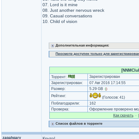
07. Lord is it mine
08. Just another nervous wreck
09. Casual conversations
10. Child of vision
Дополнительная информация:
Просмотр доступен только для зарегистрирова
[NNMClub
Зарегистрирован
Торрент:
Зарегистрирован:
07 Авг 2016 17:14:55
Размер:
5.29 GB
(
)
Рейтинг:
(Голосов:
41
)
Поблагодарили:
162
Проверка:
Оформление проверено моде
Как cкачать
·
Список файлов в торренте
zapahgary
Круто!