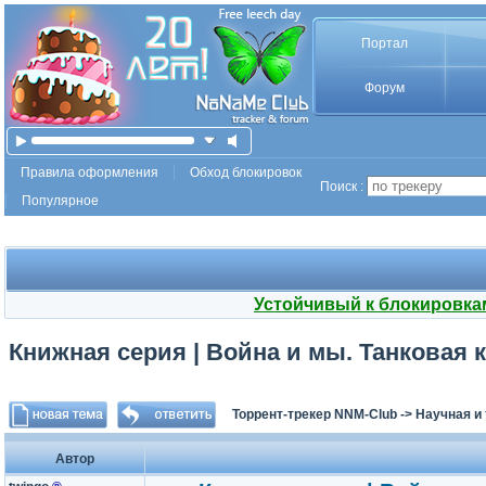
Портал
Форум
Правила оформления
Обход блокировок
Поиск :
Популярное
Устойчивый к блокировка
Книжная серия | Война и мы. Танковая ко
Торрент-трекер NNM-Club
->
Научная и
Автор