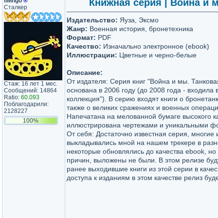
twingo
®
Книжная серия | Война и м
Сталкер
Издательство:
Яуза, Эксмо
Жанр:
Военная история, бронетехника
Формат:
PDF
Качество:
Изначально электронное (ebook)
Иллюстрации:
Цветные и черно-белые
Описание:
От издателя: Серия книг "Война и мы. Танкова
Стаж: 16 лет 1 мес.
основана в 2006 году (до 2008 года - входила
Сообщений: 14864
Ratio:
60.093
коллекция"). В серию входят книги о бронетанк
Поблагодарили:
также о великих сражениях и военных операци
2128227
Напечатана на мелованной бумаге высокого ка
100%
иллюстрирована чертежами и уникальными ф
От себя: Достаточно известная серия, многие и
выкладывались мной на нашем трекере в разн
некоторые обновлялись до качества ebook, но 
причин, выложены не были. В этом релизе буд
ранее выходившие книги из этой серии в качес
доступа к изданиям в этом качестве релиз буд