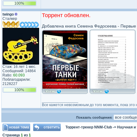
100%
twingo
®
Торрент обновлен.
Сталкер
Добавлена книга Семена Федосеева - Первые 
Стаж: 16 лет 1 мес.
Сообщений: 14864
Ratio:
60.093
Поблагодарили:
2128227
100%
_________________
Все кажется невозможным до того момента, пока это 
Показать сообщения:
Торрент-трекер NNM-Club
->
Научная и
Страница
1
из
1