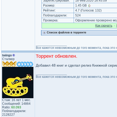
Зарегистрирован:
18 Фев 2020 16:45:09
Размер:
1.45 GB
(
)
Рейтинг:
4.7
(Голосов:
132
)
Поблагодарили:
524
Проверка:
Оформление проверено мод
Как cкачать
·
Список файлов в торренте
_________________
Все кажется невозможным до того момента, пока это 
twingo
®
Торрент обновлен.
Сталкер
Добавил 48 книг и сделал релиз Книжной сери
_________________
Все кажется невозможным до того момента, пока это 
Стаж: 16 лет 1 мес.
Сообщений: 14864
Ratio:
60.093
Поблагодарили:
2128227