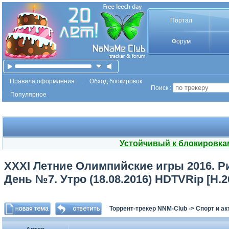
Портал
Форум
Правила оформления
Обход блокировок
Поиск :
Популярное
Устойчивый к блокировка
XXXI Летние Олимпийские игры 2016. Ри
День №7. Утро (18.08.2016) HDTVRip [H.2
Торрент-трекер NNM-Club
->
Спорт и а