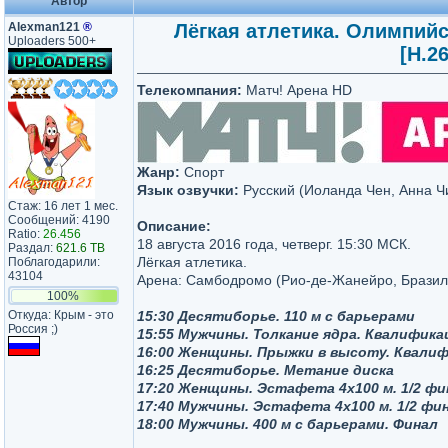
Автор
Alexman121
®
Лёгкая атлетика. Олимпийс
Uploaders 500+
[H.2
Телекомпания:
Матч! Арена HD
Жанр:
Спорт
Язык озвучки:
Русский (Иоланда Чен, Анна Ч
Стаж: 16 лет 1 мес.
Сообщений: 4190
Описание:
Ratio:
26.456
18 августа 2016 года, четверг. 15:30 МСК.
Раздал:
621.6 TB
Лёгкая атлетика.
Поблагодарили:
43104
Арена: Самбодромо (Рио-де-Жанейро, Бразил
100%
Откуда: Крым - это
15:30 Десятиборье. 110 м с барьерами
Россия ;)
15:55 Мужчины. Толкание ядра. Квалифика
16:00 Женщины. Прыжки в высоту. Квали
16:25 Десятиборье. Метание диска
17:20 Женщины. Эстафета 4x100 м. 1/2 фи
17:40 Мужчины. Эстафета 4x100 м. 1/2 фи
18:00 Мужчины. 400 м с барьерами. Финал