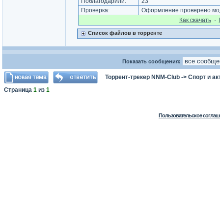
Поблагодарили:
23
Проверка:
Оформление проверено моде
Как cкачать
·
Список файлов в торренте
Показать сообщения:
Торрент-трекер NNM-Club
->
Спорт и а
Страница
1
из
1
Пользовательское соглаш