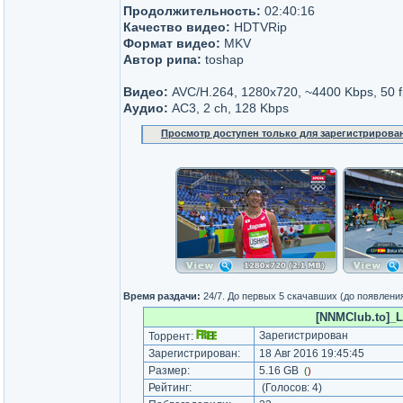
Продолжительность:
02:40:16
Качество видео:
HDTVRip
Формат видео:
MKV
Автор рипа:
toshap
Видео:
AVC/H.264, 1280x720, ~4400 Kbps, 50 f
Аудио:
AC3, 2 ch, 128 Kbps
Просмотр доступен только для зарегистрирова
Время раздачи:
24/7. До первых 5 скачавших (до появлени
[NNMClub.to]_Le
Зарегистрирован
Торрент:
Зарегистрирован:
18 Авг 2016 19:45:45
Размер:
5.16 GB
(
)
Рейтинг:
(Голосов:
4
)