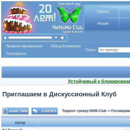
Портал
Форум
Правила оформления
Обход блокировок
Поиск :
Популярное
Устойчивый к блокировка
Приглашаем в Дискуссионный Клуб
Торрент-трекер NNM-Club
->
Поговорим
Автор