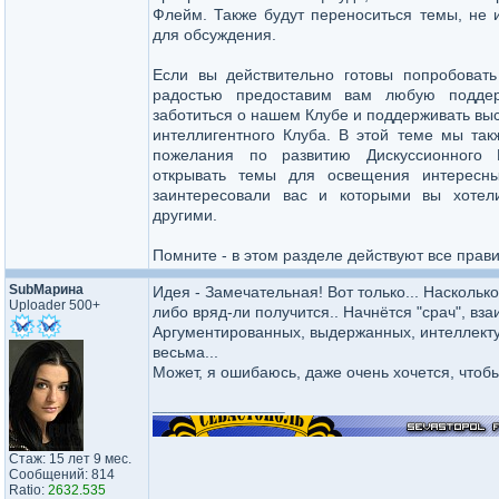
Флейм. Также будут переноситься темы, не
для обсуждения.
Если вы действительно готовы попробоват
радостью предоставим вам любую поддер
заботиться о нашем Клубе и поддерживать выс
интеллигентного Клуба. В этой теме мы та
пожелания по развитию Дискуссионного
открывать темы для освещения интересны
заинтересовали вас и которыми вы хотел
другими.
Помните - в этом разделе действуют все прав
SubМарина
Идея - Замечательная! Вот только... Наскольк
Uploader 500+
либо вряд-ли получится.. Начнётся "срач", взаи
Аргументированных, выдержанных, интеллекту
весьма...
Может, я ошибаюсь, даже очень хочется, чтобы
_________________
Стаж: 15 лет 9 мес.
Сообщений: 814
Ratio:
2632.535