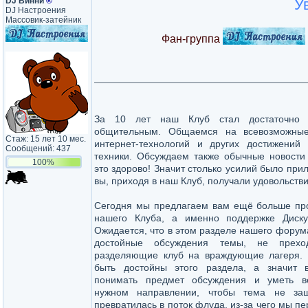
DJ Винни
®
У
DJ Настроения
Массовик-затейник
Фан-группа
За 10 лет наш Клуб стал достаточно
общительным. Общаемся на всевозможные
Стаж: 15 лет 10 мес.
интернет-технологий и других достижений
Сообщений: 437
техники. Обсуждаем также обычные новости 
100%
это здорово! Значит столько усилий было при
вы, приходя в наш Клуб, получали удовольстви
Сегодня мы предлагаем вам ещё больше про
нашего Клуба, а именно поддержке Диску
Ожидается, что в этом разделе нашего форум
достойные обсуждения темы, не прех
разделяющие клуб на враждующие лагеря.
быть достойны этого раздела, а значит
понимать предмет обсуждения и уметь в
нужном направлении, чтобы тема не за
превратилась в поток флуда, из-за чего мы п