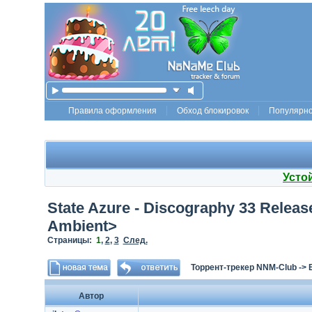
Правила оформления
Обход блокировок
Популярн
Усто
State Azure - Discography 33 Relea
Ambient>
Страницы:
1
,
2
,
3
След.
Торрент-трекер NNM-Club
->
Автор