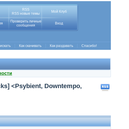
RSS
Мой Клуб
RSS новые темы
Проверить личные
ия
Вход
сообщения
 искать
Как скачивать
Как раздавать
Спасибо!
ности
cks] <Psybient, Downtempo,