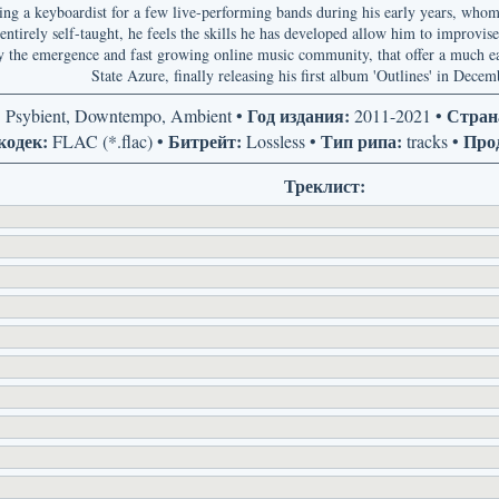
ng a keyboardist for a few live-performing bands during his early years, whom
tirely self-taught, he feels the skills he has developed allow him to improvis
by the emergence and fast growing online music community, that offer a much eas
State Azure, finally releasing his first album 'Outlines' in Dece
:
Год издания:
Стран
Psybient, Downtempo, Ambient •
2011-2021 •
кодек:
Битрейт:
Тип рипа:
Про
FLAC (*.flac) •
Lossless •
tracks •
Треклист: