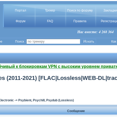
Портал
Трекер
Поиск по форуму
Закладки
Форум
FAQ
Правила
Регистрац
Нас вместе: 4 268 364
ое
Поиск :
Как
йчивый к блокировкам VPN с высоким уровнем приват
ses (2011-2021) [FLAC|Lossless|WEB-DL|tra
Electronic
->
Psybient, Psychill, Psydub (Lossless)
Сообщение