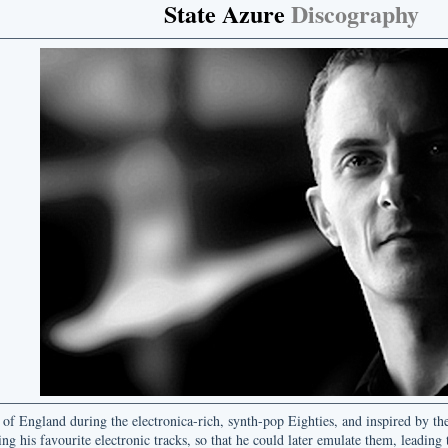
State Azure
Discography
of England during the electronica-rich, synth-pop Eighties, and inspired by th
ng his favourite electronic tracks, so that he could later emulate them, leading