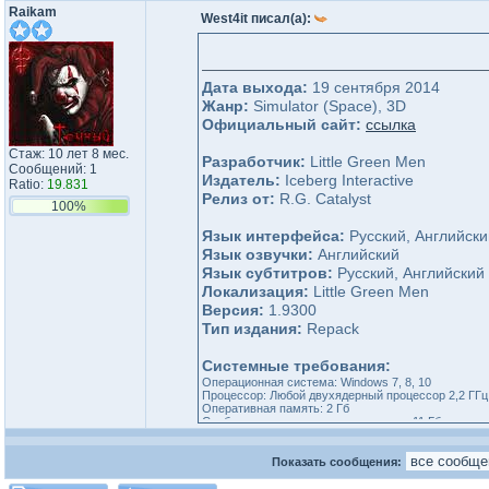
Raikam
West4it писал(а):
Дата выхода:
19 сентября 2014
Жанр:
Simulator (Space), 3D
Официальный сайт:
ссылка
Стаж: 10 лет 8 мес.
Разработчик:
Little Green Men
Сообщений: 1
Издатель:
Iceberg Interactive
Ratio:
19.831
Релиз от:
R.G. Catalyst
100%
Язык интерфейса:
Русский, Английски
Язык озвучки:
Английский
Язык субтитров:
Русский, Английский
Локализация:
Little Green Men
Версия:
1.9300
Тип издания:
Repack
Системные требования:
Операционная система: Windows 7, 8, 10
Процессор: Любой двухядерный процессор 2,2 ГГц
Оперативная память: 2 Гб
Свободного места на жестком диске: 11 Гб
Видеокарта: DirectX 10, 512 Мб
Показать сообщения:
Таблетка:
Вшита (PROPHET)