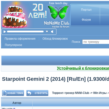
Портал
Форум
Правила оформления
Обход блокировок
Поиск :
Популярное
Устойчивый к блокировка
Starpoint Gemini 2 (2014) [Ru/En] (1.9300/
Торрент-трекер NNM-Club
->
Win Игры
-
Автор