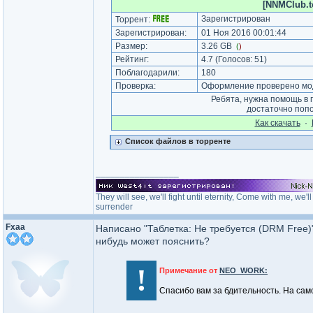
[NNMClub.to
Зарегистрирован
Торрент:
Зарегистрирован:
01 Ноя 2016 00:01:44
Размер:
3.26 GB
(
)
Рейтинг:
4.7
(Голосов:
51
)
Поблагодарили:
180
Проверка:
Оформление проверено мод
Ребята, нужна помощь в 
достаточно поп
Как cкачать
·
Список файлов в торренте
_________________
They will see, we'll fight until eternity, Come with me, we
surrender
Fxaa
Написано "Таблетка: Не требуется (DRM Free
нибудь может пояснить?
!
Примечание от
NEO_WORK:
Спасибо вам за бдительность. На са