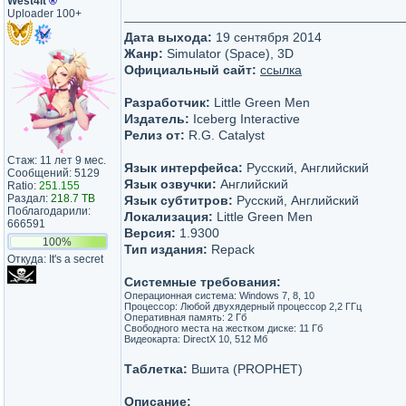
West4it
®
Uploader 100+
Дата выхода:
19 сентября 2014
Жанр:
Simulator (Space), 3D
Официальный сайт:
ссылка
Разработчик:
Little Green Men
Издатель:
Iceberg Interactive
Релиз от:
R.G. Catalyst
Стаж: 11 лет 9 мес.
Язык интерфейса:
Русский, Английский
Сообщений: 5129
Язык озвучки:
Английский
Ratio:
251.155
Раздал:
218.7 TB
Язык субтитров:
Русский, Английский
Поблагодарили:
Локализация:
Little Green Men
666591
Версия:
1.9300
100%
Тип издания:
Repack
Откуда: It's a secret
Системные требования:
Операционная система: Windows 7, 8, 10
Процессор: Любой двухядерный процессор 2,2 ГГц
Оперативная память: 2 Гб
Свободного места на жестком диске: 11 Гб
Видеокарта: DirectX 10, 512 Мб
Таблетка:
Вшита (PROPHET)
Описание: