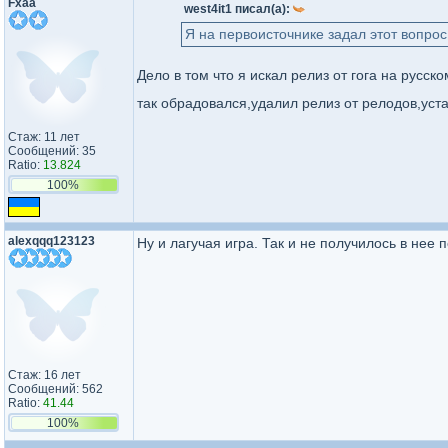
Fxaa
west4it1 писал(а):
Я на первоисточнике задал этот вопрос
Дело в том что я искал релиз от гога на русск
так обрадовался,удалил релиз от релодов,уста
Стаж: 11 лет
Сообщений: 35
Ratio:
13.824
100%
alexqqq123123
Ну и лагучая игра. Так и не получилось в нее п
Стаж: 16 лет
Сообщений: 562
Ratio:
41.44
100%