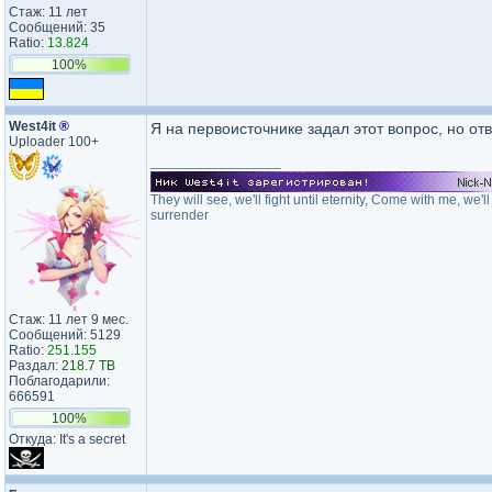
Стаж: 11 лет
Сообщений: 35
Ratio:
13.824
100%
West4it
®
Я на первоисточнике задал этот вопрос, но от
Uploader 100+
_________________
They will see, we'll fight until eternity, Come with me, we
surrender
Стаж: 11 лет 9 мес.
Сообщений: 5129
Ratio:
251.155
Раздал:
218.7 TB
Поблагодарили:
666591
100%
Откуда: It's a secret