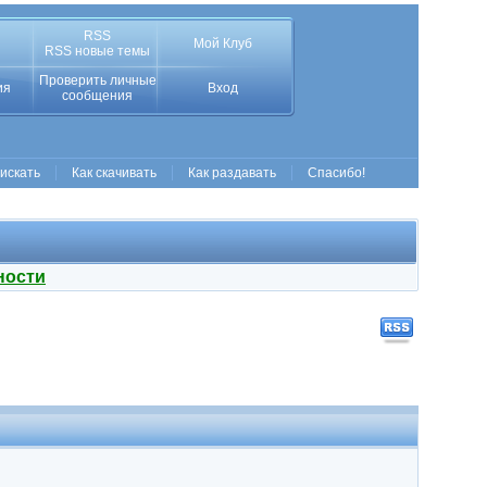
RSS
Мой Клуб
RSS новые темы
Проверить личные
ия
Вход
сообщения
 искать
Как скачивать
Как раздавать
Спасибо!
ности