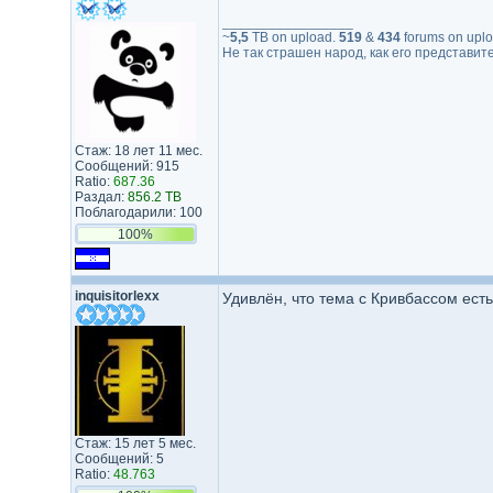
_________________
~
5,5
TB on upload.
519
&
434
forums on upl
Не так страшен народ, как его представит
Стаж: 18 лет 11 мес.
Сообщений: 915
Ratio:
687.36
Раздал:
856.2 TB
Поблагодарили: 100
100%
inquisitorlexx
Удивлён, что тема с Кривбассом ес
Стаж: 15 лет 5 мес.
Сообщений: 5
Ratio:
48.763