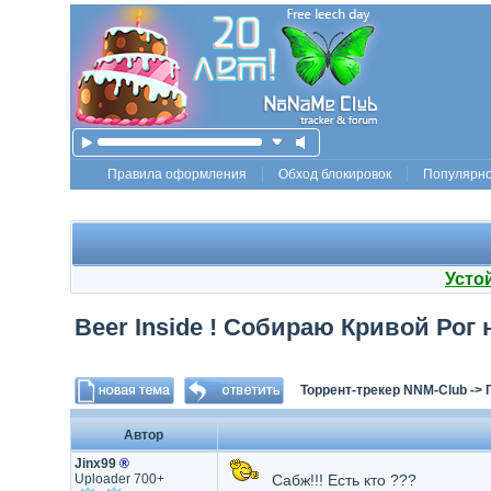
Правила оформления
Обход блокировок
Популярн
Усто
Beer Inside ! Собираю Кривой Рог н
Торрент-трекер NNM-Club
->
Автор
Jinx99
®
Uploader 700+
Сабж!!! Есть кто ???