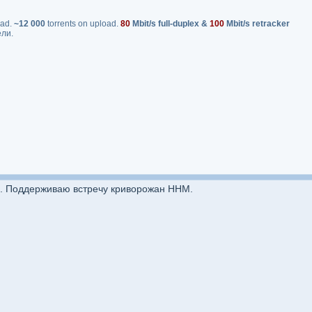
oad.
~12 000
torrents on upload.
80
Mbit/s full-duplex &
100
Mbit/s retracker
ели.
ть. Поддерживаю встречу криворожан ННМ.