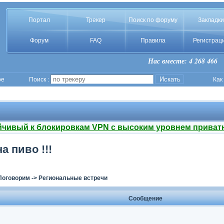
Портал
Трекер
Поиск по форуму
Закладки
Форум
FAQ
Правила
Регистрац
Нас вместе: 4 268 466
ое
Поиск :
Как
йчивый к блокировкам VPN с высоким уровнем приват
а пиво !!!
Поговорим
->
Региональные встречи
Сообщение