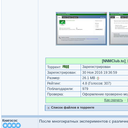
[NNMClub.to]_M
Зарегистрирован
Торрент:
Зарегистрирован:
30 Ноя 2016 19:36:59
Размер:
26.1 MB
(
)
Рейтинг:
4.8
(Голосов:
307
)
Поблагодарили:
979
Проверка:
Оформление проверено мод
Как cкачать
·
Список файлов в торренте
Книгосос
После многократных экспериментов с различн