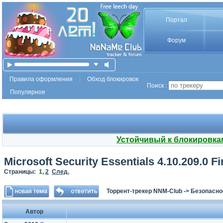
Портал
Форум
Правила оформления
Обход блокировок
Поиск :
Популярное
Устойчивый к блокировка
Microsoft Security Essentials 4.10.209.0 Fi
Страницы:
1
,
2
След.
Торрент-трекер NNM-Club
->
Безопасно
Автор