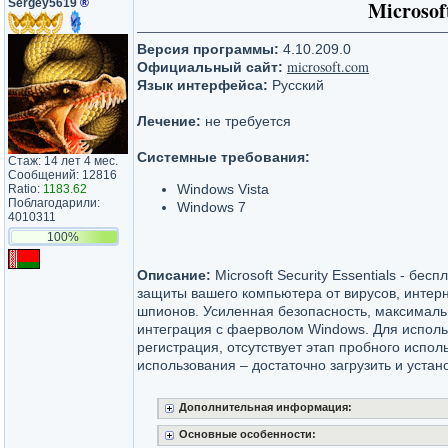
Sergey5619
®
Microsoft
Версия программы:
4.10.209.0
microsoft.com
Официальный сайт:
Язык интерфейса:
Русский
Лечение:
не требуется
Системные требования:
Стаж: 14 лет 4 мес.
Сообщений: 12816
Windows Vista
Ratio:
1183.62
Поблагодарили:
Windows 7
4010311
100%
Описание:
Microsoft Security Essentials - бес
защиты вашего компьютера от вирусов, интерн
шпионов. Усиленная безопасность, максималь
интеграция с фаерволом Windows. Для исполь
регистрация, отсутствует этап пробного испол
использования – достаточно загрузить и устан
Дополнительная информация:
Основные особенности: