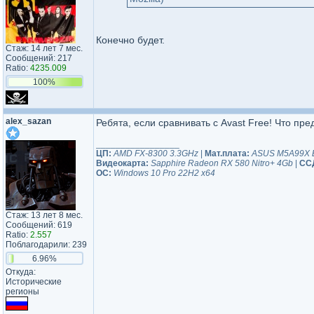
Конечно будет.
Стаж: 14 лет 7 мес.
Сообщений: 217
Ratio:
4235.009
100%
alex_sazan
Ребята, если сравнивать с Avast Free! Что пр
_________________
ЦП:
AMD FX-8300 3.3GHz
|
Мат.плата:
ASUS M5A99X 
Видеокарта:
Sapphire Radeon RX 580 Nitro+ 4Gb
|
СС
ОС:
Windows 10 Pro 22H2 x64
Стаж: 13 лет 8 мес.
Сообщений: 619
Ratio:
2.557
Поблагодарили: 239
6.96%
Откуда:
Исторические
регионы