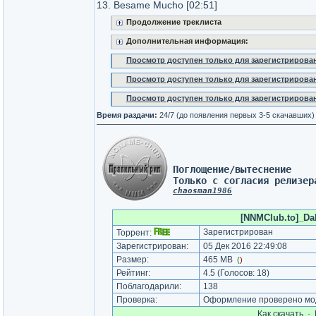
13. Besame Mucho [02:51]
Продолжение треклиста
Дополнительная информация:
Просмотр доступен только для зарегистрирова
Просмотр доступен только для зарегистрирова
Просмотр доступен только для зарегистрирова
Время раздачи:
24/7 (до появления первых 3-5 скачавших)
Поглощение/вытеснение 
Только с согласия релизер
chaosman1986
[NNMClub.to]_Dal
Зарегистрирован
Торрент:
Зарегистрирован:
05 Дек 2016 22:49:08
Размер:
465 MB
(
)
Рейтинг:
4.5
(Голосов:
18
)
Поблагодарили:
138
Проверка:
Оформление проверено мод
Как cкачать
·