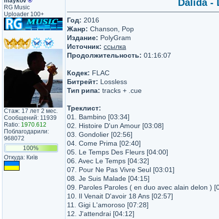
maykov
®
Dalida -
RG Music
Uploader 100+
Год:
2016
Жанр:
Chanson, Pop
Издание:
PolyGram
Источник:
ссылка
Продолжительность:
01:16:07
Кодек:
FLAC
Битрейт:
Lossless
Тип рипа:
tracks + .cue
Треклист:
Стаж: 17 лет 2 мес.
01. Bambino [03:34]
Сообщений: 11939
Ratio:
1970.612
02. Histoire D'un Amour [03:08]
Поблагодарили:
03. Gondolier [02:56]
968072
04. Come Prima [02:40]
100%
05. Le Temps Des Fleurs [04:00]
Откуда: Київ
06. Avec Le Temps [04:32]
07. Pour Ne Pas Vivre Seul [03:01]
08. Je Suis Malade [04:15]
09. Paroles Paroles ( en duo avec alain delon ) [
10. Il Venait D'avoir 18 Ans [02:57]
11. Gigi L'amoroso [07:28]
12. J'attendrai [04:12]