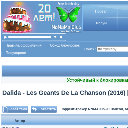
Портал
Форум
Правила оформления
Обход блокировок
Поиск :
Популярное
Устойчивый к блокировка
Dalida - Les Geants De La Chanson (2016)
Торрент-трекер NNM-Club
->
Шансон, А
Автор