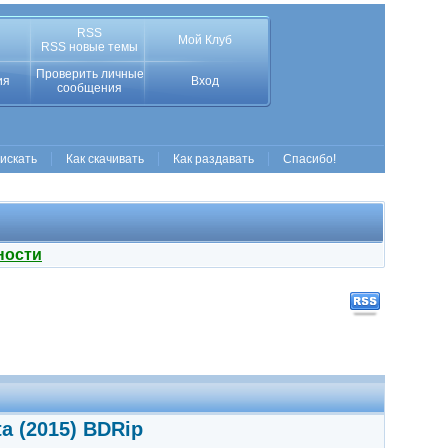
RSS
Мой Клуб
RSS новые темы
Проверить личные
ия
Вход
сообщения
 искать
Как скачивать
Как раздавать
Спасибо!
ности
a (2015) BDRip