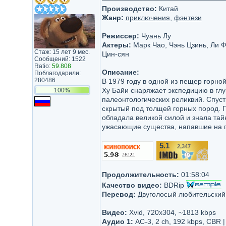
Производство:
Китай
Жанр:
приключения
,
фэнтези
Режиссер:
Чуань Лу
Актеры:
Марк Чао, Чэнь Цзинь, Ли Ф
Стаж: 15 лет 9 мес.
Цин-сян
Сообщений: 1522
Ratio:
59.808
Описание:
Поблагодарили:
280486
В 1979 году в одной из пещер горно
Ху Байи снаряжает экспедицию в глу
100%
палеонтологических реликвий. Спуст
скрытый под толщей горных пород. 
обладала великой силой и знала тай
ужасающие существа, напавшие на г
5.1
2,347
/10
Продолжительность:
01:58:04
Качество видео:
BDRip
Перевод:
Двуголосый любительский
Видео:
Xvid, 720х304, ~1813 kbps
Аудио 1:
AC-3, 2 ch, 192 kbps, CBR |