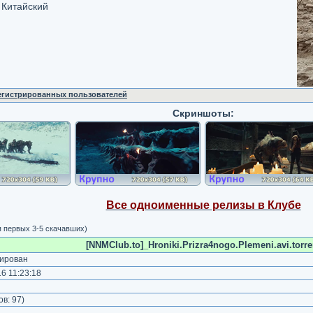
| Китайский
регистрированных пользователей
Скриншоты:
Все одноименные релизы в Клубе
я первых 3-5 скачавших)
[NNMClub.to]_Hroniki.Prizra4nogo.Plemeni.avi.torre
ирован
6 11:23:18
)
ов:
97
)