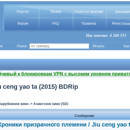
Портал
Трекер
Поиск по форуму
Закладки
Форум
FAQ
Правила
Регистрац
Нас вместе: 4 268 553
ое
Поиск :
Как
йчивый к блокировкам VPN с высоким уровнем приват
ceng yao ta (2015) BDRip
Зарубежное кино
->
Азиатское кино (SD)
Сообщение
Хроники призрачного племени / Jiu ceng yao t