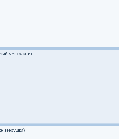
кий менталитет.
же зверушки)