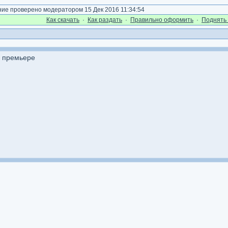
е проверено модератором 15 Дек 2016 11:34:54
Как cкачать
·
Как раздать
·
Правильно оформить
·
Поднять 
а премьере