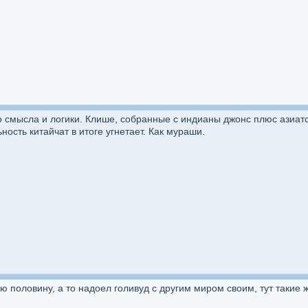
 смысла и логики. Клише, собранные с индианы джонс плюс азиатс
ость китайчат в итоге угнетает. Как мураши.
 половину, а то надоел голивуд с другим миром своим, тут такие 