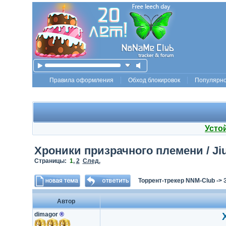
Правила оформления
Обход блокировок
Популярн
Усто
Хроники призрачного племени / Jiu 
Страницы:
1
,
2
След.
Торрент-трекер NNM-Club
->
Автор
dimagor
®