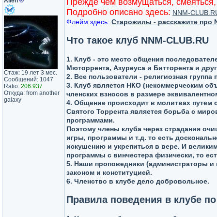
Alien
®
Прежде чем возмущаться, смеяться, 
Подробно описано здесь:
NNM-CLUB.RU
Флейм здесь:
Старожилы - расскажите про N
Что такое клуб NNM-CLUB.RU
1. Клуб - это место общения последовател
Мюторрента, Азуреуса и Битторента и друг
Стаж: 19 лет 3 мес.
2. Все пользователи - религиозная груп
Сообщений: 1047
3. Клуб является НКО (некоммерческим об
Ratio:
206.937
Откуда: from another
членских взносов в размере эквивалентно
galaxy
4. Общение происходит в молитвах путем 
Святого Торрента является борьба с миро
программами.
Поэтому члены клуба через страдания очи
игры, программы и т.д. то есть доскональ
искушению и укрепиться в вере. И велики
программы с винчестера физически, то ест
5. Наши проповедники (администраторы и 
законом и конституцией.
6. Членство в клубе дело добровольное.
Правила поведения в клубе по