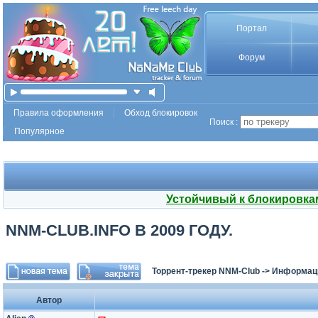
Портал
Форум
Правила оформления
Обход блокировок
Поиск :
Популярное
Устойчивый к блокировка
NNM-CLUB.INFO В 2009 ГОДУ.
Торрент-трекер NNM-Club
->
Информаци
Автор