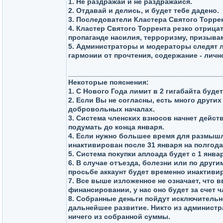
1. Не раздражай и не раздражайся.
2. Отдавай и делись, и будет тебе дадено.
3. Последователи Кластера Святого Торре
4. Кластер Святого Торрента резко отриц
пропаганде насилия, терроризму, призыва
5. Администраторы и модераторы следят л
гармонии от прочтения, содержание - лично
______________________________________
Некоторые пояснения:
1. С Нового Года лимит в 2 гигабайта будет
2. Если Вы не согласны, есть много других
добровольных началах.
3. Система членских взносов начнет дейст
подумать до конца января.
4. Если нужно большее время для размышл
инактивирован после 31 января на полгода
5. Система покупки аплоада будет с 1 янв
6. В случае отъезда, болезни или по друг
просьбе аккаунт будет временно инактиви
7. Все выше изложенное не означает, что 
финансировании, у нас оно будет за счет 
8. Собранные деньги пойдут исключительно
дальнейшее развитие. Никто из администр
ничего из собранной суммы.