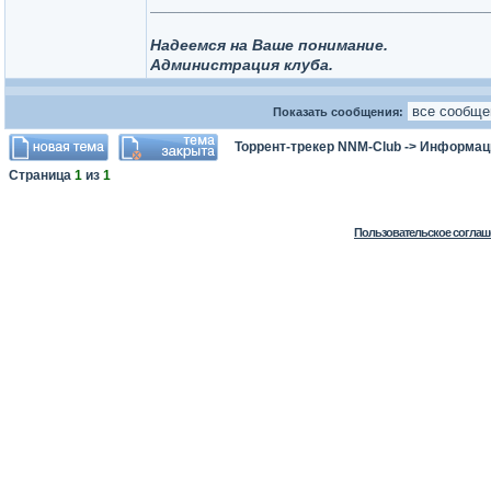
______________________________________
Надеемся на Ваше понимание.
Администрация клуба.
Показать сообщения:
Торрент-трекер NNM-Club
->
Информаци
Страница
1
из
1
Пользовательское соглаш