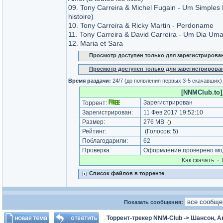
09. Tony Carreira & Michel Fugain - Um Simples
histoire)
10. Tony Carreira & Ricky Martin - Perdoname
11. Tony Carreira & David Carreira - Um Dia Um
12. Maria et Sara
Просмотр доступен только для зарегистрирова
Просмотр доступен только для зарегистрирова
Время раздачи:
24/7 (до появления первых 3-5 скачавших)
[NNMClub.to]_
Зарегистрирован
Торрент:
Зарегистрирован:
11 Фев 2017 19:52:10
Размер:
276 MB
(
)
Рейтинг:
(Голосов:
5
)
Поблагодарили:
62
Проверка:
Оформление проверено мод
Как cкачать
·
Список файлов в торренте
Показать сообщения:
Торрент-трекер NNM-Club
->
Шансон, А