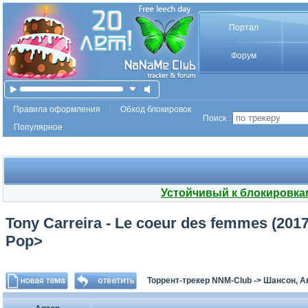
Портал
Форум
Правила оформления
Обход блокировок
Поиск :
Популярное
Устойчивый к блокировка
Tony Carreira - Le coeur des femmes (201
Pop>
Торрент-трекер NNM-Club
->
Шансон, А