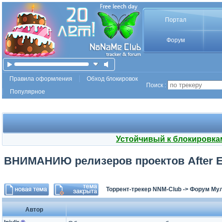
Портал
Форум
Правила оформления
Обход блокировок
Поиск :
Популярное
Устойчивый к блокировка
ВНИМАНИЮ релизеров проектов After Ef
Торрент-трекер NNM-Club
->
Форум Мул
Автор