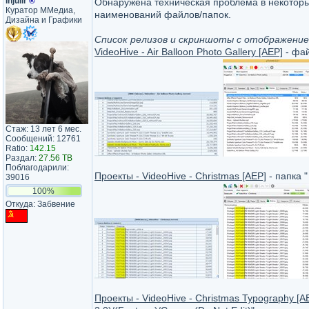
Injulir
®
Обнаружена техническая проблема в некоторых 
Куратор ММедиа,
наименований файлов/папок.
Дизайна и Графики
Список релизов и скриншоты с отображение
VideoHive - Air Balloon Photo Gallery [AEP]
- фай
Стаж: 13 лет 6 мес.
Сообщений: 12761
Ratio:
142.15
Раздал:
27.56 TB
Поблагодарили:
Проекты - VideoHive - Christmas [AEP]
- папка 
39016
100%
Откуда: Забвение
Проекты - VideoHive - Christmas Typography [A