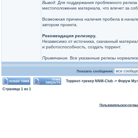
Вывод
: Для поддержания проблемного релиза
местоположение материала, что влечет за соб
Возможная причина наличия пробела в начал
автором проекта.
Рекомендация релизеру.
Независимо от источника, скачанный материал
и работоспособность, создать торрент.
Примечание.
Все указанные релизы нормализ
Показать сообщения:
Торрент-трекер NNM-Club
->
Форум Мул
Страница
1
из
1
Пользовательское соглаш