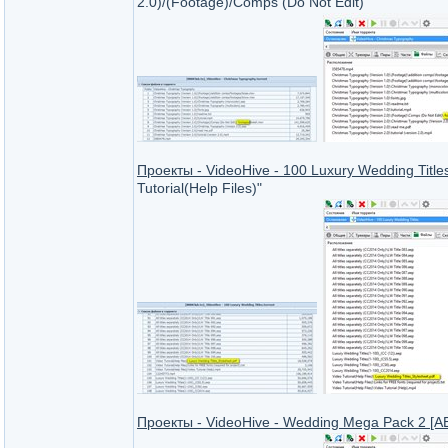
2.0)/(Footage)/Comps (Do Not Edit)"
Проекты - VideoHive - 100 Luxury Wedding Title
Tutorial(Help Files)"
Проекты - VideoHive - Wedding Mega Pack 2 [A