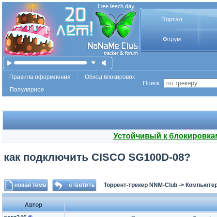
Портал
Форум
Правила оформления
Обход блокировок
Поиск :
Популярное
Устойчивый к блокировка
как подключить CISCO SG100D-08?
Торрент-трекер NNM-Club
->
Компьютер
Автор