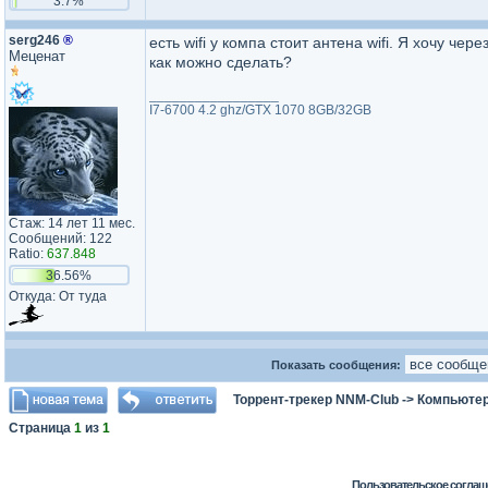
3.7%
serg246
®
есть wifi у компа стоит антена wifi. Я хочу че
Меценат
как можно сделать?
_________________
I7-6700 4.2 ghz/GTX 1070 8GB/32GB
Стаж: 14 лет 11 мес.
Сообщений: 122
Ratio:
637.848
36.56%
Откуда: От туда
Показать сообщения:
Торрент-трекер NNM-Club
->
Компьютер
Страница
1
из
1
Пользовательское соглаш