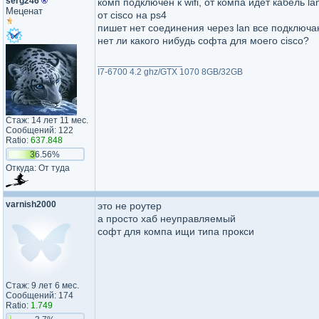
serg246
®
комп подключен к wifi, от компа идет кабель l
Меценат
от cisco на ps4
пишет нет соединения через lan все подключ
нет ли какого нибудь софта для моего cisco?
_________________
I7-6700 4.2 ghz/GTX 1070 8GB/32GB
Стаж: 14 лет 11 мес.
Сообщений: 122
Ratio:
637.848
36.56%
Откуда: От туда
varnish2000
это не роутер
а просто хаб неуправляемый
софт для компа ищи типа прокси
Стаж: 9 лет 6 мес.
Сообщений: 174
Ratio:
1.749