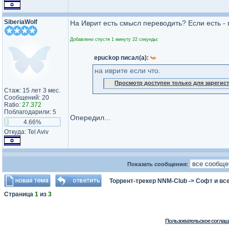
SiberiaWolf
На Иврит есть смысл переводить? Если есть - 
Добавлено спустя 1 минуту 22 секунды:
epuckop писал(а):
на иврите если что.
Просмотр доступен только для зареги
Стаж: 15 лет 3 мес.
Сообщений: 20
Ratio:
27.372
Поблагодарили: 5
Опередил...
4.66%
Откуда: Tel Aviv
Показать сообщения:
Торрент-трекер NNM-Club
->
Софт и все
Страница
1
из
3
Пользовательское соглаш