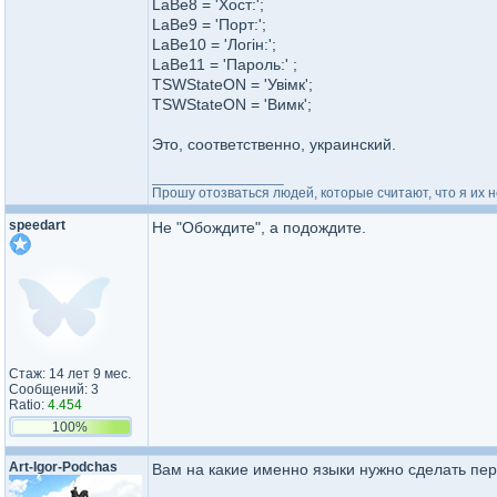
LaBe8 = 'Хост:';
LaBe9 = 'Порт:';
LaBe10 = 'Логін:';
LaBe11 = 'Пароль:' ;
TSWStateON = 'Увімк';
TSWStateON = 'Вимк';
Это, соответственно, украинский.
_________________
Прошу отозваться людей, которые считают, что я их
speedart
Не "Обождите", а подождите.
Стаж: 14 лет 9 мес.
Сообщений: 3
Ratio:
4.454
100%
Art-Igor-​Podchas​
Вам на какие именно языки нужно сделать пе