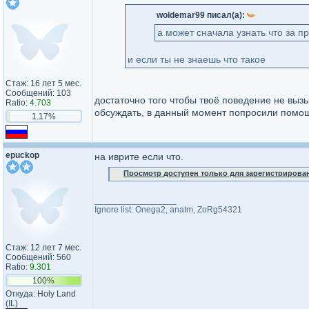
woldemar99 писал(а):
а может сначала узнать что за п
и если ты не знаешь что такое
Стаж: 16 лет 5 мес.
Сообщений: 103
достаточно того чтобы твоё поведение не вызы
Ratio:
4.703
обсуждать, в данный момент попросили помо
1.17%
epuckop
на иврите если что.
Просмотр доступен только для зарегистрирова
_________________
Ignore list: Onega2, anatm, ZoRg54321
Стаж: 12 лет 7 мес.
Сообщений: 560
Ratio:
9.301
100%
Откуда: Holy Land
(IL)