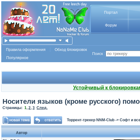
Портал
Форум
Правила оформления
Обход блокировок
Поиск :
Популярное
Устойчивый к блокировка
Носители языков (кроме русского) помог
Страницы:
1
,
2
,
3
След.
Торрент-трекер NNM-Club
->
Софт и все
Автор