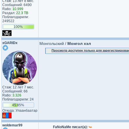
Стаж: 13 лет 8 мес.
Сообщений: 6490
Ratio:
10.999
Раздал:
22.3 TB
Поблагодарили:
249522
100%
xGARIDx
Монгольский /
Монгол хэл
Просмотр доступен только для зарегистрирова
Стаж: 12 лет 7 мес.
Сообщений: 66
Ratio:
3.326
Поблагодарили: 24
45.85%
Откуда: Улаанбаатар
woldemar99
FaNoNaMe писал(а):