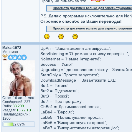
Прошу не пинать за это...
Просмотр доступен только для зарегистрирова
P.S. Делаю программу исключительно для No
Огромное спасибо за Ваши переводы!
Просмотр доступен только для зарегистрирова
Makar1972
UpAn = 'Завантаження антивіруса...';
Меломан
Servlistening = 'Отримання списку серверів...';
NoInternet = 'Немає Інтернету!';
Success = 'Успіх!';
Upgrading = 'Іде оновлення клієнту... Зачекайте!
StartOnly = 'Просто запустити';
DownloadMessage = 'Завантажити EXE';
But1 = 'Готово';
But2 = 'Підтримати';
But3 = 'Проксі';
Стаж: 16 лет 1 мес.
But4 = 'Про програму';
Сообщений: 237
Ratio:
33.209
ChBo1 = 'До тимчасової папки';
Раздал:
13.72 TB
LaBe4 = 'Версія:';
Поблагодарили:
LaBe5 = 'Налаштування проксі:';
1200
LaBe6 = 'Використовувати проксі:';
32.09%
LaBe7 = 'Використовувати авторизацію:';