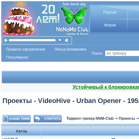
Портал
Форум
Правила оформления
Обход блокировок
Поиск :
Популярное
Устойчивый к блокировка
Проекты - VideoHive - Urban Opener - 19
Торрент-трекер NNM-Club
->
Проекты
-
Автор