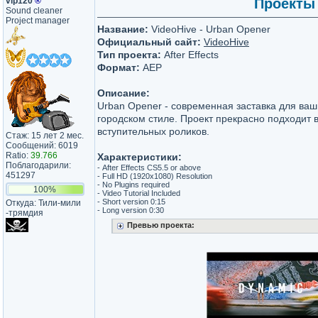
vip120
®
Проекты 
Sound cleaner
Project manager
Название:
VideoHive - Urban Opener
Официальный сайт:
VideoHive
Тип проекта:
After Effects
Формат:
AEP
Описание:
Urban Opener - современная заставка для ваш
городском стиле. Проект прекрасно подходит в
вступительных роликов.
Стаж: 15 лет 2 мес.
Сообщений: 6019
Ratio:
39.766
Характеристики:
Поблагодарили:
- After Effects CS5.5 or above
451297
- Full HD (1920x1080) Resolution
- No Plugins required
100%
- Video Tutorial Included
- Short version 0:15
Откуда: Тили-мили​
- Long version 0:30
-трямдия​
Превью проекта: