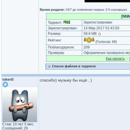
Время раздачи:
24/7 до появления первых 3-5 скачавших
[NNM
Зарегистрирован
Торрент:
Зарегистрирован:
14 Мар 2017 01:43:50
Размер:
58.8 MB
(
)
Рейтинг:
(Голосов:
49
)
Поблагодарили:
209
Проверка:
Оформление проверено мод
Как cкачать
·
Список файлов в торренте
token5
спасибо) музыку бы ещё...)
Стаж: 10 лет 5 мес.
Сообщений: 29