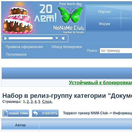
Портал
Форум
Правила оформления
Обход блокировок
Поиск :
Популярное
Устойчивый к блокировка
Набор в релиз-группу категории "Докум
Страницы:
1
,
2
,
3
,
4
,
5
След.
Торрент-трекер NNM-Club
->
Информаци
Автор