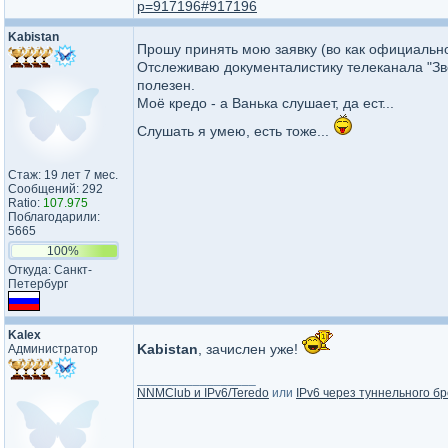
p=917196#917196
Kabistan
Прошу принять мою заявку (во как официальн
Отслеживаю документалистику телеканала "Зв
полезен.
Моё кредо - а Ванька слушает, да ест...
Слушать я умею, есть тоже...
Стаж: 19 лет 7 мес.
Сообщений: 292
Ratio:
107.975
Поблагодарили:
5665
100%
Откуда: Санкт-
Петербург
Kalex
Kabistan
, зачислен уже!
Администратор
_________________
NNMClub и IPv6/Teredo
или
IPv6 через туннельного бр