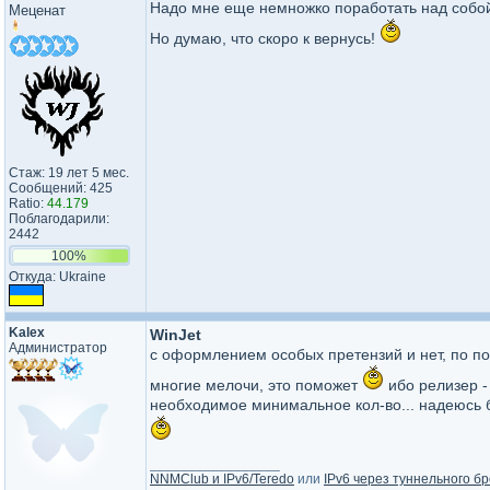
Надо мне еще немножко поработать над собой
Меценат
Но думаю, что скоро к вернусь!
Стаж: 19 лет 5 мес.
Сообщений: 425
Ratio:
44.179
Поблагодарили:
2442
100%
Откуда: Ukraine
Kalex
WinJet
Администратор
с оформлением особых претензий и нет, по п
многие мелочи, это поможет
ибо релизер -
необходимое минимальное кол-во... надеюсь б
_________________
NNMClub и IPv6/Teredo
или
IPv6 через туннельного бр