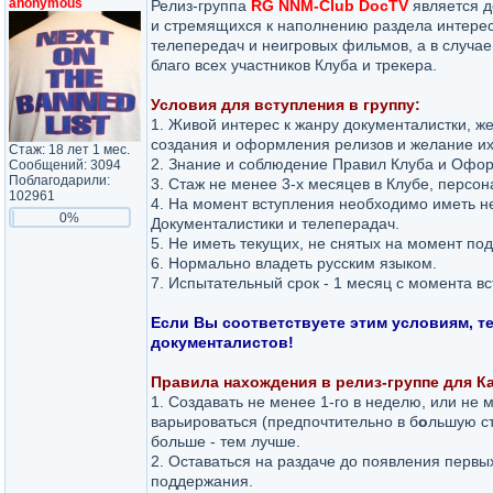
anonymous
Релиз-группа
RG NNM-Club DocTV
является 
и стремящихся к наполнению раздела интере
телепередач и неигровых фильмов, а в случае
благо всех участников Клуба и трекера.
Условия для вступления в группу:
1. Живой интерес к жанру документалистки, ж
создания и оформления релизов и желание их
Стаж: 18 лет 1 мес.
2. Знание и соблюдение Правил Клуба и Офор
Сообщений: 3094
Поблагодарили:
3. Стаж не менее 3-х месяцев в Клубе, персон
102961
4. На момент вступления необходимо иметь н
0%
Документалистики и телеперадач.
5. Не иметь текущих, не снятых на момент по
6. Нормально владеть русским языком.
7. Испытательный срок - 1 месяц с момента вс
Если Вы соответствуете этим условиям, т
документалистов!
Правила нахождения в релиз-группе для К
1. Создавать не менее 1-го в неделю, или не
варьироваться (предпочтительно в б
о
льшую ст
больше - тем лучше.
2. Оставаться на раздаче до появления первых
поддержания.