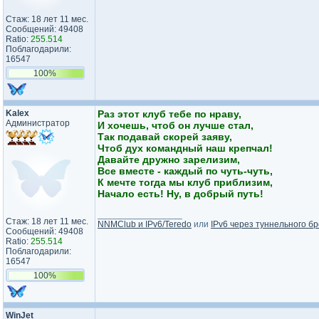
Стаж: 18 лет 11 мес.
Сообщений: 49408
Ratio:
255.514
Поблагодарили:
16547
100%
Kalex
Раз этот клуб тебе по нраву,
Администратор
И хочешь, чтоб он лучше стал,
Так подавай скорей заяву,
Чтоб дух командный наш крепчал!
Давайте дружно зарелизим,
Все вместе - каждый по чуть-чуть,
К мечте тогда мы клуб приблизим,
Начало есть! Ну, в добрый путь!
_________________
Стаж: 18 лет 11 мес.
NNMClub и IPv6/Teredo
или
IPv6 через туннельного бр
Сообщений: 49408
Ratio:
255.514
Поблагодарили:
16547
100%
WinJet