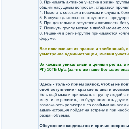
3. Принимать активное участие в жизни группы
общим насущным вопросам, стараться проявлят
4. Помогать советами новичкам и слушать бол
5. В случае длительного отсутствия - предупр
6. При длительном отсутствии активности без 
7. Покинуть группу можно в любой момент, со
8. Решения в релиз-группе принимаются колл
форуме.
Все исключения из правил и требований, с
усмотрение администрации, мнения участ
За каждый уникальный и ценный релиз, в 
РГ) 10ГБ Up'а (за что им наше большое спас
Здесь - только приём заявок, чтобы не п
своё вступление - краткие планы и возмож
Есть ещё мысли принимать в группу людей с 
могут и не релизить, но будут помогать другим
возможность релизерам со слабыми каналами с
администрация пойдёт на встречу и при необх
раздач объёмы.
Обсуждение кандидатов и прочие вопросы/