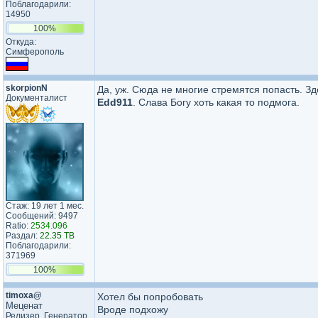
Поблагодарили:
14950
100%
Откуда:
Симферополь
skorpionN
Да, уж. Сюда не многие стремятся попасть. З
Документалист
Edd911
. Слава Богу хоть какая то подмога.
Стаж: 19 лет 1 мес.
Сообщений: 9497
Ratio:
2534.096
Раздал:
22.35 TB
Поблагодарили:
371969
100%
timoxa@
Хотел бы попробовать
Меценат
Вроде подхожу
Релизер, Генератор