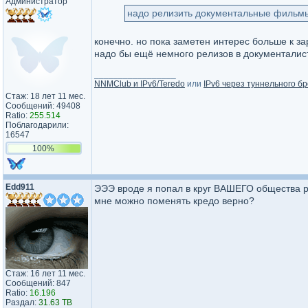
Администратор
надо релизить документальные фильм
конечно. но пока заметен интерес больше к з
надо бы ещё немного релизов в документалис
_________________
NNMClub и IPv6/Teredo
или
IPv6 через туннельного бр
Стаж: 18 лет 11 мес.
Сообщений: 49408
Ratio:
255.514
Поблагодарили:
16547
100%
Edd911
ЭЭЭ вроде я попал в круг ВАШЕГО общества р
мне можно поменять кредо верно?
Стаж: 16 лет 11 мес.
Сообщений: 847
Ratio:
16.196
Раздал:
31.63 TB