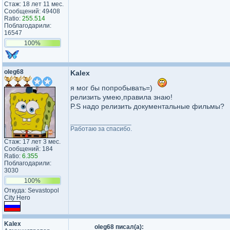
Стаж: 18 лет 11 мес.
Сообщений: 49408
Ratio:
255.514
Поблагодарили:
16547
100%
oleg68
Kalex
я мог бы попробывать=)
релизить умею,правила знаю!
P.S надо релизить документальные фильмы?
_________________
Работаю за спасибо.
Стаж: 17 лет 3 мес.
Сообщений: 184
Ratio:
6.355
Поблагодарили:
3030
100%
Откуда: Sevastopol
City Hero
Kalex
oleg68 писал(а):