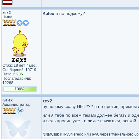
zex2
Kalex
я не подхожу?
Цыпа
Стаж: 18 лет 7 мес.
Сообщений: 10719
Ratio:
6.936
Поблагодарили:
12288
100%
Kalex
zex2
Администратор
ну почему сразу НЕТ??? я не против, примем 
или я тебе по всем темам должен бегать и одн
я ведь просил уже - в личке связаться, асько
_________________
NNMClub и IPv6/Teredo
или
IPv6 через туннельного бр