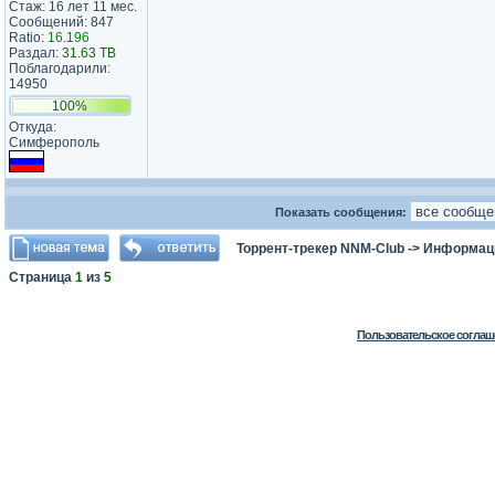
Стаж: 16 лет 11 мес.
Сообщений: 847
Ratio:
16.196
Раздал:
31.63 TB
Поблагодарили:
14950
100%
Откуда:
Симферополь
Показать сообщения:
Торрент-трекер NNM-Club
->
Информаци
Страница
1
из
5
Пользовательское соглаш