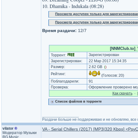
10. Dhamika - Indukala (08:28)
Просмотр доступен только для зарегистрирова
Просмотр доступен только для зарегистрирова
Время раздачи:
12/7
[NNMClub.to]_V
Зарегистрирован
Торрент:
Зарегистрирован:
22 Мар 2017 15:34:35
Размер:
2.62 GB
(
)
Рейтинг:
(Голосов:
20
)
Поблагодарили:
91
Проверка:
Оформление проверено мод
Как cкачать
·
Список файлов в торренте
_________________
Раздачи больше не поддерживаю и не обновляю, все н
vilator
®
VA - Serial Chillers (2017) [MP3|320 Kbps] <Psy
Модератор Музыки
RG Music