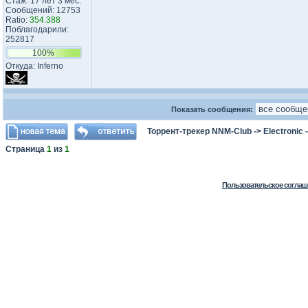
Стаж: 17 лет 3 мес.
Сообщений: 12753
Ratio:
354.388
Поблагодарили:
252817
100%
Откуда: Inferno
Показать сообщения:
Торрент-трекер NNM-Club
->
Electronic
Страница
1
из
1
Пользовательское соглаш