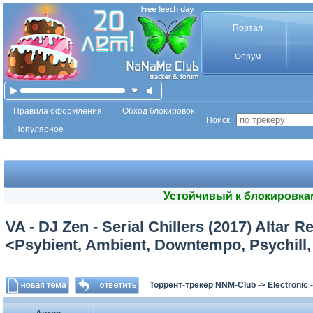
Портал
Форум
Правила оформления
Обход блокировок
Поиск :
Популярное
Устойчивый к блокировка
VA - DJ Zen - Serial Chillers (2017) Alta
<Psybient, Ambient, Downtempo, Psychill,
Торрент-трекер NNM-Club
->
Electronic