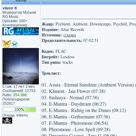
Автор
vilator
®
Модератор Музыки
RG Music
Uploader 100+
Жанр:
Psybient, Ambient, Downtempo, Psychill, Prog
Коллекционер
Издание:
Altar Records
Источник:
ссылка
Продолжительность:
07:02:51
Кодек:
FLAC
Битрейт:
Lossless
Тип рипа:
tracks
Треклист:
01. Asura - Eternal Sunshine (Ambient Version) 
Стаж: 17 лет 3 мес.
02. Kliment - Jaia Flower (07:38)
Сообщений: 12753
Ratio:
354.388
03. Suduaya - Nomad (07:36)
Поблагодарили:
04. E-Mantra - Daydream (06:27)
252817
05. E-Mantra - Riding on the Dunes (08:12)
100%
Откуда: Inferno
06. E-Mantra - Gethsemane (07:36)
07. E-Mantra - Pheromone (06:54)
08. Pheromone - Love Spell (09:28)
09. Dreaming Cooper - Zero-G (08:06)