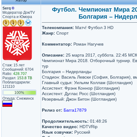
Автор
Serq
®
Футбол. Чемпионат Мира 201
Модератор Док/TV
Болгария – Нидерла
Спорта и Юмора
Телекомпания:
Матч! Футбол 3 HD
Жанр:
Спорт
Комментатор:
Роман Нагучев
Описание:
25 марта 2017, суббота. 22:45 МС
Чемпионат Мира 2018. Отборочный турнир. Евр
Стаж: 15 лет
тур
Сообщений: 6704
Болгария – Нидерланды
Ratio:
428.707
Стадион: Василь Левски (София, Болгария), в
Раздал:
153.8 TB
Поблагодарили:
Главный судья: Уильям Коллам (Шотландия)
121110
Ассистент: Фрэнк Коннор (Шотландия)
100%
Ассистент: Дуглас Росс (Шотландия)
Откуда: Снежинск
Резервный: Джон Битон (Шотландия)
Релиз от:
Багга17879
Продолжительность:
01:48:26
Качество видео:
HDTVRip
Язык озвучки:
Русский