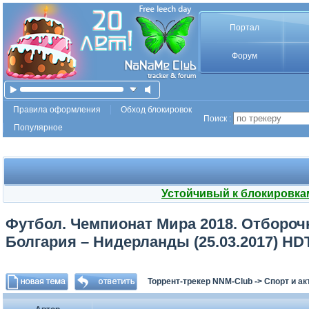
Портал
Форум
Правила оформления
Обход блокировок
Поиск :
Популярное
Устойчивый к блокировка
Футбол. Чемпионат Мира 2018. Отборочн
Болгария – Нидерланды (25.03.2017) HDT
Торрент-трекер NNM-Club
->
Спорт и а