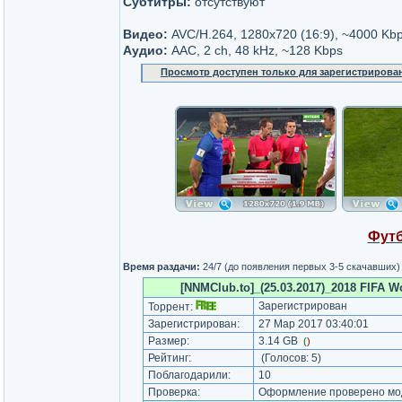
Субтитры:
отсутствуют
Видео:
AVC/H.264, 1280x720 (16:9), ~4000 Kbp
Аудио:
AAC, 2 ch, 48 kHz, ~128 Kbps
Просмотр доступен только для зарегистрирова
Футб
Время раздачи:
24/7 (до появления первых 3-5 скачавших)
[NNMClub.to]_(25.03.2017)_2018 FIFA Wo
Зарегистрирован
Торрент:
Зарегистрирован:
27 Мар 2017 03:40:01
Размер:
3.14 GB
(
)
Рейтинг:
(Голосов:
5
)
Поблагодарили:
10
Проверка:
Оформление проверено мод