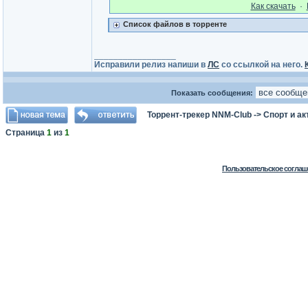
Как cкачать
·
Список файлов в торренте
_________________
Исправили релиз напиши в
ЛС
со ссылкой на него.
Показать сообщения:
Торрент-трекер NNM-Club
->
Спорт и а
Страница
1
из
1
Пользовательское соглаш