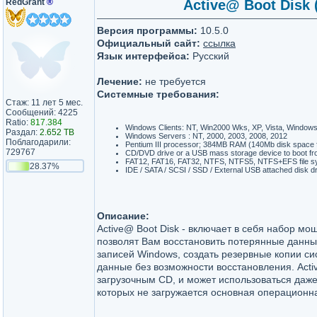
RedGrant
®
Active@ Boot Disk 
Версия программы:
10.5.0
Официальный сайт:
ссылка
Язык интерфейса:
Русский
Лечение:
не требуется
Системные требования:
Стаж: 11 лет 5 мес.
Сообщений: 4225
Ratio:
817.384
Windows Clients: NT, Win2000 Wks, XP, Vista, Window
Раздал:
2.652 TB
Windows Servers : NT, 2000, 2003, 2008, 2012
Поблагодарили:
Pentium III processor; 384MB RAM (140Mb disk space f
729767
CD/DVD drive or a USB mass storage device to boot f
FAT12, FAT16, FAT32, NTFS, NTFS5, NTFS+EFS file s
28.37%
IDE / SATA / SCSI / SSD / External USB attached disk d
Описание:
Active@ Boot Disk - включает в себя набор м
позволят Вам восстановить потерянные данны
записей Windows, создать резервные копии си
данные без возможности восстановления. Acti
загрузочным CD, и может использоваться даже
которых не загружается основная операционн