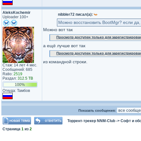
AleksKochemir
nibbler72 писал(а):
Uploader 100+
Можно восстановить BootMgr? если да,
Можно вот так
Просмотр доступен только для зарегистрирова
а ещё лучше вот так
Просмотр доступен только для зарегистрирова
из командной строки.
Стаж: 14 лет 4 мес.
Сообщений: 685
Ratio:
2519
Раздал:
312.5 TB
100%
Откуда: Тамбов
Показать сообщения:
Торрент-трекер NNM-Club
->
Софт и об
Страница
1
из
2