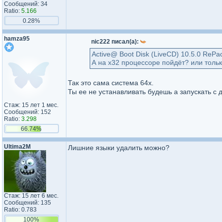
Сообщений: 34
Ratio:
5.166
0.28%
hamza95
nic222 писал(а):
Active@ Boot Disk (LiveCD) 10.5.0 ReP
А на х32 процессоре пойдёт? или толь
Так это сама система 64x.
Ты ее не устанавливать будешь а запускать с 
Стаж: 15 лет 1 мес.
Сообщений: 152
Ratio:
3.298
66.74%
Ultima2M
Лишние языки удалить можно?
Стаж: 15 лет 6 мес.
Сообщений: 135
Ratio: 0.783
100%