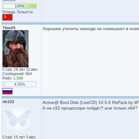
104566
100%
Откуда: Тольятти
Titan25
Хорошие утилиты никогда не помешают в хозя
Стаж: 18 лет 11 мес.
Сообщений: 664
Ratio:
1.338
4.35%
nic222
Active@ Boot Disk (LiveCD) 10.5.0 RePack by
А на х32 процессоре пойдёт? или только х64?
Стаж: 15 лет 3 мес.