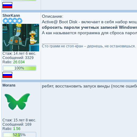
ShorKann
Описание:
Active@ Boot Disk - включает в себя набор м
сбросить пароли учетных записей Window
А как называется программа для сброса паро
_________________
Сто грамм не стоп-кран – дернешь, не остановишься.
Стаж: 14 лет 6 мес.
Сообщений: 3329
Ratio:
26.034
100%
Morans
ребят, восстановить запуск винды (после ошиб
Стаж: 15 лет 8 мес.
Сообщений: 169
Ratio:
1.56
52.15%