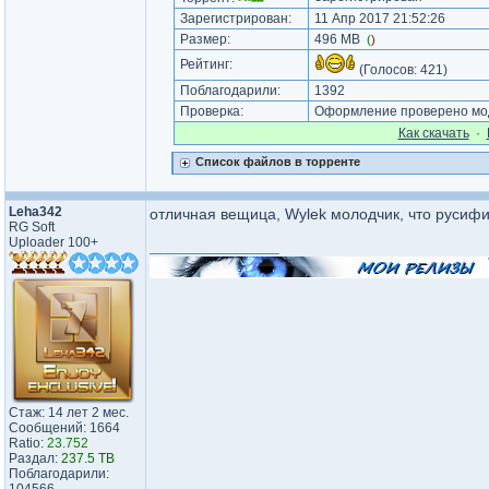
Зарегистрирован:
11 Апр 2017 21:52:26
Размер:
496 MB
(
)
Рейтинг:
(Голосов:
421
)
Поблагодарили:
1392
Проверка:
Оформление проверено мод
Как cкачать
·
Список файлов в торренте
Leha342
отличная вещица, Wylek молодчик, что русиф
RG Soft
Uploader 100+
_________________
Стаж: 14 лет 2 мес.
Сообщений: 1664
Ratio:
23.752
Раздал:
237.5 TB
Поблагодарили: