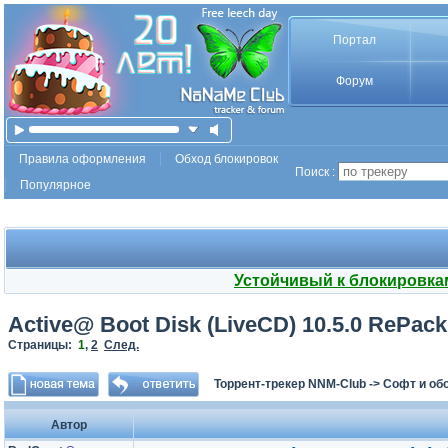
Портал
Форум
Правила оформления
Обход блокировок
Поиск :
Популярное
Устойчивый к блокировка
Active@ Boot Disk (LiveCD) 10.5.0 RePac
Страницы:
1
,
2
След.
Торрент-трекер NNM-Club
->
Софт и об
Автор