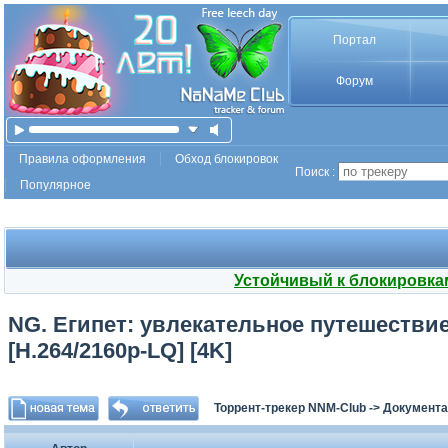
Портал
Форум
Правила оформления
Обход блокировок
Поиск :
Популярное
Устойчивый к блокировка
NG. Египет: увлекательное путешествие /
[H.264/2160p-LQ] [4K]
Торрент-трекер NNM-Club
->
Документа