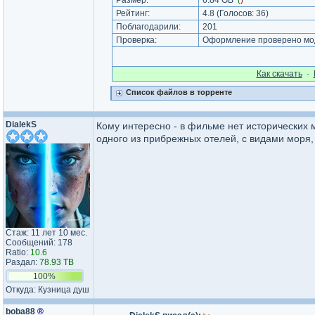
Размер:
6.84 GB
(
)
Рейтинг:
4.8
(Голосов:
36
)
Поблагодарили:
201
Проверка:
Оформление проверено мод
Как cкачать
·
Список файлов в торренте
DialekS
Кому интересно - в фильме нет исторических м
одного из прибрежных отелей, с видами моря,
Стаж: 11 лет 10 мес.
Сообщений: 178
Ratio:
10.6
Раздал:
78.93 TB
100%
Откуда: Кузница душ
boba88
®