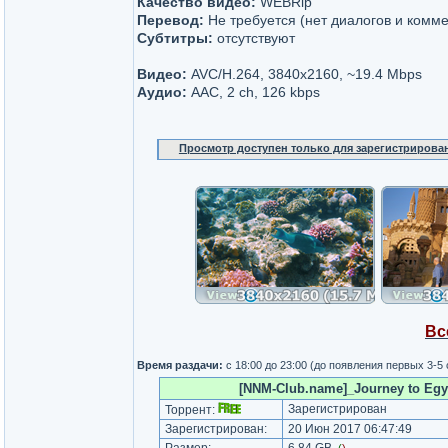
Качество видео:
WEBRip
Перевод:
Не требуется (нет диалогов и комм
Субтитры:
отсутствуют
Видео:
AVC/H.264, 3840х2160, ~19.4 Mbps
Аудио:
AAC, 2 ch, 126 kbps
Просмотр доступен только для зарегистрирова
Вс
Время раздачи:
с 18:00 до 23:00 (до появления первых 3-5
[NNM-Club.name]_Journey to Egyp
Зарегистрирован
Торрент:
Зарегистрирован:
20 Июн 2017 06:47:49