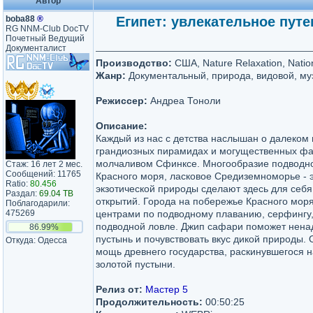
Автор
boba88
®
Египет: увлекательное путеш
RG NNM-Club DocTV
Почетный Ведущий
Документалист
Производство:
США, Nature Relaxation, Natio
Жанр:
Документальный, природа, видовой, му
Режиссер:
Андреа Тоноли
Описание:
Каждый из нас с детства наслышан о далеком и
грандиозных пирамидах и могущественных фа
молчаливом Сфинксе. Многообразие подводно
Стаж: 16 лет 2 мес.
Сообщений: 11765
Красного моря, ласковое Средиземноморье - э
Ratio:
80.456
экзотической природы сделают здесь для себя
Раздал:
69.04 TB
открытий. Города на побережье Красного мо
Поблагодарили:
475269
центрами по подводному плаванию, серфингу,
подводной ловле. Джип сафари поможет ненадо
86.99%
пустынь и почувствовать вкус дикой природы. 
Откуда: Одесса
мощь древнего государства, раскинувшегося н
золотой пустыни.
Релиз от:
Мастер 5
Продолжительность:
00:50:25