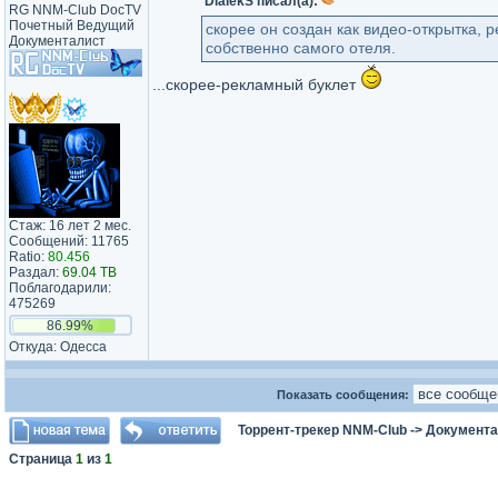
DialekS писал(а):
RG NNM-Club DocTV
Почетный Ведущий
скорее он создан как видео-открытка, 
Документалист
собственно самого отеля.
...скорее-рекламный буклет
Стаж: 16 лет 2 мес.
Сообщений: 11765
Ratio:
80.456
Раздал:
69.04 TB
Поблагодарили:
475269
86.99%
Откуда: Одесса
Показать сообщения:
Торрент-трекер NNM-Club
->
Документа
Страница
1
из
1