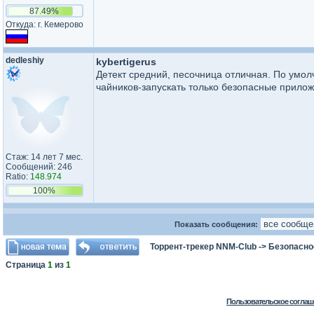
87.49%
Откуда: г. Кемерово
dedleshiy
kybertigerus
Детект средний, песочница отличная. По умол
чайников-запускать только безопасные прило
Стаж: 14 лет 7 мес.
Сообщений: 246
Ratio:
148.974
100%
Показать сообщения:
Торрент-трекер NNM-Club
->
Безопасно
Страница
1
из
1
Пользовательское соглаш