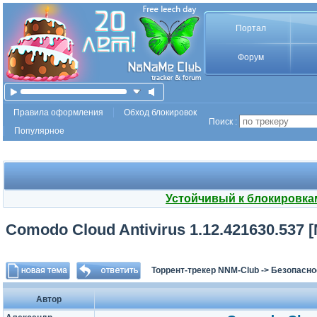
Портал
Форум
Правила оформления
Обход блокировок
Поиск :
Популярное
Устойчивый к блокировка
Comodo Cloud Antivirus 1.12.421630.537 [
Торрент-трекер NNM-Club
->
Безопасно
Автор