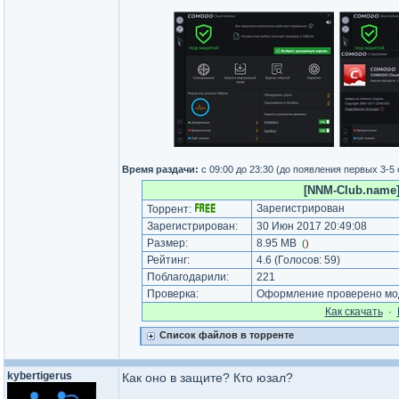
Время раздачи:
с 09:00 до 23:30 (до появления первых 3-5
[NNM-Club.name]
Зарегистрирован
Торрент:
Зарегистрирован:
30 Июн 2017 20:49:08
Размер:
8.95 MB
(
)
Рейтинг:
4.6
(Голосов:
59
)
Поблагодарили:
221
Проверка:
Оформление проверено мод
Как cкачать
·
Список файлов в торренте
kybertigerus
Как оно в защите? Кто юзал?