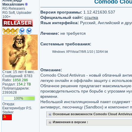
Александр
Comodo Cloud
Михайлович
®
RG Releasers
Версия программы:
1.12.421630.537
RG Soft, Uploader
100+
Официальный сайт:
ссылка
Язык интерфейса:
Русский, Английский и дру
Лечение:
не требуется
Системные требования:
Windows XP/Vista/7/8/8.1/10 | 32/64 bit
Описание:
Стаж: 15 лет 6 мес.
Comodo Cloud Antivirus - новый облачный ант
Сообщений: 8783
Ratio:
1858.286
легкую онлайн и оффлайн защиту с использов
Раздал:
154.2 TB
Облачное решение предлагает максимальную
Поблагодарили:
производительность при борьбе с угрозами ну
2393628
времени.
100%
Небольшой инсталляционный пакет содержит 
Откуда:
антивирус, песочницу (Sandbox) и компонент п
Екатеринбург P.S.
Stalker
Основные возможности Comodo Cloud Antivirus
Изменения в версии :