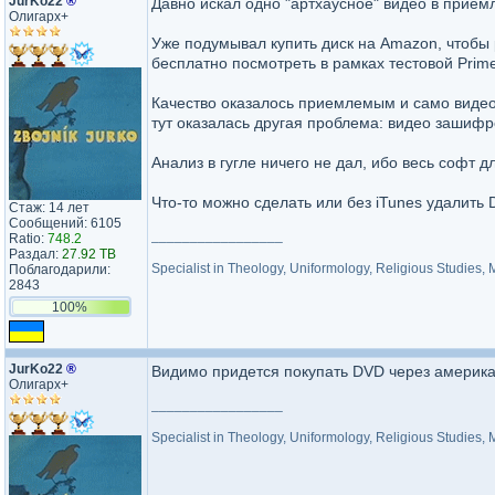
JurKo22
®
Давно искал одно "артхаусное" видео в прием
Олигарх+
Уже подумывал купить диск на Amazon, чтобы 
бесплатно посмотреть в рамках тестовой Prim
Качество оказалось приемлемым и само видео 
тут оказалась другая проблема: видео зашифр
Анализ в гугле ничего не дал, ибо весь софт д
Что-то можно сделать или без iTunes удалить
Стаж: 14 лет
Сообщений: 6105
_________________
Ratio:
748.2
Раздал:
27.92 TB
Specialist in Theology, Uniformology, Religious Studies,
Поблагодарили:
2843
100%
JurKo22
®
Видимо придется покупать DVD через американ
Олигарх+
_________________
Specialist in Theology, Uniformology, Religious Studies,