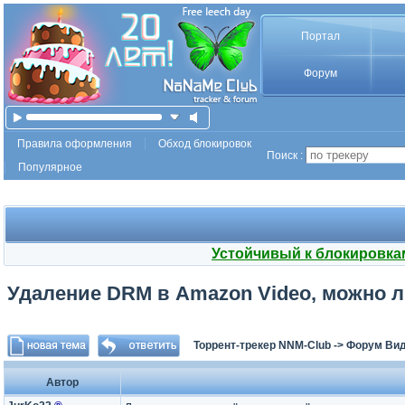
Портал
Форум
Правила оформления
Обход блокировок
Поиск :
Популярное
Устойчивый к блокировка
Удаление DRM в Amazon Video, можно л
Торрент-трекер NNM-Club
->
Форум Ви
Автор