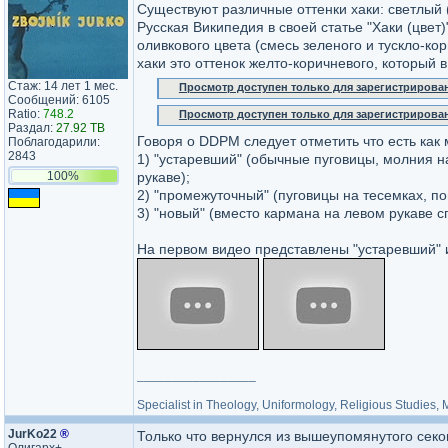
Существуют различные оттенки хаки: светлый 
Русская Википедия в своей статье "Хаки (цвет
оливкового цвета (смесь зеленого и тускло-кор
хаки это оттенок желто-коричневого, которы
Стаж: 14 лет 1 мес.
Просмотр доступен только для зарегистрирова
Сообщений: 6105
Ratio:
748.2
Просмотр доступен только для зарегистрирова
Раздал:
27.92 TB
Говоря о DDPM следует отметить что есть как
Поблагодарили:
2843
1) "устаревший" (обычные пуговицы, молния на
100%
рукаве);
2) "промежуточный" (пуговицы на тесемках, пог
3) "новый" (вместо кармана на левом рукаве 
На первом видео представлены "устаревший" и 
_________________
Specialist in Theology, Uniformology, Religious Studies,
JurKo22
®
Только что вернулся из вышеупомянутого секо