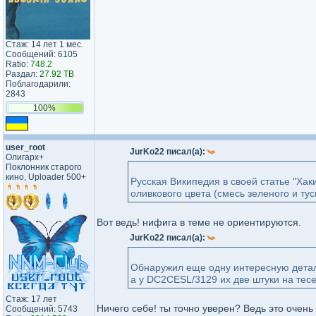
Стаж: 14 лет 1 мес.
Сообщений: 6105
Ratio:
748.2
Раздал:
27.92 TB
Поблагодарили:
2843
100%
user_root
JurKo22 писал(а):
Олигарх+
Поклонник старого
кино, Uploader 500+
Русская Википедия в своей статье "Хак
оливкового цвета (смесь зеленого и тус
Вот ведь! нифига в теме не ориентируются.
JurKo22 писал(а):
Обнаружил еще одну интересную деталь
а у DC2CESL/3129 их две штуки на тесе
Стаж: 17 лет
Ничего себе! ты точно уверен? Ведь это очен
Сообщений: 5743