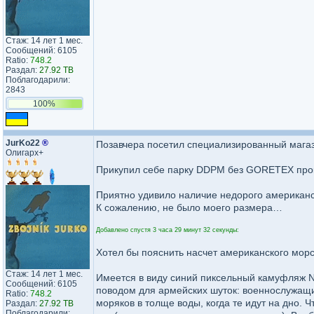
Стаж: 14 лет 1 мес.
Сообщений: 6105
Ratio:
748.2
Раздал:
27.92 TB
Поблагодарили:
2843
100%
JurKo22
®
Позавчера посетил специализированный магаз
Олигарх+
Прикупил себе парку DDPM без GORETEX прок
Приятно удивило наличие недорого американс
К сожалению, не было моего размера…
Добавлено спустя 3 часа 29 минут 32 секунды:
Хотел бы пояснить насчет американского мор
Стаж: 14 лет 1 мес.
Имеется в виду синий пиксельный камуфляж NW
Сообщений: 6105
поводом для армейских шуток: военнослужащие
Ratio:
748.2
моряков в толще воды, когда те идут на дно. 
Раздал:
27.92 TB
Поблагодарили: