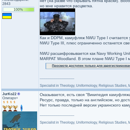
нет (на разве что скрывать пятна краски). Во
2843
но мне нравится расцветка.
100%
Как и DDPM, камуфляж NWU Type I считается 
NWU Type III, плюс ограниченно останется св
NWU расшифровывается как Navy Working Unifor
MARPAT Woodland. В этом плане NWU Type I м
Просмотр доступен только для зарегистрирова
_________________
Specialist in Theology, Uniformology, Religious Studies,
JurKo22
®
Оказывается, есть своя "Википедия камуфляжа
Олигарх+
Ресурс, правда, только на английском, но дос
Нет только последней версии украинского каму
_________________
Specialist in Theology, Uniformology, Religious Studies,