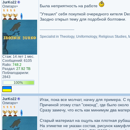
JurKo22
®
Была неприятность на работе
Олигарх+
"Утешил" себя покупкой очередного кителя D
Заодно открыл тему для подобной болтовни.
_________________
Specialist in Theology, Uniformology, Religious Studies,
Стаж: 14 лет 1 мес.
Сообщений: 6105
Ratio:
748.2
Раздал:
27.92 TB
Поблагодарили:
2843
100%
JurKo22
®
Итак, пока все молчат, начну для примера. С
Олигарх+
Причиной этому стал "секонд", где было около
Сразу замечу, что есть как минимум два матер
Старый материал на ощупь как плотная рубашк
На этикетке не указан состав, рисунок камуфл