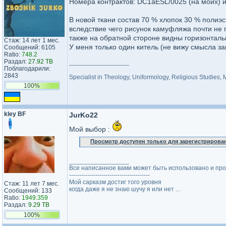
Номера контрактов: DC1aESL/0025 (на моих) 
В новой ткани состав 70 % хлопок 30 % полиэс
вследствие чего рисунок камуфляжа почти не 
также на обратной стороне видны горизонтал
Стаж: 14 лет 1 мес.
У меня только один китель (не вижу смысла з
Сообщений: 6105
Ratio:
748.2
Раздал:
27.92 TB
_________________
Поблагодарили:
2843
Specialist in Theology, Uniformology, Religious Studies,
100%
kley BF
JurKo22
Мой выбор :
Просмотр доступен только для зарегистрирова
_________________
Все написанное вами может быть использовано и проти
----------------------------------------
Мой сарказм достиг того уровня
Стаж: 11 лет 7 мес.
когда даже я не знаю шучу я или нет ...
Сообщений: 133
Ratio:
1949.359
Раздал:
9.29 TB
100%