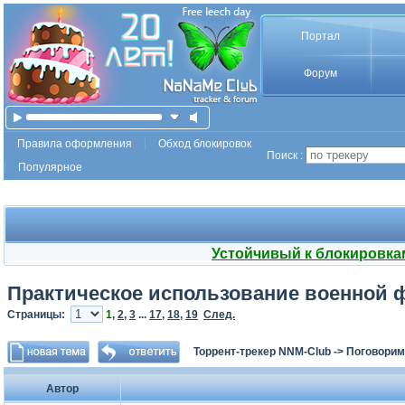
Портал
Форум
Правила оформления
Обход блокировок
Поиск :
Популярное
Устойчивый к блокировка
Практическое использование военной 
Страницы:
1
,
2
,
3
...
17
,
18
,
19
След.
Торрент-трекер NNM-Club
->
Поговорим
Автор