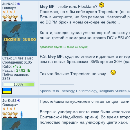
JurKo22
®
kley BF
- любитель Flecktarn?
Олигарх+
Понимаю, но я бы себе купил Tropentarn (он же
Есть в интернете, но без размера. Натовский
но DDPM брюк в моем секонде не было...
Кстати, сегодня купил уже четвертый по счету
он же третий с номером контракта DC1aESL/002
Добавлено спустя 10 минут 40 секунд:
P.S.
kley BF
, судя по этикете и данным в инте
Стаж: 14 лет 1 мес.
чем на новых британских: 35% против 30% (да
Сообщений: 6105
Ratio:
748.2
Раздал:
27.92 TB
Так что больше Tropentarn не хочу...
Поблагодарили:
2843
_________________
100%
Specialist in Theology, Uniformology, Religious Studies,
JurKo22
®
Олигарх+
Впервые униформа цвета хаки была использов
Британской Индийской армии). Во время втор
полностью перешли на униформу цвета хаки.