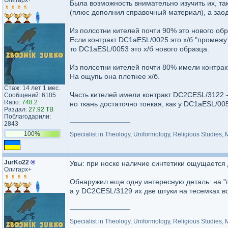
Олигарх+
Была возможность внимательно изучить их, так
(плюс дополнил справочный материал), а зао
Из полсотни кителей почти 90% это нового обр
Если контракт DC1aESL/0025 это х/б "промежу
то DC1aESL/0053 это х/б нового образца.
Из полсотни кителей почти 80% имели контрак
На ощупь она плотнее х/б.
Стаж: 14 лет 1 мес.
Часть кителей имели контракт DC2CESL/3122 -
Сообщений: 6105
Ratio:
748.2
но ткань достаточно тонкая, как у DC1aESL/0
Раздал:
27.92 TB
Поблагодарили:
_________________
2843
100%
Specialist in Theology, Uniformology, Religious Studies,
JurKo22
®
Увы: при носке наличие синтетики ощущается 
Олигарх+
Обнаружил еще одну интересную деталь: на "
а у DC2CESL/3129 их две штуки на тесемках во
_________________
Specialist in Theology, Uniformology, Religious Studies,