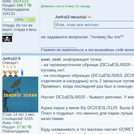
Ratio:
2914.523
Раздал:
548.7 TB
Добавлено спустя 8 минут 21 секунду:
Поблагодарили:
104133
JurKo22 писал(а):
100%
Итак, пока все молчат,
Откуда: Из тех же
ворот, откуда и весь
народ.
не задавался вопросом -"почему бы это?"
_________________
Главное не горячиться, а то вышибешь себе мозг
JurKo22
®
user_root
, информация точна:
Олигарх+
- на промежуточном образце (DC1aESL/0025 - 
пуговиц нет;
- на последних образцах (DC1aESL/0053, DC2
отделения в нагрудных) есть 2 запасные пугов
Проверил, когда последний раз был в секонде
Насчет DC1aESL/0025 - бывают реплики. У мен
Курка парка у меня б/у DC2CESL/3129. Была б
Плюс я подумал, что именно для парки лучш
Стаж: 14 лет 1 мес.
качествами.
Сообщений: 6105
Ratio:
748.2
Раздал:
27.92 TB
Буду названивать в тот магазин насчет GORETE
Поблагодарили: