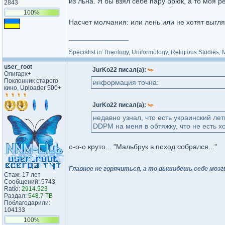
из льна. Я бы взял себе пару брюк, а то моя р
2843
100%
Насчет молчания: или лень или не хотят выгл
_________________
Specialist in Theology, Uniformology, Religious Studies,
user_root
JurKo22 писал(а):
Олигарх+
Поклонник старого
информация точна:
кино, Uploader 500+
JurKo22 писал(а):
недавно узнал, что есть украинский ле
DDPM на меня в обтяжку, что не есть х
о-о-о круто... "Мальбрук в поход собрался..."
_________________
Главное не горячиться, а то вышибешь себе мозг
Стаж: 17 лет
Сообщений: 5743
Ratio:
2914.523
Раздал:
548.7 TB
Поблагодарили:
104133
100%