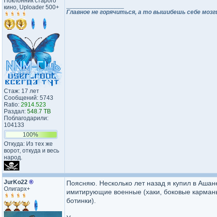
Поклонник старого
_________________
кино, Uploader 500+
Главное не горячиться, а то вышибешь себе мозг
Стаж: 17 лет
Сообщений: 5743
Ratio:
2914.523
Раздал:
548.7 TB
Поблагодарили:
104133
100%
Откуда: Из тех же
ворот, откуда и весь
народ.
JurKo22
®
Поясняю. Несколько лет назад я купил в Ашан
Олигарх+
имитирующие военные (хаки, боковые карманы
ботинки).