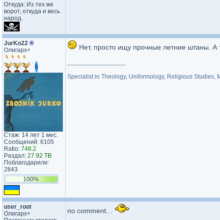
Откуда: Из тех же
ворот, откуда и весь
народ.
JurKo22
®
Нет, просто ищу прочные летние штаны. А т
Олигарх+
_________________
Specialist in Theology, Uniformology, Religious Studies,
Стаж: 14 лет 1 мес.
Сообщений: 6105
Ratio:
748.2
Раздал:
27.92 TB
Поблагодарили:
2843
100%
user_root
no comment...
Олигарх+