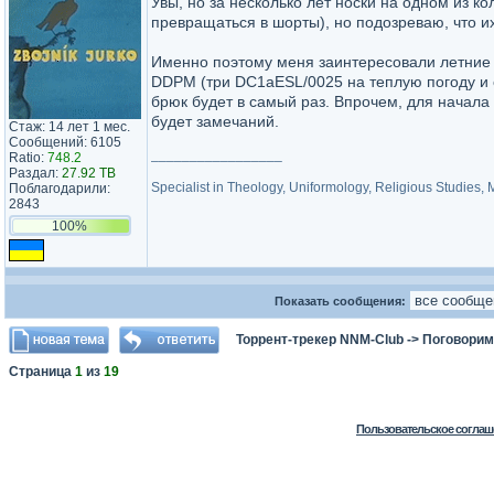
Увы, но за несколько лет носки на одном из к
превращаться в шорты), но подозреваю, что их 
Именно поэтому меня заинтересовали летние а
DDPM (три DC1aESL/0025 на теплую погоду и 
брюк будет в самый раз. Впрочем, для начала 
будет замечаний.
Стаж: 14 лет 1 мес.
Сообщений: 6105
_________________
Ratio:
748.2
Раздал:
27.92 TB
Specialist in Theology, Uniformology, Religious Studies,
Поблагодарили:
2843
100%
Показать сообщения:
Торрент-трекер NNM-Club
->
Поговорим
Страница
1
из
19
Пользовательское соглаш