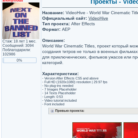
anonymous
Проекты - Video
Название:
VideoHive - World War Cinematic Titl
Официальный сайт:
VideoHive
Тип проекта:
After Effects
Формат:
AEP
Описание:
Стаж: 18 лет 1 мес.
Сообщений: 3094
World War Cinematic Titles, проект который мо
Поблагодарили:
создания титров не только в военных фильмах 
102986
для приключенческих, фильмов ужасов или п
0%
категорий.
Характеристики:
- Version After Effects CS5 and above
- Full HD (1920x1080) resolution | 29.97 fps
- No plug-ins needed
- 7 Images Placeholder
- 14 Texts Placeholder
- Length: 0:53
- Video tutorial included
- Font included
Превью проекта: