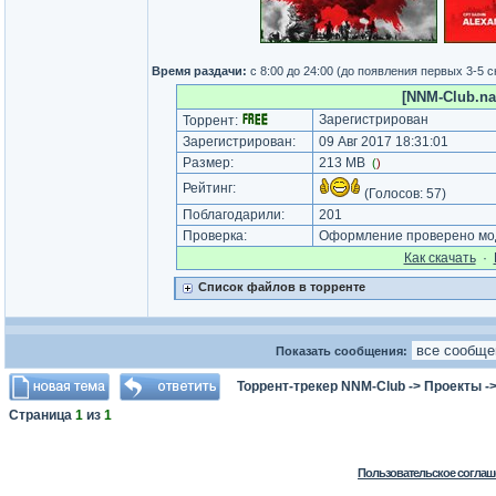
Время раздачи:
с 8:00 до 24:00 (до появления первых 3-5 
[NNM-Club.nam
Зарегистрирован
Торрент:
Зарегистрирован:
09 Авг 2017 18:31:01
Размер:
213 MB
(
)
Рейтинг:
(Голосов:
57
)
Поблагодарили:
201
Проверка:
Оформление проверено моде
Как cкачать
·
Список файлов в торренте
Показать сообщения:
Торрент-трекер NNM-Club
->
Проекты
-
Страница
1
из
1
Пользовательское соглаш