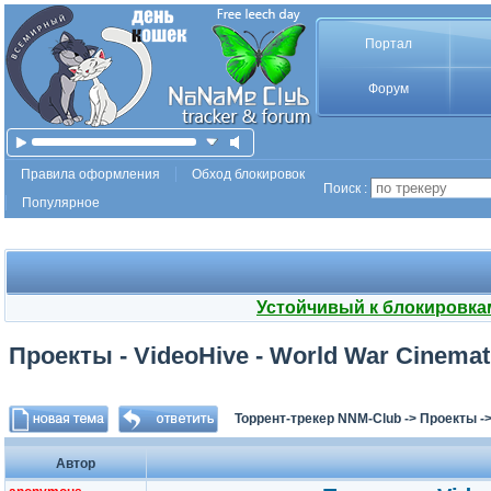
Портал
Форум
Правила оформления
Обход блокировок
Поиск :
Популярное
Устойчивый к блокировка
Проекты - VideoHive - World War Cinemati
Торрент-трекер NNM-Club
->
Проекты
-
Автор